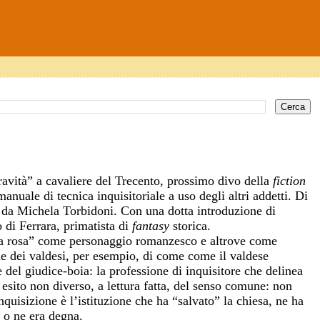
ravità” a cavaliere del Trecento, prossimo divo della
fiction
anuale di tecnica inquisitoriale a uso degli altri addetti. Di
o, da Michela Torbidoni. Con una dotta introduzione di
 di Ferrara, primatista di
fantasy
storica.
la rosa” come personaggio romanzesco e altrove come
ne dei valdesi, per esempio, di come come il valdese
e del giudice-boia: la professione di inquisitore che delinea
 esito non diverso, a lettura fatta, del senso comune: non
quisizione è l’istituzione che ha “salvato” la chiesa, ne ha
 o ne era degna.