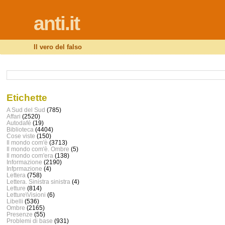
anti.it
Il vero del falso
Etichette
A Sud del Sud
(785)
Affari
(2520)
Autodafé
(19)
Biblioteca
(4404)
Cose viste
(150)
Il mondo com'è
(3713)
Il mondo com'è. Ombre
(5)
Il mondo com'era
(138)
Informazione
(2190)
Infprmazione
(4)
Lettera
(758)
Lettera. Sinistra sinistra
(4)
Letture
(814)
Letture\Visioni
(6)
Libelli
(536)
Ombre
(2165)
Presenze
(55)
Problemi di base
(931)