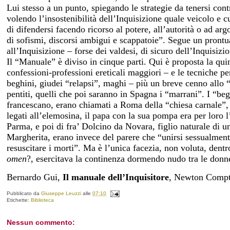
Lui stesso a un punto, spiegando le strategie da tenersi contr
volendo l’insostenibilità dell’Inquisizione quale veicolo e c
di difendersi facendo ricorso al potere, all’autorità o ad arg
di sofismi, discorsi ambigui e scappatoie”. Segue un prontu
all’Inquisizione – forse dei valdesi, di sicuro dell’Inquisizi
Il “Manuale” è diviso in cinque parti. Qui è proposta la quint
confessioni-professioni ereticali maggiori – e le tecniche pe
beghini, giudei “relapsi”, maghi – più un breve cenno allo “s
pentiti, quelli che poi saranno in Spagna i “marrani”. I “beg
francescano, erano chiamati a Roma della “chiesa carnale”, m
legati all’elemosina, il papa con la sua pompa era per loro 
Parma, e poi di fra’ Dolcino da Novara, figlio naturale di 
Margherita, erano invece del parere che “unirsi sessualment
resuscitare i morti”. Ma è l’unica facezia, non voluta, dentr
omen
?, esercitava la continenza dormendo nudo tra le donn
Bernardo Gui,
Il manuale dell’Inquisitore
, Newton Compto
Pubblicato da
Giuseppe Leuzzi
alle
07:10
Etichette:
Biblioteca
Nessun commento: