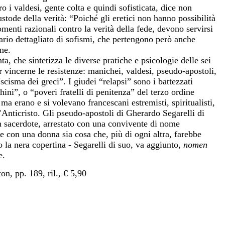
o i valdesi, gente colta e quindi sofisticata, dice non
ustode della verità: “Poiché gli eretici non hanno possibilità
omenti razionali contro la verità della fede, devono servirsi
ario dettagliato di sofismi, che pertengono però anche
one.
a, che sintetizza le diverse pratiche e psicologie delle sei
r vincerne le resistenze: manichei, valdesi, pseudo-apostoli,
cisma dei greci”. I giudei “relapsi” sono i battezzati
hini”, o “poveri fratelli di penitenza” del terzo ordine
a erano e si volevano francescani estremisti, spiritualisti,
l’Anticristo. Gli pseudo-apostoli di Gherardo Segarelli di
un sacerdote, arrestato con una convivente di nome
e con una donna sia cosa che, più di ogni altra, farebbe
o la nera copertina - Segarelli di suo, va aggiunto,
nomen
e.
n, pp. 189, ril., € 5,90