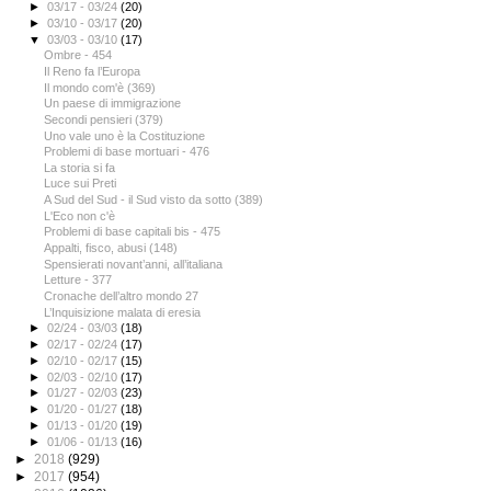
►
03/17 - 03/24
(20)
►
03/10 - 03/17
(20)
▼
03/03 - 03/10
(17)
Ombre - 454
Il Reno fa l’Europa
Il mondo com'è (369)
Un paese di immigrazione
Secondi pensieri (379)
Uno vale uno è la Costituzione
Problemi di base mortuari - 476
La storia si fa
Luce sui Preti
A Sud del Sud - il Sud visto da sotto (389)
L'Eco non c'è
Problemi di base capitali bis - 475
Appalti, fisco, abusi (148)
Spensierati novant’anni, all’italiana
Letture - 377
Cronache dell’altro mondo 27
L’Inquisizione malata di eresia
►
02/24 - 03/03
(18)
►
02/17 - 02/24
(17)
►
02/10 - 02/17
(15)
►
02/03 - 02/10
(17)
►
01/27 - 02/03
(23)
►
01/20 - 01/27
(18)
►
01/13 - 01/20
(19)
►
01/06 - 01/13
(16)
►
2018
(929)
►
2017
(954)