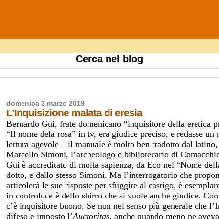
Cerca nel blog
domenica 3 marzo 2019
L’Inquisizione malata di eresia
Bernardo Gui, frate domenicano “inquisitore della eretica p
“Il nome dela rosa” in tv, era giudice preciso, e redasse un m
lettura agevole – il manuale è molto ben tradotto dal latin
Marcello Simoni, l’archeologo e bibliotecario di Comacchio
Gui è accreditato di molta sapienza, da Eco nel “Nome del
dotto, e dallo stesso Simoni. Ma l’interrogatorio che propo
articolerà le sue risposte per sfuggire al castigo, è esemplar
in controluce è dello sbirro che si vuole anche giudice. Con
c’è inquisitore buono. Se non nel senso più generale che l’In
difeso e imposto l’
Auctoritas
, anche quando meno ne aveva