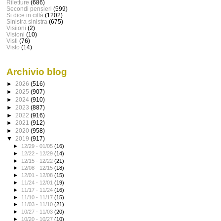
Riletture
(686)
Secondi pensieri
(599)
Si dice in città
(1202)
Sinistra sinistra
(675)
Visiioni
(2)
Visioni
(10)
Visti
(76)
Visto
(14)
Archivio blog
►
2026
(516)
►
2025
(907)
►
2024
(910)
►
2023
(887)
►
2022
(916)
►
2021
(912)
►
2020
(958)
▼
2019
(917)
►
12/29 - 01/05
(16)
►
12/22 - 12/29
(14)
►
12/15 - 12/22
(21)
►
12/08 - 12/15
(18)
►
12/01 - 12/08
(15)
►
11/24 - 12/01
(19)
►
11/17 - 11/24
(16)
►
11/10 - 11/17
(15)
►
11/03 - 11/10
(21)
►
10/27 - 11/03
(20)
►
10/20 - 10/27
(10)