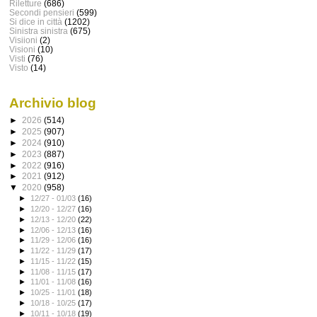
Riletture
(686)
Secondi pensieri
(599)
Si dice in città
(1202)
Sinistra sinistra
(675)
Visiioni
(2)
Visioni
(10)
Visti
(76)
Visto
(14)
Archivio blog
►
2026
(514)
►
2025
(907)
►
2024
(910)
►
2023
(887)
►
2022
(916)
►
2021
(912)
▼
2020
(958)
►
12/27 - 01/03
(16)
►
12/20 - 12/27
(16)
►
12/13 - 12/20
(22)
►
12/06 - 12/13
(16)
►
11/29 - 12/06
(16)
►
11/22 - 11/29
(17)
►
11/15 - 11/22
(15)
►
11/08 - 11/15
(17)
►
11/01 - 11/08
(16)
►
10/25 - 11/01
(18)
►
10/18 - 10/25
(17)
►
10/11 - 10/18
(19)