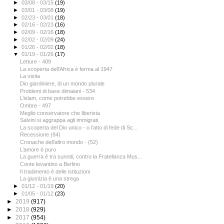
►
03/08 - 03/15
(19)
►
03/01 - 03/08
(19)
►
02/23 - 03/01
(18)
►
02/16 - 02/23
(16)
►
02/09 - 02/16
(18)
►
02/02 - 02/09
(24)
►
01/26 - 02/02
(18)
▼
01/19 - 01/26
(17)
Letture - 409
La scoperta dell’Africa è ferma al 1947
La visita
Dio giardiniere, di un mondo plurale
Problemi di base dimaiani - 534
L’islam, come potrebbe essere
Ombre - 497
Meglio conservatore che liberista
Salvini si aggrappa agli immigrati
La scoperta del Dio unico - o l’atto di fede di Sc...
Recessione (84)
Cronache dell’altro mondo - (52)
L’amore è puro
La guerra è tra sunniti, contro la Fratellanza Mus...
Conte levantino a Berlino
Il tradimento è delle istituzioni
La giustizia è una strega
►
01/12 - 01/19
(20)
►
01/05 - 01/12
(23)
►
2019
(917)
►
2018
(929)
►
2017
(954)