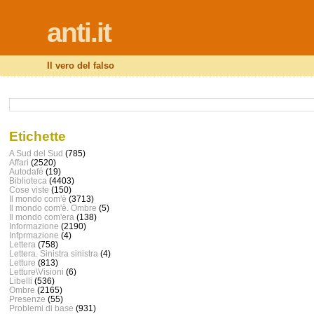
anti.it
Il vero del falso
Etichette
A Sud del Sud
(785)
Affari
(2520)
Autodafé
(19)
Biblioteca
(4403)
Cose viste
(150)
Il mondo com'è
(3713)
Il mondo com'è. Ombre
(5)
Il mondo com'era
(138)
Informazione
(2190)
Infprmazione
(4)
Lettera
(758)
Lettera. Sinistra sinistra
(4)
Letture
(813)
Letture\Visioni
(6)
Libelli
(536)
Ombre
(2165)
Presenze
(55)
Problemi di base
(931)