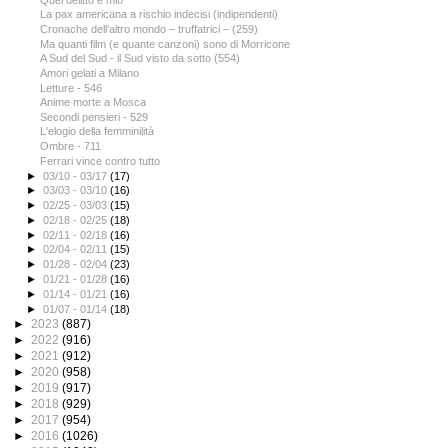
La pax americana a rischio indecisi (indipendenti)
Cronache dell’altro mondo – truffatrici – (259)
Ma quanti film (e quante canzoni) sono di Morricone
A Sud del Sud - il Sud visto da sotto (554)
Amori gelati a Milano
Letture - 546
Anime morte a Mosca
Secondi pensieri - 529
L'elogio della femminilità
Ombre - 711
Ferrari vince contro tutto
►
03/10 - 03/17
(17)
►
03/03 - 03/10
(16)
►
02/25 - 03/03
(15)
►
02/18 - 02/25
(18)
►
02/11 - 02/18
(16)
►
02/04 - 02/11
(15)
►
01/28 - 02/04
(23)
►
01/21 - 01/28
(16)
►
01/14 - 01/21
(16)
►
01/07 - 01/14
(18)
►
2023
(887)
►
2022
(916)
►
2021
(912)
►
2020
(958)
►
2019
(917)
►
2018
(929)
►
2017
(954)
►
2016
(1026)