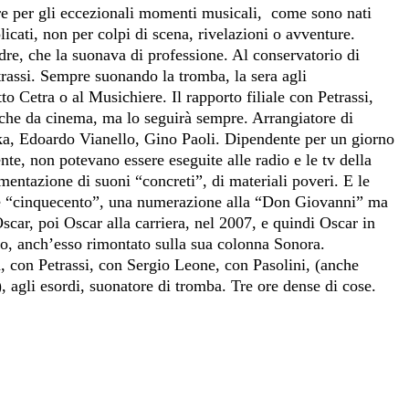
ire per gli eccezionali momenti musicali,
come sono nati
icati, non per colpi di scena, rivelazioni o avventure.
dre, che la suonava di professione. Al conservatorio di
trassi. Sempre suonando la tromba, la sera agli
to Cetra o al Musichiere. Il rapporto filiale con Petrassi,
che da cinema, ma lo seguirà sempre. Arrangiatore di
ka, Edoardo Vianello, Gino Paoli. Dipendente per un giorno
nte, non potevano essere eseguite alle radio e le tv della
entazione di suoni “concreti”, di materiali poveri. E le
te “cinquecento”, una numerazione alla “Don Giovanni” ma
scar, poi Oscar alla carriera, nel 2007, e quindi Oscar in
no, anch’esso rimontato sulla sua colonna Sonora.
, con Petrassi, con Sergio Leone, con Pasolini, (anche
), agli esordi, suonatore di tromba. Tre ore dense di cose.