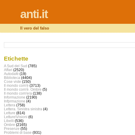
anti.it
Il vero del falso
Etichette
A Sud del Sud
(785)
Affari
(2520)
Autodafé
(19)
Biblioteca
(4404)
Cose viste
(150)
Il mondo com'è
(3713)
Il mondo com'è. Ombre
(5)
Il mondo com'era
(138)
Informazione
(2190)
Infprmazione
(4)
Lettera
(758)
Lettera. Sinistra sinistra
(4)
Letture
(814)
Letture\Visioni
(6)
Libelli
(536)
Ombre
(2165)
Presenze
(55)
Problemi di base
(931)