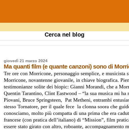
Cerca nel blog
giovedì 21 marzo 2024
Ma quanti film (e quante canzoni) sono di Morr
Tre ore con Morricone, personaggio semplice, e musicista s
Morricone, novantenne giovanile, in chiave biografica. Pien
testimonianze solite dei biopic: Gianni Morandi, che a Morri
Quentin Tarantino, Clint Eastwood – “la sua musica mi ha 
Piovani, Bruce Springsteen, Pat Metheni, entrambi entusias
stesso Tornatore, per il quale fece la clonna soora che gui
conosciamo, molto più compatta di una prima che era caduta 
francese (con pratica dell’italiano) di “Mission”, film pra
essere stato girato con altro, roboante, accompagnamento m