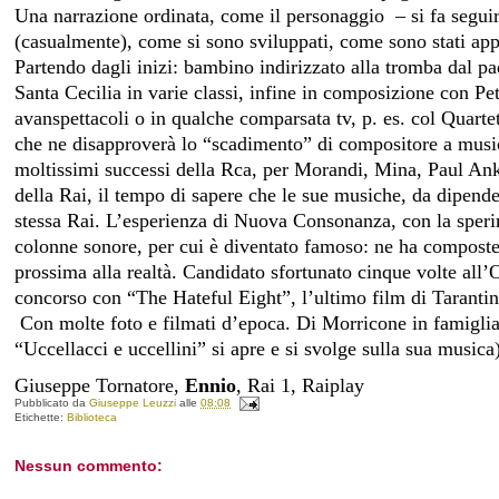
Una narrazione ordinata, come il personaggio
– si fa segu
(casualmente), come si sono sviluppati, come sono stati appl
Partendo dagli inizi: bambino indirizzato alla tromba dal pa
Santa Cecilia in varie classi, infine in composizione con Pe
avanspettacoli o in qualche comparsata tv, p. es. col Quartet
che ne disapproverà lo “scadimento” di compositore a musi
moltissimi successi della Rca, per Morandi, Mina, Paul An
della Rai, il tempo di sapere che le sue musiche, da dipende
stessa Rai. L’esperienza di Nuova Consonanza, con la sperim
colonne sonore, per cui è diventato famoso: ne ha compos
prossima alla realtà. Candidato sfortunato cinque volte all’O
concorso con “The Hateful Eight”, l’ultimo film di Taranti
Con molte foto e filmati d’epoca. Di Morricone in famiglia
“Uccellacci e uccellini” si apre e si svolge sulla sua musica
Giuseppe Tornatore,
Ennio
, Rai 1, Raiplay
Pubblicato da
Giuseppe Leuzzi
alle
08:08
Etichette:
Biblioteca
Nessun commento: