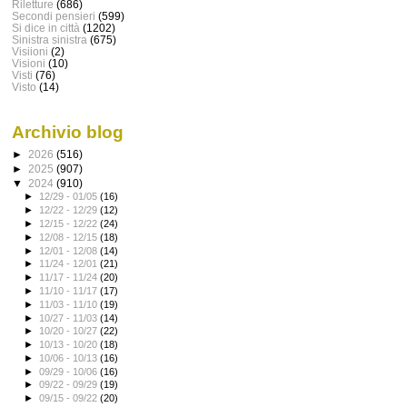
Riletture
(686)
Secondi pensieri
(599)
Si dice in città
(1202)
Sinistra sinistra
(675)
Visiioni
(2)
Visioni
(10)
Visti
(76)
Visto
(14)
Archivio blog
►
2026
(516)
►
2025
(907)
▼
2024
(910)
►
12/29 - 01/05
(16)
►
12/22 - 12/29
(12)
►
12/15 - 12/22
(24)
►
12/08 - 12/15
(18)
►
12/01 - 12/08
(14)
►
11/24 - 12/01
(21)
►
11/17 - 11/24
(20)
►
11/10 - 11/17
(17)
►
11/03 - 11/10
(19)
►
10/27 - 11/03
(14)
►
10/20 - 10/27
(22)
►
10/13 - 10/20
(18)
►
10/06 - 10/13
(16)
►
09/29 - 10/06
(16)
►
09/22 - 09/29
(19)
►
09/15 - 09/22
(20)