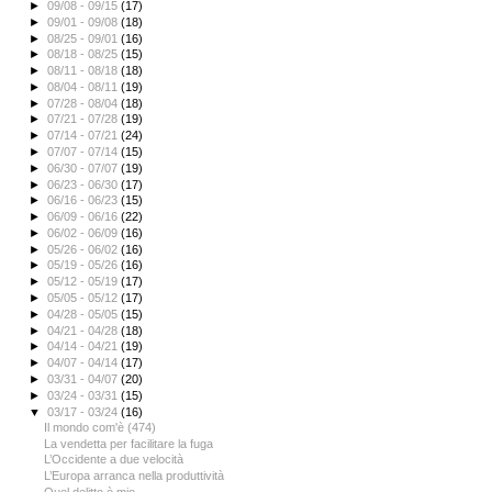
►
09/08 - 09/15
(17)
►
09/01 - 09/08
(18)
►
08/25 - 09/01
(16)
►
08/18 - 08/25
(15)
►
08/11 - 08/18
(18)
►
08/04 - 08/11
(19)
►
07/28 - 08/04
(18)
►
07/21 - 07/28
(19)
►
07/14 - 07/21
(24)
►
07/07 - 07/14
(15)
►
06/30 - 07/07
(19)
►
06/23 - 06/30
(17)
►
06/16 - 06/23
(15)
►
06/09 - 06/16
(22)
►
06/02 - 06/09
(16)
►
05/26 - 06/02
(16)
►
05/19 - 05/26
(16)
►
05/12 - 05/19
(17)
►
05/05 - 05/12
(17)
►
04/28 - 05/05
(15)
►
04/21 - 04/28
(18)
►
04/14 - 04/21
(19)
►
04/07 - 04/14
(17)
►
03/31 - 04/07
(20)
►
03/24 - 03/31
(15)
▼
03/17 - 03/24
(16)
Il mondo com'è (474)
La vendetta per facilitare la fuga
L’Occidente a due velocità
L’Europa arranca nella produttività
Quel delitto è mio