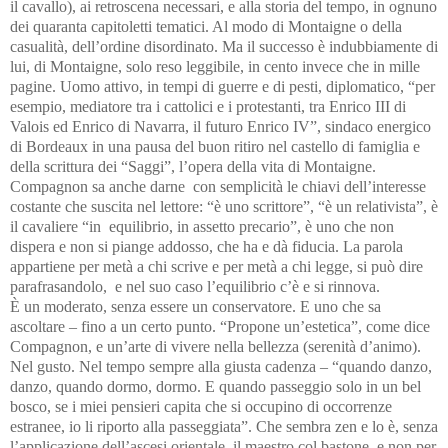
il cavallo), ai retroscena necessari, e alla storia del tempo, in ognuno
dei quaranta capitoletti tematici. Al modo di Montaigne o della
casualità, dell’ordine disordinato. Ma il successo è indubbiamente di
lui, di Montaigne, solo reso leggibile, in cento invece che in mille
pagine. Uomo attivo, in tempi di guerre e di pesti, diplomatico, “per
esempio, mediatore tra i cattolici e i protestanti, tra Enrico III di
Valois ed Enrico di Navarra, il futuro Enrico IV”, sindaco energico
di Bordeaux in una pausa del buon ritiro nel castello di famiglia e
della scrittura dei “Saggi”, l’opera della vita di Montaigne.
Compagnon sa anche darne con semplicità le chiavi dell’interesse
costante che suscita nel lettore: “è uno scrittore”, “è un relativista”, è
il cavaliere “in equilibrio, in assetto precario”, è uno che non
dispera e non si piange addosso, che ha e dà fiducia. La parola
appartiene per metà a chi scrive e per metà a chi legge, si può dire
parafrasandolo, e nel suo caso l’equilibrio c’è e si rinnova.
È un moderato, senza essere un conservatore. E uno che sa
ascoltare – fino a un certo punto. “Propone un’estetica”, come dice
Compagnon, e un’arte di vivere nella bellezza (serenità d’animo).
Nel gusto. Nel tempo sempre alla giusta cadenza – “quando danzo,
danzo, quando dormo, dormo. E quando passeggio solo in un bel
bosco, se i miei pensieri capita che si occupino di occorrenze
estranee, io li riporto alla passeggiata”.
Che sembra zen e lo è, senza
l’applicazione dell’ascesi orientale, il maestro col bastone, e non per