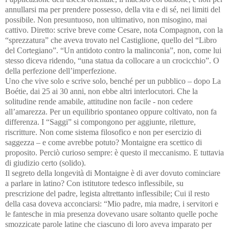
annullarsi ma per prendere possesso, della vita e di sé, nei limiti del
possibile.
Non presuntuoso, non ultimativo, non misogino, mai
cattivo. Diretto: scrive breve come Cesare, nota Compagnon, con la
“sprezzatura” che aveva trovato nel Castiglione, quello del “Libro
del Cortegiano”. “Un antidoto contro la malinconia”, non, come lui
stesso diceva ridendo, “una statua da collocare a un crocicchio”. O
della perfezione dell’imperfezione.
Uno che vive solo e scrive solo, benché per un pubblico – dopo La
Boétie, dai 25 ai 30 anni, non ebbe altri interlocutori. Che la
solitudine rende amabile, attitudine non facile - non cedere
all’amarezza. Per un equilibrio spontaneo oppure coltivato, non fa
differenza. I “Saggi” si compongono per aggiunte, riletture,
riscritture. Non come sistema filosofico e non per esercizio di
saggezza – e come avrebbe potuto? Montaigne era scettico di
proposito. Perciò curioso sempre: è questo il meccanismo. E tuttavia
di giudizio certo (solido).
Il segreto della longevità di Montaigne è di aver dovuto cominciare
a parlare in latino? Con istitutore tedesco inflessibile, su
prescrizione del padre, legista altrettanto inflessibile; Cui il resto
della casa doveva acconciarsi: “Mio padre, mia madre, i servitori e
le fantesche in mia presenza dovevano usare soltanto quelle poche
smozzicate parole latine che ciascuno di loro aveva imparato per