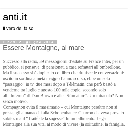
anti.it
Il vero del falso
lunedì 23 giugno 2014
Essere Montaigne, al mare
Successo alla radio, 39 mezzogiorni d’estate su France Inter, per un
pubblico, si pensava, di pensionati a casa refrattari all’ombrellone.
Ma il successo si è duplicato col libro che riunisce le conversazioni:
uscito in sordina a metà maggio l’anno scorso, ebbe un solo
“passaggio” in tv, due mesi dopo a Télématin, che però bastò a
venderne tra luglio e agosto 100 mila copie, secondo solo
all’“Inferno” di Dan Brown e alle “Sfumature”. Un miracolo? Non
senza motivo.
Compagnon evita il massimario – cui Montaigne peraltro non si
presta, gli almanacchi alla Schopenhauer: Charron ci aveva provato
subito, ma il “Traité de la sagesse” fu un fallimento. Lega
Montaigne alla sua vita, al modo di vivere (la solitudine, la famiglia,