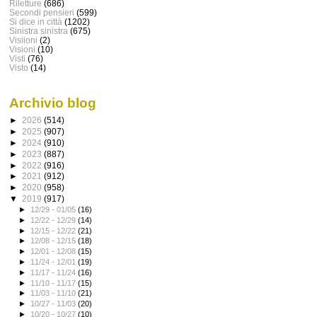
Riletture
(686)
Secondi pensieri
(599)
Si dice in città
(1202)
Sinistra sinistra
(675)
Visiioni
(2)
Visioni
(10)
Visti
(76)
Visto
(14)
Archivio blog
►
2026
(514)
►
2025
(907)
►
2024
(910)
►
2023
(887)
►
2022
(916)
►
2021
(912)
►
2020
(958)
▼
2019
(917)
►
12/29 - 01/05
(16)
►
12/22 - 12/29
(14)
►
12/15 - 12/22
(21)
►
12/08 - 12/15
(18)
►
12/01 - 12/08
(15)
►
11/24 - 12/01
(19)
►
11/17 - 11/24
(16)
►
11/10 - 11/17
(15)
►
11/03 - 11/10
(21)
►
10/27 - 11/03
(20)
►
10/20 - 10/27
(10)