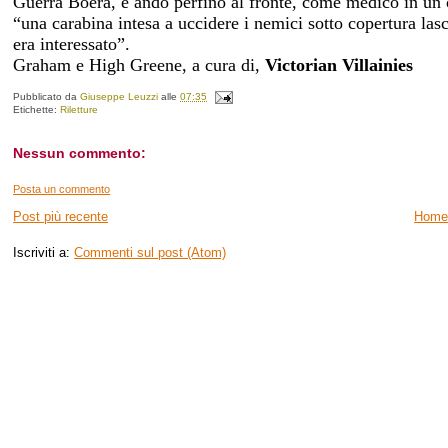
Guerra Boera, e andò perfino al fronte, come medico in un
“una carabina intesa a uccidere i nemici sotto copertura lasc
era interessato”.
Graham e High Greene, a cura di,
Victorian Villainies
Pubblicato da
Giuseppe Leuzzi
alle
07:35
Etichette:
Riletture
Nessun commento:
Posta un commento
Post più recente
Home
Iscriviti a:
Commenti sul post (Atom)