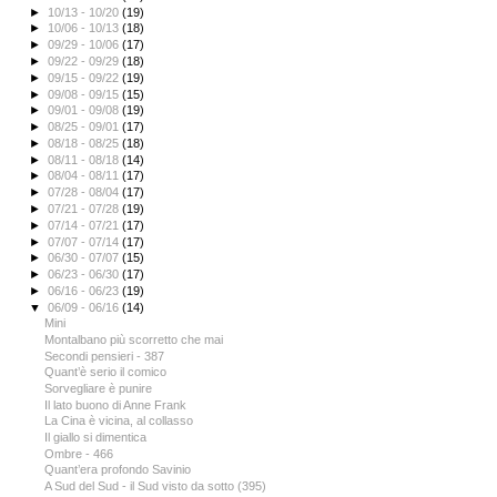
►
10/13 - 10/20
(19)
►
10/06 - 10/13
(18)
►
09/29 - 10/06
(17)
►
09/22 - 09/29
(18)
►
09/15 - 09/22
(19)
►
09/08 - 09/15
(15)
►
09/01 - 09/08
(19)
►
08/25 - 09/01
(17)
►
08/18 - 08/25
(18)
►
08/11 - 08/18
(14)
►
08/04 - 08/11
(17)
►
07/28 - 08/04
(17)
►
07/21 - 07/28
(19)
►
07/14 - 07/21
(17)
►
07/07 - 07/14
(17)
►
06/30 - 07/07
(15)
►
06/23 - 06/30
(17)
►
06/16 - 06/23
(19)
▼
06/09 - 06/16
(14)
Mini
Montalbano più scorretto che mai
Secondi pensieri - 387
Quant’è serio il comico
Sorvegliare è punire
Il lato buono di Anne Frank
La Cina è vicina, al collasso
Il giallo si dimentica
Ombre - 466
Quant’era profondo Savinio
A Sud del Sud - il Sud visto da sotto (395)