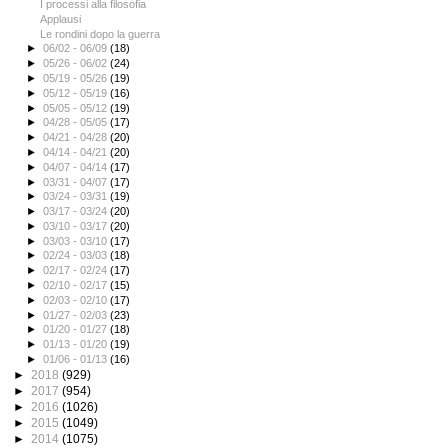
I processi alla filosofia
Applausi
Le rondini dopo la guerra
►
06/02 - 06/09
(18)
►
05/26 - 06/02
(24)
►
05/19 - 05/26
(19)
►
05/12 - 05/19
(16)
►
05/05 - 05/12
(19)
►
04/28 - 05/05
(17)
►
04/21 - 04/28
(20)
►
04/14 - 04/21
(20)
►
04/07 - 04/14
(17)
►
03/31 - 04/07
(17)
►
03/24 - 03/31
(19)
►
03/17 - 03/24
(20)
►
03/10 - 03/17
(20)
►
03/03 - 03/10
(17)
►
02/24 - 03/03
(18)
►
02/17 - 02/24
(17)
►
02/10 - 02/17
(15)
►
02/03 - 02/10
(17)
►
01/27 - 02/03
(23)
►
01/20 - 01/27
(18)
►
01/13 - 01/20
(19)
►
01/06 - 01/13
(16)
►
2018
(929)
►
2017
(954)
►
2016
(1026)
►
2015
(1049)
►
2014
(1075)