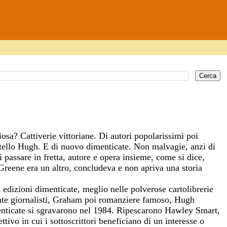
iosa? Cattiverie vittoriane. Di autori popolarissimi poi
atello Hugh. E di nuovo dimenticate. Non malvagie, anzi di
di passare in fretta, autore e opera insieme, come si dice,
 Greene era un altro, concludeva e non apriva una storia
di edizioni dimenticate, meglio nelle polverose cartolibrerie
ente giornalisti, Graham poi romanziere famoso, Hugh
imenticate si sgravarono nel 1984. Ripescarono Hawley Smart,
ttivo in cui i sottoscrittori beneficiano di un interesse o