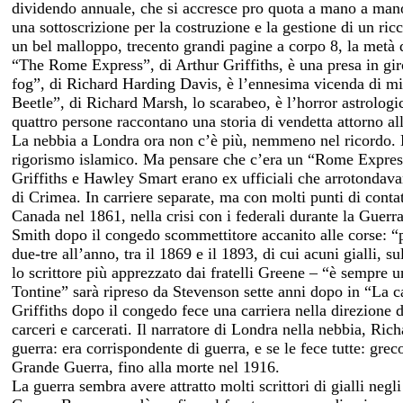
dividendo annuale, che si accresce pro quota a mano a mano 
una sottoscrizione per la costruzione e la gestione di un ri
un bel malloppo, trecento grandi pagine a corpo 8, la metà d
“The Rome Express”, di Arthur Griffiths, è una presa in giro
fog”, di Richard Harding Davis, è l’ennesima vicenda di mi
Beetle”, di Richard Marsh, lo scarabeo, è l’horror astrologi
quattro persone raccontano una storia di vendetta attorno all
La nebbia a Londra ora non c’è più, nemmeno nel ricordo. E d
rigorismo islamico. Ma pensare che c’era un “Rome Express
Griffiths e Hawley Smart erano ex ufficiali che arrotondava
di Crimea. In carriere separate, ma con molti punti di con
Canada nel 1861, nella crisi con i federali durante la Gue
Smith dopo il congedo scommettitore accanito alle corse: “pe
due-tre all’anno, tra il 1869 e il 1893, di cui acuni gialli
lo scrittore più apprezzato dai fratelli Greene – “è sempre u
Tontine” sarà ripreso da Stevenson sette anni dopo in “La c
Griffiths dopo il congedo fece una carriera nella direzione d
carceri e carcerati. Il narratore di Londra nella nebbia, Ri
guerra: era corrispondente di guerra, e se le fece tutte: gr
Grande Guerra, fino alla morte nel 1916.
La guerra sembra avere attratto molti scrittori di gialli neg