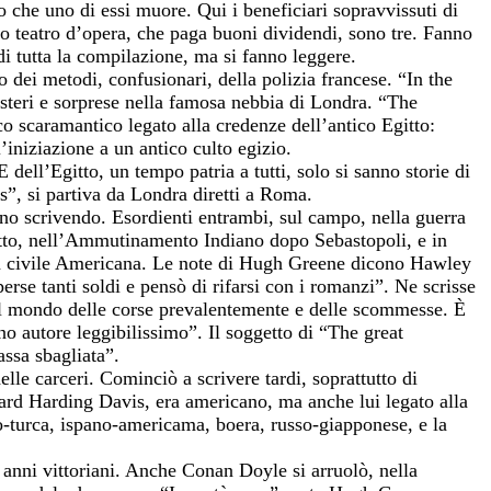
che uno di essi muore. Qui i beneficiari sopravvissuti di
cco teatro d’opera, che paga buoni dividendi, sono tre. Fanno
i tutta la compilazione, ma si fanno leggere.
 dei metodi, confusionari, della polizia francese. “In the
steri e sorprese nella famosa nebbia di Londra. “The
co scaramantico legato alla credenze dell’antico Egitto:
’iniziazione a un antico culto egizio.
ell’Egitto, un tempo patria a tutti, solo si sanno storie di
”, si partiva da Londra diretti a Roma.
no scrivendo. Esordienti entrambi, sul campo, nella guerra
tatto, nell’Ammutinamento Indiano dopo Sebastopoli, e in
rra civile Americana. Le note di Hugh Greene dicono Hawley
rse tanti soldi e pensò di rifarsi con i romanzi”. Ne scrisse
, sul mondo delle corse prevalentemente e delle scommesse. È
no autore leggibilissimo”. Il soggetto di “The great
assa sbagliata”.
elle carceri. Cominciò a scrivere tardi, soprattutto di
chard Harding Davis, era americano, ma anche lui legato alla
eco-turca, ispano-americama, boera, russo-giapponese, e la
li anni vittoriani. Anche Conan Doyle si arruolò, nella