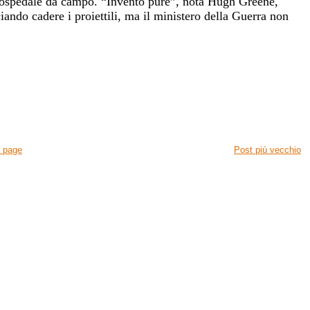
 ospedale da campo. “Inventò pure”, nota Hugh Greene,
iando cadere i proiettili, ma il ministero della Guerra non
 page
Post più vecchio