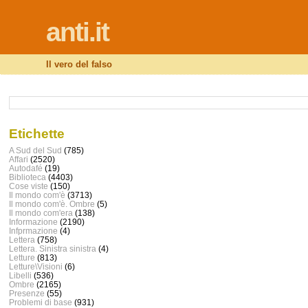
anti.it
Il vero del falso
Etichette
A Sud del Sud
(785)
Affari
(2520)
Autodafé
(19)
Biblioteca
(4403)
Cose viste
(150)
Il mondo com'è
(3713)
Il mondo com'è. Ombre
(5)
Il mondo com'era
(138)
Informazione
(2190)
Infprmazione
(4)
Lettera
(758)
Lettera. Sinistra sinistra
(4)
Letture
(813)
Letture\Visioni
(6)
Libelli
(536)
Ombre
(2165)
Presenze
(55)
Problemi di base
(931)