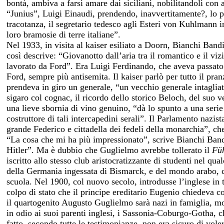
bontà, ambiva a farsi amare dai siciliani, nobilitandoli con
“Junius”, Luigi Einaudi, prendendo, inavvertitamente?, l
tracotanza, il segretario tedesco agli Esteri von Kuhlmann 
loro bramosie di terre italiane”.
Nel 1933, in visita al kaiser esiliato a Doorn, Bianchi Band
così descrive: “Giovanotto dall’aria tra il romantico e il vi
lavorato da Ford”. Era Luigi Ferdinando, che aveva passato
Ford, sempre più antisemita. Il kaiser parlò per tutto il pran
prendeva in giro un generale, “un vecchio generale intagliat
sigaro col cognac, il ricordo dello storico Beloch, del suo ve
una lieve sbornia di vino genuino, “dà lo spunto a una serie
costruttore di tali intercapedini serali”. Il Parlamento nazi
grande Federico e cittadella dei fedeli della monarchia”, che
“La cosa che mi ha più impressionato”, scrive Bianchi Bandinel
Hitler”. Ma è dubbio che Guglielmo avrebbe tollerato il
Fü
iscritto allo stesso club aristocratizzante di studenti nel 
della Germania ingessata di Bismarck, e del mondo arabo, cu
scuola. Nel 1900, col nuovo secolo, introdusse l’inglese in tu
colpo di stato che il principe ereditario Eugenio chiedeva co
il quartogenito Augusto Guglielmo sarà nazi in famiglia, m
in odio ai suoi parenti inglesi, i Sassonia-Coburgo-Gotha, c
fatto, secondo tutte le testimonianze, non era sicuro di vole