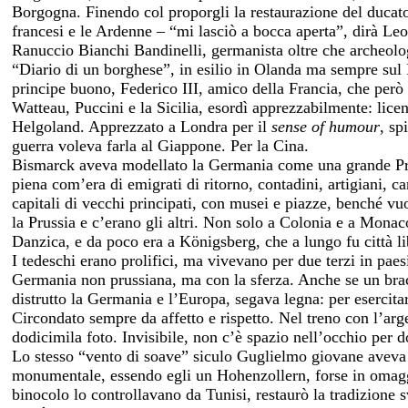
Borgogna. Finendo col proporgli la restaurazione del ducat
francesi e le Ardenne – “mi lasciò a bocca aperta”, dirà Le
Ranuccio Bianchi Bandinelli, germanista oltre che archeologo
“Diario di un borghese”, in esilio in Olanda ma sempre su
principe buono, Federico III, amico della Francia, che per
Watteau, Puccini e la Sicilia, esordì apprezzabilmente: lice
Helgoland. Apprezzato a Londra per il
sense of humour
, sp
guerra voleva farla al Giappone. Per la Cina.
Bismarck aveva modellato la Germania come una grande Pru
piena com’era di emigrati di ritorno, contadini, artigiani, cam
capitali di vecchi principati, con musei e piazze, benché vu
la Prussia e c’erano gli altri. Non solo a Colonia e a Monaco
Danzica, e da poco era a Königsberg, che a lungo fu città li
I tedeschi erano prolifici, ma vivevano per due terzi in pae
Germania non prussiana, ma con la sferza. Anche se un bracc
distrutto la Germania e l’Europa, segava legna: per esercitar
Circondato sempre da affetto e rispetto. Nel treno con l’arg
dodicimila foto. Invisibile, non c’è spazio nell’occhio per
Lo stesso “vento di soave” siculo Guglielmo giovane aveva
monumentale, essendo egli un Hohenzollern, forse in omaggio 
binocolo lo controllavano da Tunisi, restaurò la tradizione s