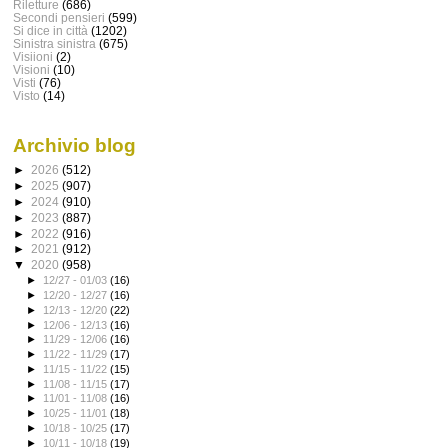
Riletture
(686)
Secondi pensieri
(599)
Si dice in città
(1202)
Sinistra sinistra
(675)
Visiioni
(2)
Visioni
(10)
Visti
(76)
Visto
(14)
Archivio blog
►
2026
(512)
►
2025
(907)
►
2024
(910)
►
2023
(887)
►
2022
(916)
►
2021
(912)
▼
2020
(958)
►
12/27 - 01/03
(16)
►
12/20 - 12/27
(16)
►
12/13 - 12/20
(22)
►
12/06 - 12/13
(16)
►
11/29 - 12/06
(16)
►
11/22 - 11/29
(17)
►
11/15 - 11/22
(15)
►
11/08 - 11/15
(17)
►
11/01 - 11/08
(16)
►
10/25 - 11/01
(18)
►
10/18 - 10/25
(17)
►
10/11 - 10/18
(19)