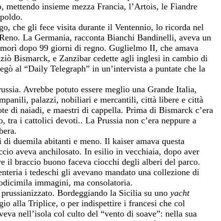
o, mettendo insieme mezza Francia, l’Artois, le Fiandre
opoldo.
, che gli fece visita durante il Ventennio, lo ricorda nel
l Reno. La Germania, racconta Bianchi Bandinelli, aveva un
ò morì dopo 99 giorni di regno. Guglielmo II, che amava
nziò Bismarck, e Zanzibar cedette agli inglesi in cambio di
iegò al “Daily Telegraph” in un’intervista a puntate che la
ssia. Avrebbe potuto essere meglio una Grande Italia,
panili, palazzi, nobiliari e mercantili, città libere e città
ote di naiadi, e maestri di cappella. Prima di Bismarck c’era
, tra i cattolici devoti.. La Prussia non c’era neppure a
bera.
si di duemila abitanti e meno. Il kaiser amava questa
io aveva anchilosato. In esilio in vecchiaia, dopo aver
e il braccio buono faceva ciocchi degli alberi del parco.
enteria i tedeschi gli avevano mandato una collezione di
 dodicimila immagini, ma consolatoria.
 prussianizzato. Bordeggiando la Sicilia su uno
yacht
alla Triplice, o per indispettire i francesi che col
veva nell’isola col culto del “vento di soave”: nella sua