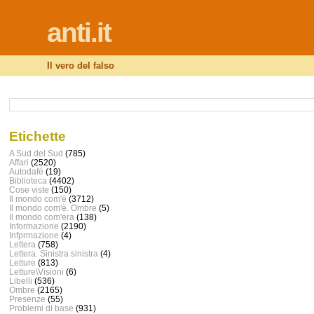
anti.it
Il vero del falso
Etichette
A Sud del Sud
(785)
Affari
(2520)
Autodafé
(19)
Biblioteca
(4402)
Cose viste
(150)
Il mondo com'è
(3712)
Il mondo com'è. Ombre
(5)
Il mondo com'era
(138)
Informazione
(2190)
Infprmazione
(4)
Lettera
(758)
Lettera. Sinistra sinistra
(4)
Letture
(813)
Letture\Visioni
(6)
Libelli
(536)
Ombre
(2165)
Presenze
(55)
Problemi di base
(931)