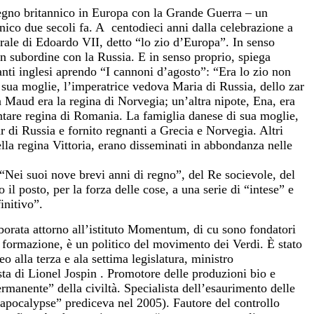
pegno britannico in Europa con la Grande Guerra – un
nico due secoli fa. A
centodieci anni dalla celebrazione a
erale di Edoardo VII, detto “lo zio d’Europa”. In senso
in subordine con la Russia. E in senso proprio, spiega
nti inglesi aprendo “I cannoni d’agosto”: “Era lo zio non
 sua moglie, l’imperatrice vedova Maria di Russia, dello zar
ia Maud era la regina di Norvegia; un’altra nipote, Ena, era
entare regina di Romania. La famiglia danese di sua moglie,
r di Russia e fornito regnanti a Grecia e Norvegia. Altri
della regina Vittoria, erano disseminati in abbondanza nelle
“Nei suoi nove brevi anni di regno”, del Re socievole, del
il posto, per la forza delle cose, a una serie di “intese” e
initivo”.
borata attorno all’istituto Momentum, di cu sono fondatori
 formazione, è un politico del movimento dei Verdi. È stato
o alla terza e ala settima legislatura, ministro
ta di Lionel Jospin . Promotore delle produzioni bio e
ermanente” della civiltà. Specialista dell’esaurimento delle
e apocalypse” prediceva nel 2005). Fautore del controllo