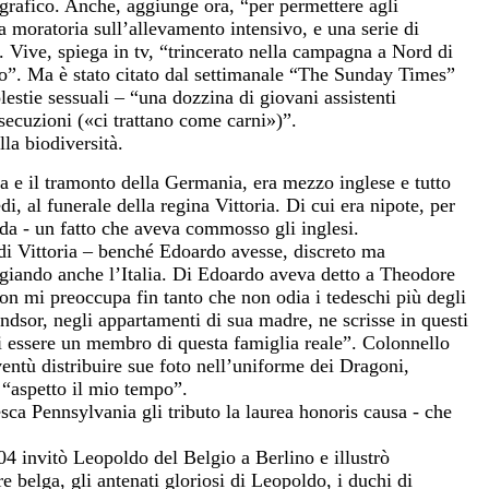
ografico. Anche, aggiunge ora, “per permettere agli
 moratoria sull’allevamento intensivo, e una serie di
. Vive, spiega in tv, “trincerato nella campagna a Nord di
so”. Ma è stato citato dal settimanale “The Sunday Times”
lestie sessuali – “una dozzina di giovani assistenti
secuzioni («ci trattano come carni»)”.
lla biodiversità.
a e il tramonto della Germania, era mezzo inglese e tutto
di, al funerale della regina Vittoria. Di cui era nipote, per
da - un fatto che aveva commosso gli inglesi.
 di Vittoria – benché Edoardo avesse, discreto ma
teggiando anche l’Italia. Di Edoardo aveva detto a Theodore
non mi preoccupa fin tanto che non odia i tedeschi più degli
 Windsor, negli appartamenti di sua madre, ne scrisse in questi
i essere un membro di questa famiglia reale”. Colonnello
ntù distribuire sue foto nell’uniforme dei Dragoni,
 “aspetto il mio tempo”.
esca Pennsylvania gli tributo la laurea honoris causa - che
4 invitò Leopoldo del Belgio a Berlino e illustrò
e belga, gli antenati gloriosi di Leopoldo, i duchi di