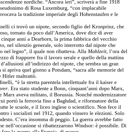
 ascendenze nordiche. “Ancora ieri”, scriverà a fine 1918
o pseudonimo di Rosa Luxemburg, “con implacabile
invocava la tradizione imperiale degli Hohenstaufen e le
inelli ci trovò un nipote, secondo figlio del Kronprinz, che
zioso, tornato da poco dall’America, dove dice di aver
 cinque anni a Dearborn, la prima fabbrica del vecchio
zo, nel silenzio generale, solo interrotto dal nipote che
o nel legno”, il quale non ribatteva. Alla
Mahlzeit
, l’ora del
zzo di frapporre fra il lavoro serale e quello della mattina
 d’allusioni all’indirizzo del nipote, che sembra un gran
sta si apriva quel giorno a Potsdam, “sacra alle memorie del
 Hitler maltrattò.
li, “è la stretta parentela intellettuale fra il kaiser e
hrer
. Era stato studente a Bonn, cinquant’anni dopo Marx,
quale Marx aveva militato, il Borussia. Nonché modernizzatore
i portò la ferrovia fino a Baghdad, e riformatore della
tte le scuole, e il liceo inglese o scientifico. Non fece il
ntro i socialisti nel 1912, quando vinsero le elezioni. Solo
odesto. C’era insomma di peggio. La guerra avrebbe fatto
he nell’occasione si ribattezzarono Windsor: è possibile. Di
r fare la guerra alla Francia, di nuovo.