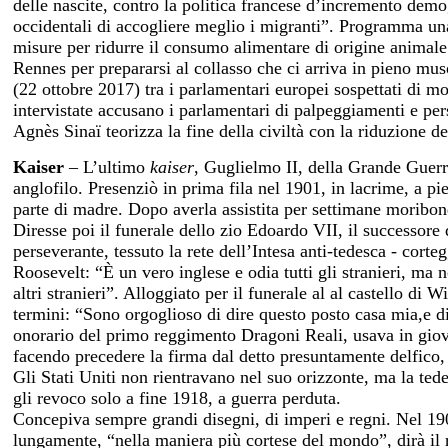
delle nascite, contro la politica francese d’incremento dem
occidentali di accogliere meglio i migranti”. Programma una
misure per ridurre il consumo alimentare di origine animale
Rennes per prepararsi al collasso che ci arriva in pieno mu
(22 ottobre 2017) tra i parlamentari europei sospettati di mo
intervistate accusano i parlamentari di palpeggiamenti e per
Agnès Sinaï teorizza la fine della civiltà con la riduzione de
Kaiser
– L’ultimo
kaiser
, Guglielmo II, della Grande Guerr
anglofilo. Presenziò in prima fila nel 1901, in lacrime, a pie
parte di madre. Dopo averla assistita per settimane moribon
Diresse poi il funerale dello zio Edoardo VII, il successore
perseverante, tessuto la rete dell’Intesa anti-tedesca - cor
Roosevelt: “È un vero inglese e odia tutti gli stranieri, ma 
altri stranieri”. Alloggiato per il funerale al al castello di
termini: “Sono orgoglioso di dire questo posto casa mia,e d
onorario del primo reggimento Dragoni Reali, usava in giove
facendo precedere la firma dal detto presuntamente delfico,
Gli Stati Uniti non rientravano nel suo orizzonte, ma la ted
gli revoco solo a fine 1918, a guerra perduta.
Concepiva sempre grandi disegni, di imperi e regni. Nel 190
lungamente, “nella maniera più cortese del mondo”, dirà il r