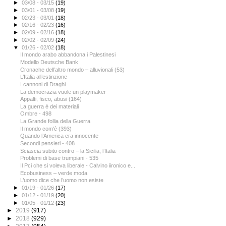
►
03/08 - 03/15
(19)
►
03/01 - 03/08
(19)
►
02/23 - 03/01
(18)
►
02/16 - 02/23
(16)
►
02/09 - 02/16
(18)
►
02/02 - 02/09
(24)
▼
01/26 - 02/02
(18)
Il mondo arabo abbandona i Palestinesi
Modello Deutsche Bank
Cronache dell’altro mondo – alluvionali (53)
L’Italia all’estinzione
I cannoni di Draghi
La democrazia vuole un playmaker
Appalti, fisco, abusi (164)
La guerra è dei materiali
Ombre - 498
La Grande follia della Guerra
Il mondo com'è (393)
Quando l’America era innocente
Secondi pensieri - 408
Sciascia subito contro – la Sicilia, l’Italia
Problemi di base trumpiani - 535
Il Pci che si voleva liberale - Calvino iironico e...
Ecobusiness – verde moda
L’uomo dice che l’uomo non esiste
►
01/19 - 01/26
(17)
►
01/12 - 01/19
(20)
►
01/05 - 01/12
(23)
►
2019
(917)
►
2018
(929)