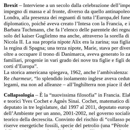
Brexit
– Interviene a un secolo dalla celebrazione dell’im
impegno di massa e al fronte, diverso da quello antinapoleo
Londra, alla presenza dei regnanti di tutta l’Europa,del fun
diplomatico, poiché aveva creato l’Intesa con la Francia, e 
Barbara Tuchmann, che fa l’elenco delle parentele dei regna
solo del kaiser Guglielmo ma anche, attraverso la sorella di
Nicola II. La sua propria nipote Alix era la zarina; sua figl
la regina di Spagna; una terza nipote, Marie, stava per div
oltre a occupare il trono di Danimarca, aveva generato lo za
familiari, progenie in vari grado dei nove tra figlie e figli 
corti d’Europa”.
La storica americana spiegava, 1962, anche l’ambivalenza: 
Re
charmeur
, “lo splendido isolamento inglese aveva ceduto 
legami, ma non ad alleanze – all’Inghilterra non piace il def
Collapsologia
– È la “nuovissima filosofia” in Francia. Ela
e teorici Yves Cochet e Agnès Sinai. Cochet, matematico di
deputato in tre legislature, dal 1997 al 2011, deputato europe
dell’Ambiente per un anno, 2001-2002, nel governo socialis
teorico della decrescita. Convinto del rischio di “collasso p
riserve energetiche fossili, specie del petrolio (una “Pétrol