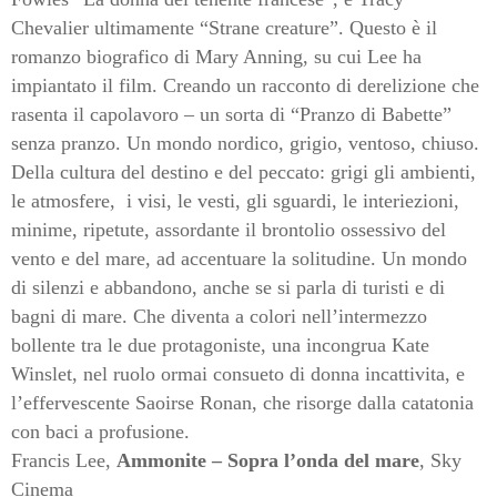
Chevalier ultimamente “Strane creature”. Questo è il
romanzo biografico di Mary Anning, su cui Lee ha
impiantato il film. Creando un racconto di derelizione che
rasenta il capolavoro – un sorta di “Pranzo di Babette”
senza pranzo. Un mondo nordico, grigio, ventoso, chiuso.
Della cultura del destino e del peccato: grigi gli ambienti,
le atmosfere, i visi, le vesti, gli sguardi, le interiezioni,
minime, ripetute, assordante il brontolio ossessivo del
vento e del mare, ad accentuare la solitudine. Un mondo
di silenzi e abbandono, anche se si parla di turisti e di
bagni di mare. Che diventa a colori nell’intermezzo
bollente tra le due protagoniste, una incongrua Kate
Winslet, nel ruolo ormai consueto di donna incattivita, e
l’effervescente Saoirse Ronan, che risorge dalla catatonia
con baci a profusione.
Francis Lee,
Ammonite – Sopra l’onda del mare
, Sky
Cinema