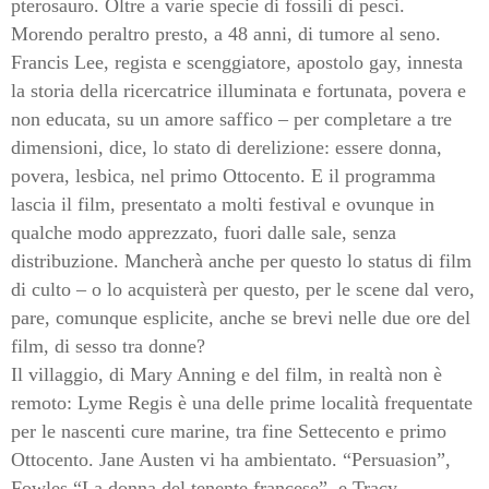
pterosauro. Oltre a varie specie di fossili di pesci.
Morendo peraltro presto, a 48 anni, di tumore al seno.
Francis Lee, regista e scenggiatore, apostolo gay, innesta
la storia della ricercatrice illuminata e fortunata, povera e
non educata, su un amore saffico – per completare a tre
dimensioni, dice, lo stato di derelizione: essere donna,
povera, lesbica, nel primo Ottocento. E il programma
lascia il film, presentato a molti festival e ovunque in
qualche modo apprezzato, fuori dalle sale, senza
distribuzione. Mancherà anche per questo lo status di film
di culto – o lo acquisterà per questo, per le scene dal vero,
pare, comunque esplicite, anche se brevi nelle due ore del
film, di sesso tra donne?
Il villaggio, di Mary Anning e del film, in realtà non è
remoto: Lyme Regis è una delle prime località frequentate
per le nascenti cure marine, tra fine Settecento e primo
Ottocento. Jane Austen vi ha ambientato. “Persuasion”,
Fowles “La donna del tenente francese”, e Tracy