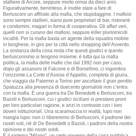
stalliere di Arcore, seppure morto ormai da dieci anni.
Figurativamente, beninteso, è inutile stare a fare di
Berlusconi un affiliato alla mafia, che stupidaggine. I mafiosi
sono sempre stallieri, siano pure proprietari di bar, ristoranti
e condomini, magari in forma di cooperativa. Gli affari veri,
quelli non si curano dei mafiosi, seppure
killer
pluriomicidi
incalliti. Per la mafia basta un agente della squadra mobile
in borghese, in giro per la città nello shopping dell’Avvento.
La sostanza della cosa resta che questi giudici e questo
berlusconismo si tengono insieme: è tutta qui la mafia
politica, la mafia delle mafie che dal 1992 non per caso,
dopo gli assassini di Falcone e di Borsellino, ci ingombra
l’orizzonte.La Corte d’Assise d’Appello, completa di giuria,
che viaggia da Palermo a Torino per ascoltare il gran pentito
Spatuzza alla presenza di duecento giornalisti non c’entra
con la mafia. È una guerra tra De Benedetti e Berlusconi, tra
Bazoli e Berlusconi, cui i giudici siciliani si prestano proni
per loro particolari ragione, e anzi in contrasto con i loro
doveri istituzionali. Una scaramuccia in realtà, lupo non
mangia lupo: non ci libereremo di Berlusconi, il padrone dei
nostri voti, né di De Benedetti o Bazoli, i padroni della nostra
opinione e dei nostri soldi.
È il sistema “Milano”, un certo governo della cosa pubblica,