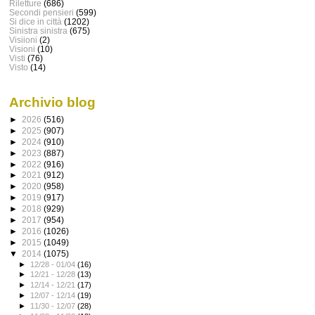
Riletture
(686)
Secondi pensieri
(599)
Si dice in città
(1202)
Sinistra sinistra
(675)
Visiioni
(2)
Visioni
(10)
Visti
(76)
Visto
(14)
Archivio blog
►
2026
(516)
►
2025
(907)
►
2024
(910)
►
2023
(887)
►
2022
(916)
►
2021
(912)
►
2020
(958)
►
2019
(917)
►
2018
(929)
►
2017
(954)
►
2016
(1026)
►
2015
(1049)
▼
2014
(1075)
►
12/28 - 01/04
(16)
►
12/21 - 12/28
(13)
►
12/14 - 12/21
(17)
►
12/07 - 12/14
(19)
►
11/30 - 12/07
(28)