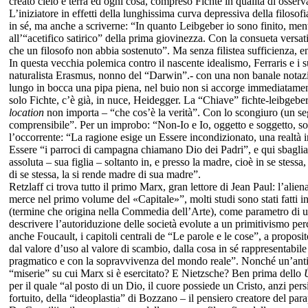
creato cielo e terra ed ogni cosa, compreso Fichte in qualità di osser
L’iniziatore in effetti della lunghissima curva depressiva della filoso
in sé, ma anche a scriverne: “In quanto Leibgeber io sono finito, men
all’“acetifico satirico” della prima giovinezza. Con la consueta versati
che un filosofo non abbia sostenuto”. Ma senza filistea sufficienza, 
In questa vecchia polemica contro il nascente idealismo, Ferraris e i
naturalista Erasmus, nonno del “Darwin”.- con una non banale notaz
lungo in bocca una pipa piena, nel buio non si accorge immediatament
solo Fichte, c’è già, in nuce, Heidegger. La “Chiave” fichte-leibgeb
location
non importa – “che cos’è la verità”. Con lo scongiuro (un seg
comprensibile”. Per un improbo: “Non-Io e Io, oggetto e soggetto, s
l’occorrente: “La ragione esige un Essere incondizionato, una realtà in
Essere “i parroci di campagna chiamano Dio dei Padri”, e qui sbaglian
assoluta – sua figlia – soltanto in, e presso la madre, cioè in se stes
di se stessa, la si rende madre di sua madre”.
Retzlaff ci trova tutto il primo Marx, gran lettore di Jean Paul: l’alien
merce nel primo volume del «Capitale»”, molti studi sono stati fatti
(termine che origina nella Commedia dell’Arte), come parametro di u
descrivere l’autoriduzione delle società evolute a un primitivismo perc
anche Foucault, i capitoli centrali de “Le parole e le cose”, a proposi
dal valore d’uso al valore di scambio, dalla cosa in sé rappresentabil
pragmatico e con la sopravvivenza del mondo reale”. Nonché un’anticip
“miserie” su cui Marx si è esercitato? E Nietzsche? Ben prima dello
per il quale “al posto di un Dio, il cuore possiede un Cristo, anzi per
fortuito, della “ideoplastia” di Bozzano – il pensiero creatore del par