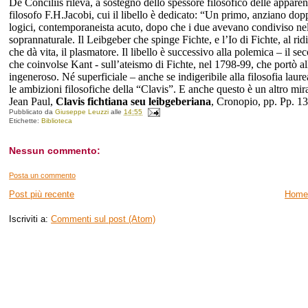
De Conciliis rileva, a sostegno dello spessore filosofico delle apparen
filosofo F.H.Jacobi, cui il libello è dedicato: “Un primo, anziano dop
logici, contemporaneista acuto, dopo che i due avevano condiviso nell’
soprannaturale. Il Leibgeber che spinge Fichte, e l’Io di Fichte, al rid
che dà vita, il plasmatore. Il libello è successivo alla polemica – il se
che coinvolse Kant - sull’ateismo di Fichte, nel 1798-99, che portò al
ingeneroso. Né superficiale – anche se indigeribile alla filosofia laur
le ambizioni filosofiche della “Clavis”. E anche questo è un altro mira
Jean Paul,
Clavis fichtiana seu leibgeberiana
, Cronopio, pp. Pp. 1
Pubblicato da
Giuseppe Leuzzi
alle
14:55
Etichette:
Biblioteca
Nessun commento:
Posta un commento
Post più recente
Home
Iscriviti a:
Commenti sul post (Atom)