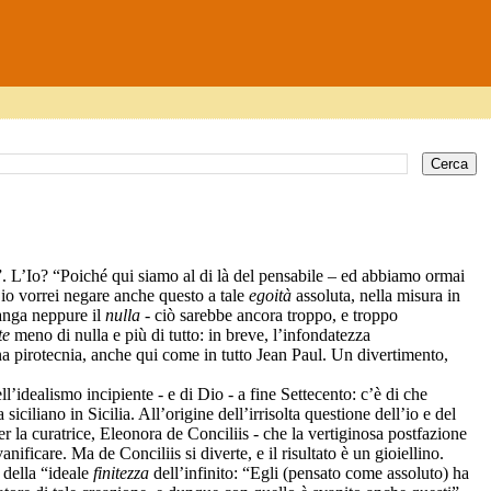
a”. L’Io? “Poiché qui siamo al di là del pensabile – ed abbiamo ormai
– io vorrei negare anche questo a tale
egoità
assoluta, nella misura in
manga neppure il
nulla
- ciò sarebbe ancora troppo, e troppo
te
meno di nulla e più di tutto: in breve, l’infondatezza
na pirotecnia, anche qui come in tutto Jean Paul. Un divertimento,
ll’idealismo incipiente - e di Dio - a fine Settecento: c’è di che
iciliano in Sicilia. All’origine dell’irrisolta questione dell’io e del
r la curatrice, Eleonora de Conciliis - che la vertiginosa postfazione
nificare. Ma de Conciliis si diverte, e il risultato è un gioiellino.
e della “ideale
finitezza
dell’infinito: “Egli (pensato come assoluto) ha