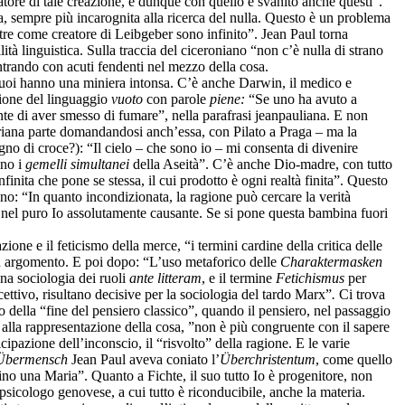
vatore di tale creazione, e dunque con quello è svanito anche questi”.
fia, sempre più incarognita alla ricerca del nulla. Questo è un problema
tre come creatore di Leibgeber sono infinito”. Jean Paul torna
lità linguistica. Sulla traccia del ciceroniano “non c’è nulla di strano
entrando con acuti fendenti nel mezzo della cosa.
 suoi hanno una miniera intonsa. C’è anche Darwin, il medico e
ione del linguaggio
vuoto
con parole
piene:
“Se uno ha avuto a
e di aver smesso di fumare”, nella parafrasi jeanpauliana. E non
eriana parte domandandosi anch’essa, con Pilato a Praga – ma la
no di croce?): “Il cielo – che sono io – mi consenta di divenire
ono i
gemelli simultanei
della Aseità”. C’è anche Dio-madre, con tutto
finita che pone se stessa, il cui prodotto è ogni realtà finita”. Questo
o: “In quanto incondizionata, la ragione può cercare la verità
sa, nel puro Io assolutamente causante. Se si pone questa bambina fuori
azione e il feticismo della merce, “i termini cardine della critica delle
 in argomento. E poi dopo: “L’uso metaforico delle
Charaktermasken
na sociologia dei ruoli
ante litteram
, e il termine
Fetichismus
per
ettivo, risultano decisive per la sociologia del tardo Marx”
.
Ci trova
to della “fine del pensiero classico”, quando il pensiero, nel passaggio
e alla rappresentazione della cosa, ”non è più congruente con il sapere
azione dell’inconscio, il “risvolto” della ragione. E le varie
Übermensch
Jean Paul aveva coniato l’
Überchristentum
, come quello
sino una Maria”. Quanto a Fichte, il suo tutto Io è progenitore, non
apsicologo genovese, a cui tutto è riconducibile, anche la materia.