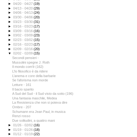
►
04/20 - 04/27
(19)
►
04/13 - 04/20
(29)
►
04/06 - 04/13
(24)
►
03/30 - 04/06
(20)
►
03/23 - 03/30
(31)
►
03/16 - 03/23
(17)
►
03/09 - 03/16
(16)
►
03/02 - 03/09
(23)
►
02/23 - 03/02
(15)
►
02/16 - 02/23
(17)
►
02/09 - 02/16
(20)
▼
02/02 - 02/09
(15)
Secondi pensieri -
Mussolini spegne J. Roth
Il mondo com'è (162)
L’Io filosofico è da ridere
L’anema e core della barbarie
Se l’aforisma non morde
Letture - 161
Il bacio sparito
A Sud del Sud - il Sud visto da sotto (196)
Una fantasia maschile, Medea
La Resistenza che non si poteva dire
Ombre - 207
Schumann era Jean Paul, in musica
Renzi rosso
Due solitudini, a quattro mani
►
01/26 - 02/02
(16)
►
01/19 - 01/26
(18)
►
01/12 - 01/19
(22)