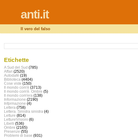
anti.it
Il vero del falso
Etichette
A Sud del Sud
(785)
Affari
(2520)
Autodafé
(19)
Biblioteca
(4404)
Cose viste
(150)
Il mondo com'è
(3713)
Il mondo com'è. Ombre
(5)
Il mondo com'era
(138)
Informazione
(2190)
Infprmazione
(4)
Lettera
(758)
Lettera. Sinistra sinistra
(4)
Letture
(814)
Letture\Visioni
(6)
Libelli
(536)
Ombre
(2165)
Presenze
(55)
Problemi di base
(931)