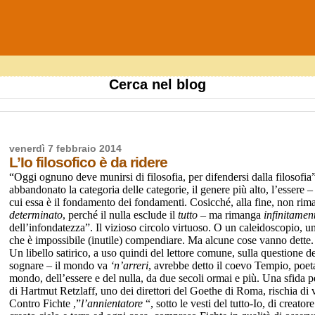
Cerca nel blog
venerdì 7 febbraio 2014
L’Io filosofico è da ridere
“Oggi ognuno deve munirsi di filosofia, per difendersi dalla filosofi
abbandonato la categoria delle categorie, il genere più alto, l’essere 
cui essa è il fondamento dei fondamenti. Cosicché, alla fine, non ri
determinato
, perché il nulla esclude il
tutto
– ma rimanga
infinitamen
dell’infondatezza”. Il vizioso circolo virtuoso. O un caleidoscopio, u
che è impossibile (inutile) compendiare. Ma alcune cose vanno dette.
Un libello satirico, a uso quindi del lettore comune, sulla questione de
sognare – il mondo va
‘n’arreri
, avrebbe detto il coevo Tempio, poeta s
mondo, dell’essere e del nulla, da due secoli ormai e più. Una sfida pe
di Hartmut Retzlaff, uno dei direttori del Goethe di Roma, rischia di va
Contro Fichte ,”
l’annientatore
“, sotto le vesti del tutto-Io, di creator