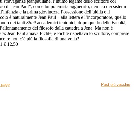
ti stravaganze jeanpauliane, l’intimo legame dello scrittore col
pio di Jean Paul”, come lui polemista agguerrito, nemico dei sistemi
infanzia e la prima giovinezza l’ossessione dell’aldilà e il
icolo è naturalmente Jean Paul – alla lettera è l’incorporatore, quello
condo dei tanti
Streit
accademici teutonici, dopo quello delle Facoltà,
l’allontanamento del filosofo dalla cattedra a Jena. Ma non è
eata: Jean Paul amava Fichte, e Fichte rispettava lo scrittore, comprese
colo: non c’è più la filosofia di una volta?
31 € 12,50
 page
Post più vecchio