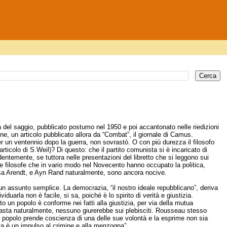
ità del saggio, pubblicato postumo nel 1950 e poi accantonato nelle riedizioni
ne, un articolo pubblicato allora da “Combat”, il giornale di Camus.
r un ventennio dopo la guerra, non sovrastò. O con più durezza il filosofo
articolo di S.Weil)? Di questo: che il partito comunista si è incaricato di
identemente, se tuttora nelle presentazioni del libretto che si leggono sui
 Le filosofe che in vario modo nel Novecento hanno occupato la politica,
 Arendt, e Ayn Rand naturalmente, sono ancora nocive.
un assunto semplice. La democrazia, “il nostro ideale repubblicano”, deriva
iduarla non è facile, si sa, poiché è lo spirito di verità e giustizia.
un popolo è conforme nei fatti alla giustizia, per via della mutua
basta naturalmente, nessuno giurerebbe sui plebisciti. Rousseau stesso
l popolo prende coscienza di una delle sue volontà e la esprime non sia
iva è un impulso al crimine e alla menzogna”.