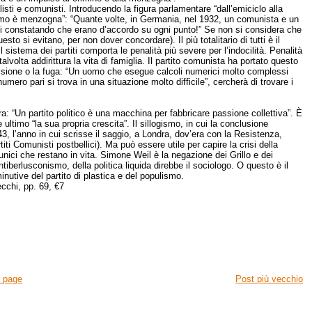
alisti e comunisti. Introducendo la figura parlamentare “dall’emiciclo alla
tarismo è menzogna”: “Quante volte, in Germania, nel 1932, un comunista e un
tali constatando che erano d’accordo su ogni punto!” Se non si considera che
to si evitano, per non dover concordare). Il più totalitario di tutti è il
l sistema dei partiti comporta le penalità più severe per l’indocilità. Penalità
lvolta addirittura la vita di famiglia. Il partito comunista ha portato questo
issione o la fuga: “Un uomo che esegue calcoli numerici molto complessi
mero pari si trova in una situazione molto difficile”, cercherà di trovare i
ra: “Un partito politico è una macchina per fabbricare passione collettiva”. È
ltimo “la sua propria crescita”. Il sillogismo, in cui la conclusione
, l’anno in cui scrisse il saggio, a Londra, dov’era con la Resistenza,
ti Comunisti postbellici). Ma può essere utile per capire la crisi della
gli unici che restano in vita. Simone Weil è la negazione dei Grillo e dei
ntiberlusconismo, della politica liquida direbbe il sociologo. O questo è il
nutive del partito di plastica e del populismo.
ecchi, pp. 69, €7
 page
Post più vecchio