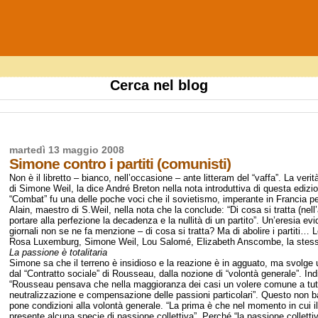
Cerca nel blog
martedì 13 maggio 2008
Simone contro i partiti (comunisti)
Non è il libretto – bianco, nell’occasione – ante litteram del “vaffa”. La ver
di Simone Weil, la dice André Breton nella nota introduttiva di questa edizio
“Combat” fu una delle poche voci che il sovietismo, imperante in Francia pe
Alain, maestro di S.Weil, nella nota che la conclude: “Di cosa si tratta (nell’
portare alla perfezione la decadenza e la nullità di un partito”. Un’eresia ev
giornali non se ne fa menzione – di cosa si tratta? Ma di abolire i partiti…
Rosa Luxemburg, Simone Weil, Lou Salomé, Elizabeth Anscombe, la stessa
La passione è totalitaria
Simone sa che il terreno è insidioso e la reazione è in agguato, ma svolge 
dal “Contratto sociale” di Rousseau, dalla nozione di “volontà generale”. Indiv
“Rousseau pensava che nella maggioranza dei casi un volere comune a tutto 
neutralizzazione e compensazione delle passioni particolari”. Questo non 
pone condizioni alla volontà generale. “La prima è che nel momento in cui i
presente alcuna specie di passione collettiva”. Perché “la passione collett