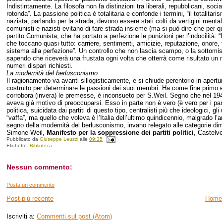
Indistintamente. La filosofa non fa distinzioni tra liberali, repubblicani, soci
rotonda”. La passione politica è totalitaria e confonde i termini, “il totali
nazista, parlando per la strada, devono essere stati colti da vertigini men
comunisti e nazisti evitano di fare strada insieme (ma si può dire che per ques
partito Comunista, che ha portato a perfezione le punizioni per l’indocilità: “I
che toccano quasi tutto: carriere, sentimenti, amicizie, reputazione, onore, ta
sistema alla perfezione”. Un controllo che non lascia scampo, o la sottom
sapendo che riceverà una frustata ogni volta che otterrà come risultato un nu
numeri dispari richiesti.
La modernità del berlusconismo
Il ragionamento va avanti sillogisticamente, e si chiude perentorio in apertu
costruito per determinare le passioni dei suoi membri. Ha come fine primo e u
corrobora (invera) le premesse, è inconsueto per S.Weil. Segno che nel 1943
aveva già motivo di preoccuparsi. Esso in parte non è vero (è vero per i parti
politica, suicidata dai partiti di questo tipo, centralisti più che ideologici, 
“vaffa”, ma quello che voleva è l’Italia dell’ultimo quindicennio, malgrado l’a
segno della modernità del berlusconismo, invano relegato alle categorie dimi
Simone Weil,
Manifesto per la soppressione dei partiti politici
, Castelv
Pubblicato da
Giuseppe Leuzzi
alle
09:35
Etichette:
Biblioteca
Nessun commento:
Posta un commento
Post più recente
Home
Iscriviti a:
Commenti sul post (Atom)