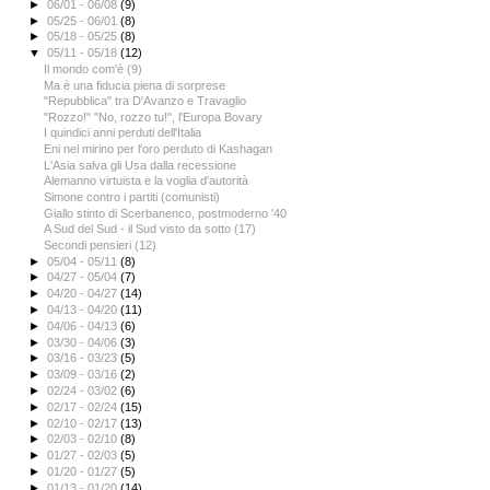
►
06/01 - 06/08
(9)
►
05/25 - 06/01
(8)
►
05/18 - 05/25
(8)
▼
05/11 - 05/18
(12)
Il mondo com'è (9)
Ma è una fiducia piena di sorprese
"Repubblica" tra D'Avanzo e Travaglio
"Rozzo!" "No, rozzo tu!", l'Europa Bovary
I quindici anni perduti dell'Italia
Eni nel mirino per l'oro perduto di Kashagan
L'Asia salva gli Usa dalla recessione
Alemanno virtuista e la voglia d'autorità
Simone contro i partiti (comunisti)
Giallo stinto di Scerbanenco, postmoderno '40
A Sud del Sud - il Sud visto da sotto (17)
Secondi pensieri (12)
►
05/04 - 05/11
(8)
►
04/27 - 05/04
(7)
►
04/20 - 04/27
(14)
►
04/13 - 04/20
(11)
►
04/06 - 04/13
(6)
►
03/30 - 04/06
(3)
►
03/16 - 03/23
(5)
►
03/09 - 03/16
(2)
►
02/24 - 03/02
(6)
►
02/17 - 02/24
(15)
►
02/10 - 02/17
(13)
►
02/03 - 02/10
(8)
►
01/27 - 02/03
(5)
►
01/20 - 01/27
(5)
►
01/13 - 01/20
(14)