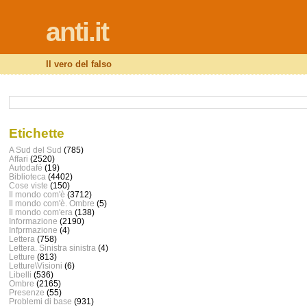
anti.it
Il vero del falso
Etichette
A Sud del Sud
(785)
Affari
(2520)
Autodafé
(19)
Biblioteca
(4402)
Cose viste
(150)
Il mondo com'è
(3712)
Il mondo com'è. Ombre
(5)
Il mondo com'era
(138)
Informazione
(2190)
Infprmazione
(4)
Lettera
(758)
Lettera. Sinistra sinistra
(4)
Letture
(813)
Letture\Visioni
(6)
Libelli
(536)
Ombre
(2165)
Presenze
(55)
Problemi di base
(931)