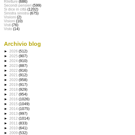
Riletture
(686)
Secondi pensieri
(599)
Si dice in città
(1202)
Sinistra sinistra
(675)
Visiioni
(2)
Visioni
(10)
Visti
(76)
Visto
(14)
Archivio blog
►
2026
(512)
►
2025
(907)
►
2024
(910)
►
2023
(887)
►
2022
(916)
►
2021
(912)
►
2020
(958)
►
2019
(917)
►
2018
(929)
►
2017
(954)
►
2016
(1026)
►
2015
(1049)
►
2014
(1075)
►
2013
(997)
►
2012
(1014)
►
2011
(833)
►
2010
(641)
►
2009
(532)