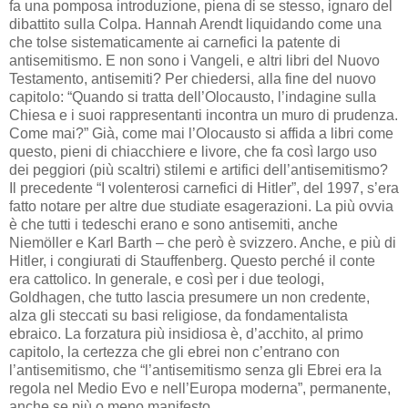
fa una pomposa introduzione, piena di se stesso, ignaro del
dibattito sulla Colpa. Hannah Arendt liquidando come una
che tolse sistematicamente ai carnefici la patente di
antisemitismo. E non sono i Vangeli, e altri libri del Nuovo
Testamento, antisemiti? Per chiedersi, alla fine del nuovo
capitolo: “Quando si tratta dell’Olocausto, l’indagine sulla
Chiesa e i suoi rappresentanti incontra un muro di prudenza.
Come mai?” Già, come mai l’Olocausto si affida a libri come
questo, pieni di chiacchiere e livore, che fa così largo uso
dei peggiori (più scaltri) stilemi e artifici dell’antisemitismo?
Il precedente “I volenterosi carnefici di Hitler”, del 1997, s’era
fatto notare per altre due studiate esagerazioni. La più ovvia
è che tutti i tedeschi erano e sono antisemiti, anche
Niemöller e Karl Barth – che però è svizzero. Anche, e più di
Hitler, i congiurati di Stauffenberg. Questo perché il conte
era cattolico. In generale, e così per i due teologi,
Goldhagen, che tutto lascia presumere un non credente,
alza gli steccati su basi religiose, da fondamentalista
ebraico. La forzatura più insidiosa è, d’acchito, al primo
capitolo, la certezza che gli ebrei non c’entrano con
l’antisemitismo, che “l’antisemitismo senza gli Ebrei era la
regola nel Medio Evo e nell’Europa moderna”, permanente,
anche se più o meno manifesto.