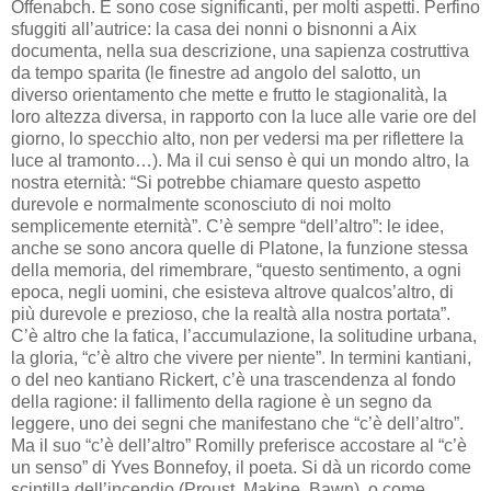
Offenabch. E sono cose significanti, per molti aspetti. Perfino
sfuggiti all’autrice: la casa dei nonni o bisnonni a Aix
documenta, nella sua descrizione, una sapienza costruttiva
da tempo sparita (le finestre ad angolo del salotto, un
diverso orientamento che mette e frutto le stagionalità, la
loro altezza diversa, in rapporto con la luce alle varie ore del
giorno, lo specchio alto, non per vedersi ma per riflettere la
luce al tramonto…). Ma il cui senso è qui un mondo altro, la
nostra eternità: “Si potrebbe chiamare questo aspetto
durevole e normalmente sconosciuto di noi molto
semplicemente eternità”. C’è sempre “dell’altro”: le idee,
anche se sono ancora quelle di Platone, la funzione stessa
della memoria, del rimembrare, “questo sentimento, a ogni
epoca, negli uomini, che esisteva altrove qualcos’altro, di
più durevole e prezioso, che la realtà alla nostra portata”.
C’è altro che la fatica, l’accumulazione, la solitudine urbana,
la gloria, “c’è altro che vivere per niente”. In termini kantiani,
o del neo kantiano Rickert, c’è una trascendenza al fondo
della ragione: il fallimento della ragione è un segno da
leggere, uno dei segni che manifestano che “c’è dell’altro”.
Ma il suo “c’è dell’altro” Romilly preferisce accostare al “c’è
un senso” di Yves Bonnefoy, il poeta. Si dà un ricordo come
scintilla dell’incendio (Proust, Makine, Bawn), o come