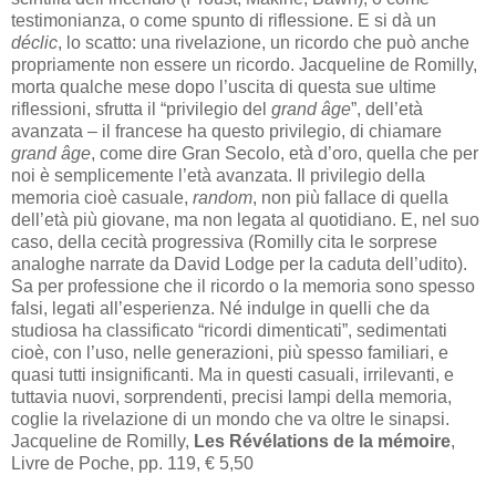
testimonianza, o come spunto di riflessione. E si dà un
déclic
, lo scatto: una rivelazione, un ricordo che può anche
propriamente non essere un ricordo. Jacqueline de Romilly,
morta qualche mese dopo l’uscita di questa sue ultime
riflessioni, sfrutta il “privilegio del
grand âge
”, dell’età
avanzata – il francese ha questo privilegio, di chiamare
grand âge
, come dire Gran Secolo, età d’oro, quella che per
noi è semplicemente l’età avanzata. Il privilegio della
memoria cioè casuale,
random
, non più fallace di quella
dell’età più giovane, ma non legata al quotidiano. E, nel suo
caso, della cecità progressiva (Romilly cita le sorprese
analoghe narrate da David Lodge per la caduta dell’udito).
Sa per professione che il ricordo o la memoria sono spesso
falsi, legati all’esperienza. Né indulge in quelli che da
studiosa ha classificato “ricordi dimenticati”, sedimentati
cioè, con l’uso, nelle generazioni, più spesso familiari, e
quasi tutti insignificanti. Ma in questi casuali, irrilevanti, e
tuttavia nuovi, sorprendenti, precisi lampi della memoria,
coglie la rivelazione di un mondo che va oltre le sinapsi.
Jacqueline de Romilly,
Les Révélations de la mémoire
,
Livre de Poche, pp. 119, € 5,50