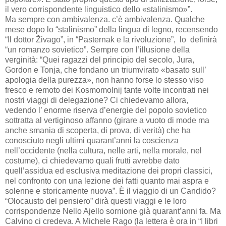
il vero corrispondente linguistico dello «stalinismo»”.
Ma sempre con ambivalenza. c’è ambivalenza. Qualche
mese dopo lo “stalinismo” della lingua di legno, recensendo
“Il dottor Živago”, in “Pasternak e la rivoluzione”, lo definirà
“un romanzo sovietico”. Sempre con l’illusione della
verginità: “Quei ragazzi del principio del secolo, Jura,
Gordon e Tonja, che fondano un triumvirato «basato sull’
apologia della purezza», non hanno forse lo stesso viso
fresco e remoto dei Kosmomolnij tante volte incontrati nei
nostri viaggi di delegazione? Ci chiedevamo allora,
vedendo l’ enorme riserva d’energie del popolo sovietico
sottratta al vertiginoso affanno (girare a vuoto di mode ma
anche smania di scoperta, di prova, di verità) che ha
conosciuto negli ultimi quarant’anni la coscienza
nell’occidente (nella cultura, nelle arti, nella morale, nel
costume), ci chiedevamo quali frutti avrebbe dato
quell’assidua ed esclusiva meditazione dei propri classici,
nel confronto con una lezione dei fatti quanto mai aspra e
solenne e storicamente nuova”. È il viaggio di un Candido?
“Olocausto del pensiero” dirà questi viaggi e le loro
corrispondenze Nello Ajello sornione già quarant’anni fa. Ma
Calvino ci credeva. A Michele Rago (la lettera è ora in “I libri