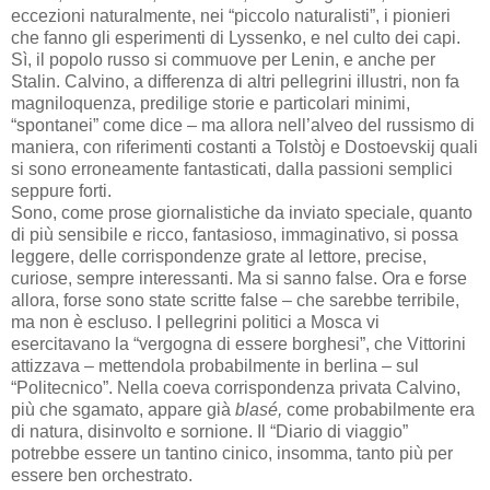
eccezioni naturalmente, nei “piccolo naturalisti”, i pionieri
che fanno gli esperimenti di Lyssenko, e nel culto dei capi.
Sì, il popolo russo si commuove per Lenin, e anche per
Stalin. Calvino, a differenza di altri pellegrini illustri, non fa
magniloquenza, predilige storie e particolari minimi,
“spontanei” come dice – ma allora nell’alveo del russismo di
maniera, con riferimenti costanti a Tolstòj e Dostoevskij quali
si sono erroneamente fantasticati, dalla passioni semplici
seppure forti.
Sono, come prose giornalistiche da inviato speciale, quanto
di più sensibile e ricco, fantasioso, immaginativo, si possa
leggere, delle corrispondenze grate al lettore, precise,
curiose, sempre interessanti. Ma si sanno false. Ora e forse
allora, forse sono state scritte false – che sarebbe terribile,
ma non è escluso. I pellegrini politici a Mosca vi
esercitavano la “vergogna di essere borghesi”, che Vittorini
attizzava – mettendola probabilmente in berlina – sul
“Politecnico”. Nella coeva corrispondenza privata Calvino,
più che sgamato, appare già
blasé,
come probabilmente era
di natura, disinvolto e sornione. Il “Diario di viaggio”
potrebbe essere un tantino cinico, insomma, tanto più per
essere ben orchestrato.