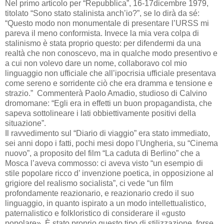
Nel primo articolo per “Repubblica”, 16-17dicembre 1979,
titolato “Sono stato stalinista anch’io?”, se lo dirà da sé:
“Questo modo non monumentale di presentare l’URSS mi
pareva il meno conformista. Invece la mia vera colpa di
stalinismo è stata proprio questo: per difendermi da una
realtà che non conoscevo, ma in qualche modo presentivo e
a cui non volevo dare un nome, collaboravo col mio
linguaggio non ufficiale che all’ipocrisia ufficiale presentava
come sereno e sorridente ciò che era dramma e tensione e
strazio.” Commenterà Paolo Amadio, studioso di Calvino
dromomane: “Egli era in effetti un buon propagandista, che
sapeva sottolineare i lati obbiettivamente positivi della
situazione”.
Il ravvedimento sul “Diario di viaggio” era stato immediato,
sei anni dopo i fatti, pochi mesi dopo l’Ungheria, su “Cinema
nuovo”, a proposito del film “La caduta di Berlino” che a
Mosca l’aveva commosso: ci aveva visto “un esempio di
stile popolare ricco d’ invenzione poetica, in opposizione al
grigiore del realismo socialista”, ci vede “un film
profondamente reazionario, e reazionario credo il suo
linguaggio, in quanto ispirato a un modo intellettualistico,
paternalistico e folkloristico di considerare il «gusto
popolare». È stato proprio questo tipo di stilizzazione, forse,