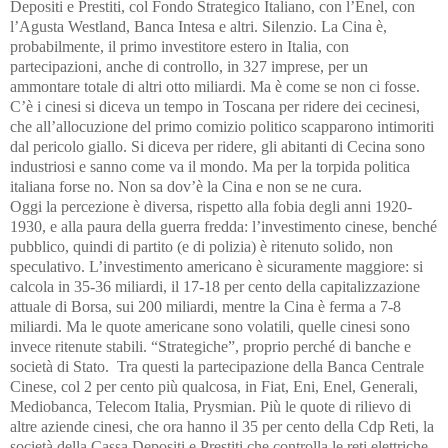
Depositi e Prestiti, col Fondo Strategico Italiano, con l’Enel, con
l’Agusta Westland, Banca Intesa e altri. Silenzio. La Cina è,
probabilmente, il primo investitore estero in Italia, con
partecipazioni, anche di controllo, in 327 imprese, per un
ammontare totale di altri otto miliardi. Ma è come se non ci fosse.
C’è i cinesi si diceva un tempo in Toscana per ridere dei cecinesi,
che all’allocuzione del primo comizio politico scapparono intimoriti
dal pericolo giallo. Si diceva per ridere, gli abitanti di Cecina sono
industriosi e sanno come va il mondo. Ma per la torpida politica
italiana forse no. Non sa dov’è la Cina e non se ne cura.
Oggi la percezione è diversa, rispetto alla fobia degli anni 1920-
1930, e alla paura della guerra fredda: l’investimento cinese, benché
pubblico, quindi di partito (e di polizia) è ritenuto solido, non
speculativo. L’investimento americano è sicuramente maggiore: si
calcola in 35-36 miliardi, il 17-18 per cento della capitalizzazione
attuale di Borsa, sui 200 miliardi, mentre la Cina è ferma a 7-8
miliardi. Ma le quote americane sono volatili, quelle cinesi sono
invece ritenute stabili. “Strategiche”, proprio perché di banche e
società di Stato. Tra questi la partecipazione della Banca Centrale
Cinese, col 2 per cento più qualcosa, in Fiat, Eni, Enel, Generali,
Mediobanca, Telecom Italia, Prysmian. Più le quote di rilievo di
altre aziende cinesi, che ora hanno il 35 per cento della Cdp Reti, la
società della Cassa Depositi e Prestiti che controlla le reti elettriche