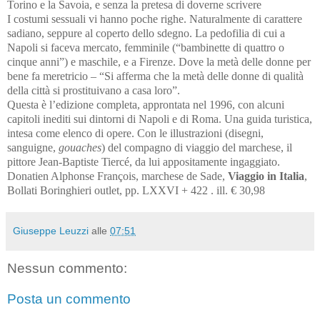
Torino e la Savoia, e senza la pretesa di doverne scrivere
I costumi sessuali vi hanno poche righe. Naturalmente di carattere
sadiano, seppure al coperto dello sdegno. La pedofilia di cui a
Napoli si faceva mercato, femminile (“bambinette di quattro o
cinque anni”) e maschile, e a Firenze. Dove la metà delle donne per
bene fa meretricio – “
Si afferma che la metà delle donne di qualità
della città si prostituivano a casa loro”
.
Questa è l’edizione completa, approntata nel 1996, con alcuni
capitoli inediti sui dintorni di Napoli e di Roma. Una guida turistica,
intesa come elenco di opere. Con le illustrazioni (disegni,
sanguigne,
gouaches
) del compagno di viaggio del marchese, il
pittore Jean-Baptiste Tiercé, da lui appositamente ingaggiato.
Donatien Alphonse François, marchese de Sade,
Viaggio in Italia
,
Bollati Boringhieri outlet, pp. LXXVI + 422 . ill. € 30,98
Giuseppe Leuzzi
alle
07:51
Nessun commento:
Posta un commento