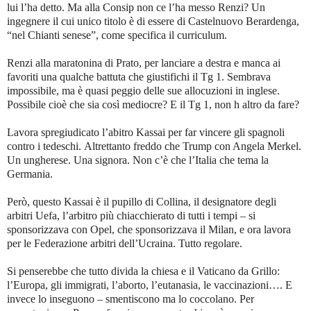
lui l’ha detto. Ma alla Consip non ce l’ha messo Renzi? Un
ingegnere il cui unico titolo è di essere di Castelnuovo Berardenga,
“nel Chianti senese”, come specifica il curriculum.
Renzi alla maratonina di Prato, per lanciare a destra e manca ai
favoriti una qualche battuta che giustifichi il Tg 1. Sembrava
impossibile, ma è quasi peggio delle sue allocuzioni in inglese.
Possibile cioè che sia così mediocre? E il Tg 1, non h altro da fare?
Lavora spregiudicato l’abitro Kassai per far vincere gli spagnoli
contro i tedeschi.
Altrettanto freddo che Trump con Angela Merkel.
Un ungherese. Una signora. Non c’è che l’Italia che tema la
Germania.
Però, questo Kassai è il pupillo di Collina, il designatore degli
arbitri Uefa, l’arbitro più chiacchierato di tutti i tempi – si
sponsorizzava con Opel, che sponsorizzava il Milan, e ora lavora
per le Federazione arbitri dell’Ucraina. Tutto regolare.
Si penserebbe che tutto divida la chiesa e il Vaticano da Grillo:
l’Europa, gli immigrati, l’aborto, l’eutanasia, le vaccinazioni…. E
invece lo inseguono – smentiscono ma lo coccolano. Per