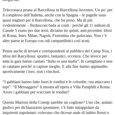
Telecronaca peana al Barcellona in Barcellona-Juventus. Un po’ per
il complesso dell’Italietta, anche con la Spagna – le pagelle sono
quasi migliori per il Barcellona, che ha perso. Ma di più
evidentemente – Berlusconi bada ai conti - perché gli 11 milioni di
Canale 5 erano per due terzi, diciamo tre quinti, anti-juventini: tifosi
di Roma, Inter, Milan, Napoli, Fiorentina che gufavano. Non c’è
altro paese in Europa con odi campanilistici così acuti.
Peana anche di inviati e corrispondenti al pubblico del Camp Nou, i
tifosi del Barcellona: sportivi, fantastici, eccetera. Che invece per
tutta la gara hanno cantato “Italia es una mafia”. In castigliano e non
in catalano perché si capisse meglio. E alla fine hanno applaudito
sportivamente i loro, non i vincitori.
“I gabbiani hanno fatto fuori le rondini e le colombe, ora attaccano i
topi”: “Il Messaggero” li mostra all’opera a Villa Pamphili a Roma.
Avere i gabbiani per scacciare le rondini?
Questo Marroni della Consip sarebbe un coglione? Uno che, andato
giulivo per dichiarazioni spontanee, s’è fatto intrappolare da
inquirenti napoletani: volevano che dicesse male di babbo Renzi e