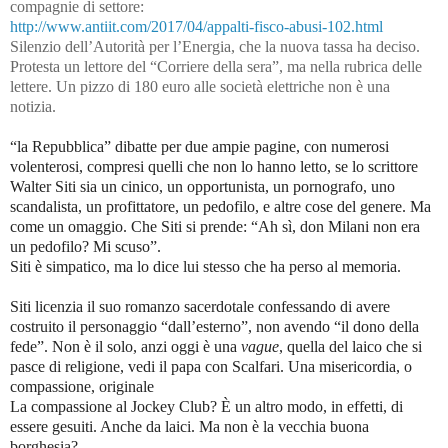
compagnie di settore:
http://www.antiit.com/2017/04/appalti-fisco-abusi-102.html
Silenzio dell’Autorità per l’Energia, che la nuova tassa ha deciso.
Protesta un lettore del “Corriere della sera”, ma nella rubrica delle
lettere. Un pizzo di 180 euro alle società elettriche non è una
notizia.
“la Repubblica” dibatte per due ampie pagine, con numerosi
volenterosi, compresi quelli che non lo hanno letto, se lo scrittore
Walter Siti sia un cinico, un opportunista, un pornografo, uno
scandalista, un profittatore, un pedofilo, e altre cose del genere. Ma
come un omaggio. Che Siti si prende: “Ah sì, don Milani non era
un pedofilo? Mi scuso”.
Siti è simpatico, ma lo dice lui stesso che ha perso al memoria.
Siti licenzia il suo romanzo sacerdotale confessando di avere
costruito il personaggio “dall’esterno”, non avendo “il dono della
fede”. Non è il solo, anzi oggi è una
vague
, quella del laico che si
pasce di religione, vedi il papa con Scalfari. Una misericordia, o
compassione, originale
La compassione al Jockey Club? È un altro modo, in effetti, di
essere gesuiti. Anche da laici. Ma non è la vecchia buona
borghesia?