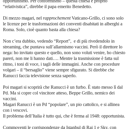
opportunismo. Per conformismo – questa chiesa è proprio
“relativistica”, direbbe il papa emerito Benedetto.
Di mezzo magari, nel
rapprochement
Vaticano-Grillo, ci sono solo
le licenze per le trasformazioni dei conventi disabitati in alberghi a
Roma. Solo, cioè quanto basta alla chiesa?
Non c’era dubbio, vedendo “Report”, e di più rivedendolo in
streaming, che puntava sull’allarmismo vaccini. Però il direttore lo
nega: ho invitato questo e quello, non sono voluti venire, ho chiesto
pareri, non me li hanno dati…. Mentre la trasmissione è fatta sul
ritmo, i toni di voce, i tagli delle immagini. Anche con procedure
volgari – il “bersaglio” viene sempre sfigurato. Si direbbe che
Ranucci faccia televisione senza saperlo.
Poi magari si scoprirà che Ranucci è un furbo. È stato messo lì dal
Pd. Ma si copre col vincitore atteso, Beppe Grillo, nemico dei
vaccini.
Magari Ranucci è un Pd “popolare”, un pio cattolico, e si allinea
con i vescovi.
Il problema dell’Italia è tutto qui, che è ferma al 1948: opportunista.
Commoventi le corrispondenze da Istanbul di Rai 1 e Sky, con