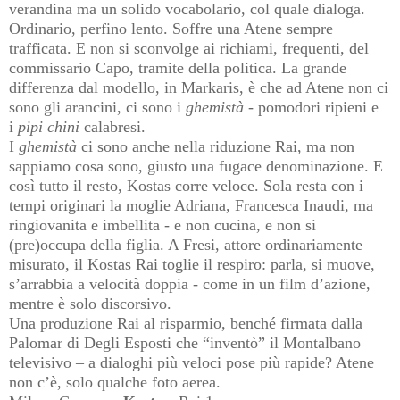
verandina ma un solido vocabolario, col quale dialoga.
Ordinario, perfino lento.
Soffre una Atene sempre
trafficata. E non si sconvolge ai richiami, frequenti, del
commissario Capo, tramite della politica. La grande
differenza dal modello, in Markaris, è che ad Atene non ci
sono gli arancini, ci sono i
ghemistà -
pomodori ripieni e
i
pipi chini
calabresi.
I
ghemistà
ci sono anche nella riduzione Rai, ma non
sappiamo cosa sono, giusto una fugace denominazione. E
così tutto il resto, Kostas corre veloce. Sola resta con i
tempi originari la moglie Adriana, Francesca Inaudi, ma
ringiovanita e imbellita - e non cucina, e non si
(pre)occupa della figlia. A Fresi, attore ordinariamente
misurato, il Kostas Rai toglie il respiro: parla, si muove,
s’arrabbia a velocità doppia - come in un film d’azione,
mentre è solo discorsivo.
Una produzione Rai al risparmio, benché firmata dalla
Palomar di Degli Esposti che “inventò” il Montalbano
televisivo – a dialoghi più veloci pose più rapide? Atene
non c’è, solo qualche foto aerea.