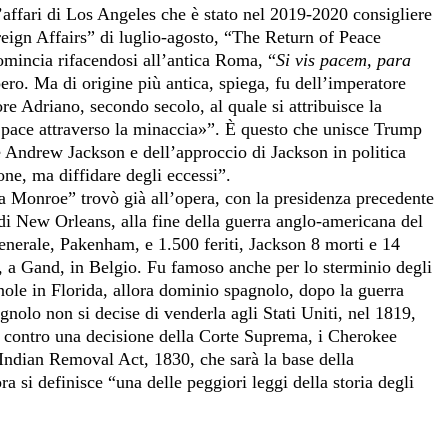
’affari di Los Angeles che è stato nel 2019-2020 consigliere
eign Affairs” di luglio-agosto, “The Return of Peace
omincia rifacendosi all’antica Roma, “
Si vis pacem, para
ero. Ma di origine più antica, spiega, fu dell’imperatore
re Adriano, secondo secolo, al quale si attribuisce la
a pace attraverso la minaccia»”. È questo che unisce Trump
 Andrew Jackson e dell’approccio di Jackson in politica
ione, ma diffidare degli eccessi”.
ina Monroe” trovò già all’opera, con la presidenza precedente
di New Orleans, alla fine della guerra anglo-americana del
enerale, Pakenham, e 1.500 feriti, Jackson 8 morti e 14
a, a Gand, in Belgio. Fu famoso anche per lo sterminio degli
nole in Florida, allora dominio spagnolo, dopo la guerra
gnolo non si decise di venderla agli Stati Uniti, nel 1819,
 contro una decisione della Corte Suprema, i Cherokee
 Indian Removal Act, 1830, che sarà la base della
ra si definisce “una delle peggiori leggi della storia degli