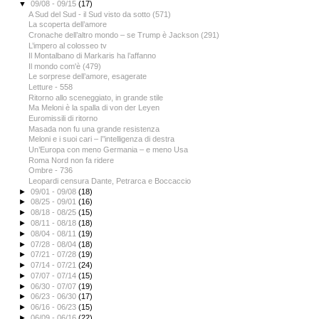
▼
09/08 - 09/15
(17)
A Sud del Sud - il Sud visto da sotto (571)
La scoperta dell’amore
Cronache dell’altro mondo – se Trump è Jackson (291)
L’impero al colosseo tv
Il Montalbano di Markaris ha l’affanno
Il mondo com'è (479)
Le sorprese dell’amore, esagerate
Letture - 558
Ritorno allo sceneggiato, in grande stile
Ma Meloni è la spalla di von der Leyen
Euromissili di ritorno
Masada non fu una grande resistenza
Meloni e i suoi cari – l’’intelligenza di destra
Un’Europa con meno Germania – e meno Usa
Roma Nord non fa ridere
Ombre - 736
Leopardi censura Dante, Petrarca e Boccaccio
►
09/01 - 09/08
(18)
►
08/25 - 09/01
(16)
►
08/18 - 08/25
(15)
►
08/11 - 08/18
(18)
►
08/04 - 08/11
(19)
►
07/28 - 08/04
(18)
►
07/21 - 07/28
(19)
►
07/14 - 07/21
(24)
►
07/07 - 07/14
(15)
►
06/30 - 07/07
(19)
►
06/23 - 06/30
(17)
►
06/16 - 06/23
(15)
►
06/09 - 06/16
(22)