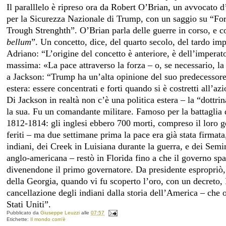
Il paralllelo è ripreso ora da Robert O’Brian, un avvocato d
per la Sicurezza Nazionale di Trump, con un saggio su “For
Trough Strenghth”. O’Brian parla delle guerre in corso, e c
bellum
”. Un concetto, dice, del quarto secolo, del tardo imp
Adriano: “L’origine del concetto è anteriore, è dell’imperato
massima: «La pace attraverso la forza – o, se necessario, l
a Jackson: “Trump ha un’alta opinione del suo predecessore
estera: essere concentrati e forti quando si è costretti all’az
Di Jackson in realtà non c’è una politica estera – la “dottr
la sua. Fu un comandante militare. Famoso per la battaglia 
1812-1814: gli inglesi ebbero 700 morti, compreso il loro g
feriti – ma due settimane prima la pace era già stata firmat
indiani, dei Creek in Luisiana durante la guerra, e dei Semi
anglo-americana – restò in Florida fino a che il governo spa
divenendone il primo governatore. Da presidente espropriò,
della Georgia, quando vi fu scoperto l’oro, con un decreto,
cancellazione degli indiani dalla storia dell’America – che o
Stati Uniti”.
Pubblicato da
Giuseppe Leuzzi
alle
07:57
Etichette:
Il mondo com'è