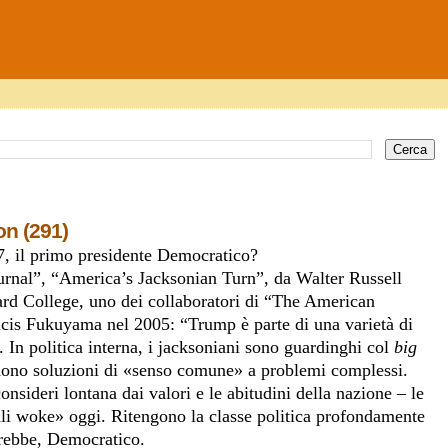
on (291)
, il primo presidente Democratico?
 Journal”, “America’s Jacksonian Turn”, da Walter Russell
Bard College, uno dei collaboratori di “The American
ancis Fukuyama nel 2005: “Trump è parte di una varietà di
 In politica interna, i jacksoniani sono guardinghi col
big
iedono soluzioni di «senso comune» a problemi complessi.
onsideri lontana dai valori e le abitudini della nazione – le
li woke» oggi. Ritengono la classe politica profondamente
irebbe, Democratico.