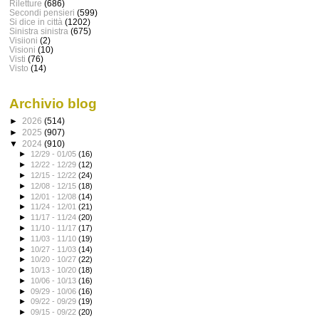
Riletture
(686)
Secondi pensieri
(599)
Si dice in città
(1202)
Sinistra sinistra
(675)
Visiioni
(2)
Visioni
(10)
Visti
(76)
Visto
(14)
Archivio blog
►
2026
(514)
►
2025
(907)
▼
2024
(910)
►
12/29 - 01/05
(16)
►
12/22 - 12/29
(12)
►
12/15 - 12/22
(24)
►
12/08 - 12/15
(18)
►
12/01 - 12/08
(14)
►
11/24 - 12/01
(21)
►
11/17 - 11/24
(20)
►
11/10 - 11/17
(17)
►
11/03 - 11/10
(19)
►
10/27 - 11/03
(14)
►
10/20 - 10/27
(22)
►
10/13 - 10/20
(18)
►
10/06 - 10/13
(16)
►
09/29 - 10/06
(16)
►
09/22 - 09/29
(19)
►
09/15 - 09/22
(20)