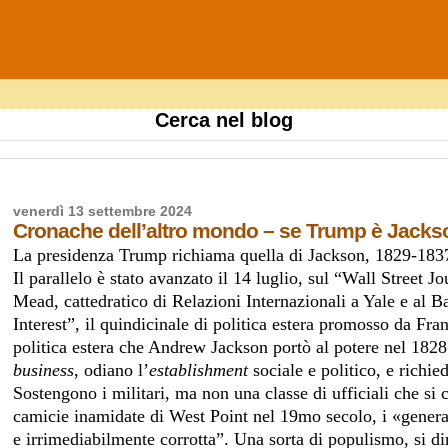
Cerca nel blog
venerdì 13 settembre 2024
Cronache dell’altro mondo – se Trump è Jacks
La presidenza Trump richiama quella di Jackson, 1829-1837
Il parallelo è stato avanzato il 14 luglio, sul “Wall Street
Mead, cattedratico di Relazioni Internazionali a Yale e al 
Interest”, il quindicinale di politica estera promosso da Fr
politica estera che Andrew Jackson portò al potere nel 1828.
business
, odiano l’
establishment
sociale e politico, e rich
Sostengono i militari, ma non una classe di ufficiali che si c
camicie inamidate di West Point nel 19mo secolo, i «genera
e irrimediabilmente corrotta”. Una sorta di populismo, si d