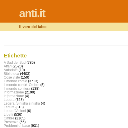
anti.it
Il vero del falso
Etichette
A Sud del Sud
(785)
Affari
(2520)
Autodafé
(19)
Biblioteca
(4403)
Cose viste
(150)
Il mondo com'è
(3713)
Il mondo com'è. Ombre
(5)
Il mondo com'era
(138)
Informazione
(2190)
Infprmazione
(4)
Lettera
(758)
Lettera. Sinistra sinistra
(4)
Letture
(813)
Letture\Visioni
(6)
Libelli
(536)
Ombre
(2165)
Presenze
(55)
Problemi di base
(931)