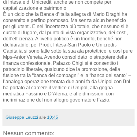
di Intesa e di Unicredit, anche se non compete per
capitalizzazione e patrimonio.
È un ciclo che la Banca d’Italia allegra di Mario Draghi ha
consentito e perfino promosso. Ma senza alcun beneficio
per gli utenti. E nell’incertezza più totale, che nessuno si è
curato di fugare, dal punto di vista organizzativo, dei costi,
dell’efficienza. A livello politico è un trionfo, benché non
dichiarabile, per Prodi: Intesa-San Paolo e Unicredit-
Capitalia si sono fatte sotto la sua ala protettrice, e così pure
Mps-AntonVeneta. Avendo consolidato lo strapotere della
finanza confessionale, Palazzo Chigi si è consentito il
patrocinio liberale, qualcuno dice la promozione, della
fusione tra la “banca dei compagni” e la “banca del santo” –
l’analoga operazione tentata due anni fa da Unipol con Bnl
ha portato al carcere il vertice di Unipol, alla gogna
mediatica Fassino e D’Alema, e alle dimissioni con
incriminazione del non allegro governatore Fazio.
Giuseppe Leuzzi
alle
10:45
Nessun commento: