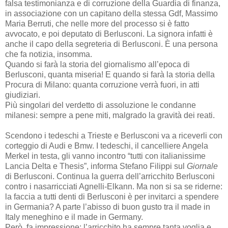
falsa testimonianza e di corruzione della Guardia di finanza,
in associazione con un capitano della stessa Gdf, Massimo
Maria Berruti, che nelle more del processo si è fatto
avvocato, e poi deputato di Berlusconi. La signora infatti è
anche il capo della segreteria di Berlusconi. È una persona
che fa notizia, insomma.
Quando si farà la storia del giornalismo all’epoca di
Berlusconi, quanta miseria! E quando si farà la storia della
Procura di Milano: quanta corruzione verrà fuori, in atti
giudiziari.
Più singolari del verdetto di assoluzione le condanne
milanesi: sempre a pene miti, malgrado la gravità dei reati.
Scendono i tedeschi a Trieste e Berlusconi va a riceverli con
corteggio di Audi e Bmw. I tedeschi, il cancelliere Angela
Merkel in testa, gli vanno incontro “tutti con italianissime
Lancia Delta e Thesis”, informa Stefano Filippi sul
Giornale
di Berlusconi. Continua la guerra dell’arricchito Berlusconi
contro i nasarricciati Agnelli-Elkann. Ma non si sa se riderne:
la faccia a tutti denti di Berlusconi è per invitarci a spendere
in Germania? A parte l’abisso di buon gusto tra il made in
Italy meneghino e il made in Germany.
Però, fa impressione: l’arricchito ha sempre tanta voglia e