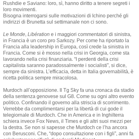
Rushdie e Saviano: loro, sì, hanno diritto a tenere segreti i
loro movimenti.
Bisogna interrogarsi sulle motivazioni di Ichino perché gli
indirizzi di Brunetta sul settimanale non ci sono.
Le
Monde
,
Libération
e i maggiori commentatori di sinistra,
in Francia è un coro pro Sarkozy. Per come ha riportato la
Francia alla leadership in Europa, così crede la sinistra in
Francia. Come si è mosso nella crisi in Georgia, come sta
lavorando nella crisi finanziaria. “I perdenti della crisi
capitalista saranno paradossalmente i socialisti”, si dice,
sempre da sinistra. L’efficacia, detta in Italia governabilità, è
ricetta politica sempre miracolosa.
Murdoch all’opposizione. Il Tg Sky fa una cronaca da stadio
della sentenza genovese sul G8. Come su ogni altro evento
politico. Confinando il governo alla striscia di scorrimento.
Verrebbe da complimentarsi per la libertà di cui gode il
telegiornale di Murdoch. Che in America e in Inghilterra
schiera invece Fox News, il Times e gli altri suoi mezzi per
la destra. Se non si sapesse che Murdoch ce l’ha ancora
con Berusconi. Che, “dopo consultazione con i figli”, anni fa