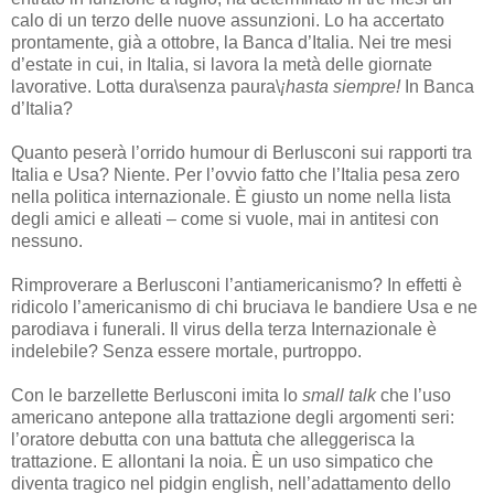
calo di un terzo delle nuove assunzioni. Lo ha accertato
prontamente, già a ottobre, la Banca d’Italia. Nei tre mesi
d’estate in cui, in Italia, si lavora la metà delle giornate
lavorative. Lotta dura\senza paura\
¡hasta siempre!
In Banca
d’Italia?
Quanto peserà l’orrido humour di Berlusconi sui rapporti tra
Italia e Usa? Niente. Per l’ovvio fatto che l’Italia pesa zero
nella politica internazionale. È giusto un nome nella lista
degli amici e alleati – come si vuole, mai in antitesi con
nessuno.
Rimproverare a Berlusconi l’antiamericanismo? In effetti è
ridicolo l’americanismo di chi bruciava le bandiere Usa e ne
parodiava i funerali. Il virus della terza Internazionale è
indelebile? Senza essere mortale, purtroppo.
Con le barzellette Berlusconi imita lo
small
talk
che l’uso
americano antepone alla trattazione degli argomenti seri:
l’oratore debutta con una battuta che alleggerisca la
trattazione. E allontani la noia. È un uso simpatico che
diventa tragico nel pidgin english, nell’adattamento dello