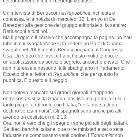
celebratamene rifiutò di cedergli Mediaset.
Un’intervista di Berlusconi a
Repubblica
, richiesta e
concessa, è la notizia di mercoledì 12. L’arrivo di De
Benedetti alla gestione del gruppo editoriale si fa sentire:
Berlusconi è tutti noi.
Ma il peggio è il corsivo che accompagna la pagina, un You
tube in cui svagatamene si fa vedere un Barack Obama
svagato nel 2006 mentre Berlusconi parla al Congresso
Usa. Un video che invece ha richiesto molto tempo, e
un’applicazione da servizio segreto, ancorché privato. Che
non interessa a nessuno, tutti sbadigliano in Parlamento.
Eccetto che ai lettori di
Repubblica
, che per questo lo
pubblica. E questo è il peggio.
Non poteva mancare sui grandi giornali il “rapporto”
dell’
Economist
sulla Spagna, positivo malgrado la crisi, e
tanto più per il raffronto con l’Italia, “nella morsa di un
declino senza rimorsi”. Gli spagnoli sono anche più alti,
avendo un cestista di m. 2,13.
Ora, non è vero che gli spagnoli sono più alti degli italiani.
Se dieci banche italiane, due o tre ministeri e sei o sette
industrie ne comprassero venti pagine, l’
Economist
non