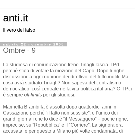
anti.it
Il vero del falso
sabato 22 novembre 2008
Ombre - 9
La studiosa di comunicazione Irene Tinagli lascia il Pd
perché stufa di votare la mozione del Capo. Dopo lunghe
discussioni, a ogni riunione dei direttivo, del tutto inutili. Ma
cosa avrà studiato Tinagli? Non sapeva del centralismo
democratico, così centrale nella vita politica italiana? O il Pci
è sempre
off-limits
per gli studiosi.
Marinella Brambilla è assolta dopo quattordici anni in
Cassazione perché “il fatto non sussiste”, e l’unico dei
grandi giornali che lo dice è “il Messaggero” – poche righe,
imprecise, su “Repubblica” e il “Corriere”. La signora era
accusata, e per questo a Milano più volte condannata, di