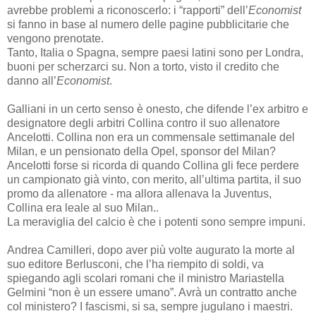
avrebbe problemi a riconoscerlo: i “rapporti” dell’
Economist
si fanno in base al numero delle pagine pubblicitarie che
vengono prenotate.
Tanto, Italia o Spagna, sempre paesi latini sono per Londra,
buoni per scherzarci su. Non a torto, visto il credito che
danno all’
Economist
.
Galliani in un certo senso è onesto, che difende l’ex arbitro e
designatore degli arbitri Collina contro il suo allenatore
Ancelotti. Collina non era un commensale settimanale del
Milan, e un pensionato della Opel, sponsor del Milan?
Ancelotti forse si ricorda di quando Collina gli fece perdere
un campionato già vinto, con merito, all’ultima partita, il suo
promo da allenatore - ma allora allenava la Juventus,
Collina era leale al suo Milan.
.
La meraviglia del calcio è che i potenti sono sempre impuni.
Andrea Camilleri, dopo aver più volte augurato la morte al
suo editore Berlusconi, che l’ha riempito di soldi, va
spiegando agli scolari romani che il ministro Mariastella
Gelmini “non è un essere umano”. Avrà un contratto anche
col ministero? I fascismi, si sa, sempre jugulano i maestri.