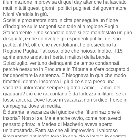
illuminazione improvvisa di quel day after che ha lasciato
muti in tutti questi giorni i politici pugliesi, dal governatore
Nichi Vendola in giù.
Scelsi è procuratore noto in città per seguire un filone
d’indagine sulle tangenti sanitarie alla regione Puglia.
Stancamente. Uno scandalo dove si era manifestato un giro
di squillo, e che coinvolge gli esponenti politici del suo
partito, il Pd, oltre che i vendoliani che presiedono la
Regione Puglia. Faticoso, oltre che noioso. Inoltre, il 15
aprile erano andati in liberta i mafiosi della banda
Strisciuglio, ventuno delinquenti da tempo condannati,
perché nessuno in Procura e in Tribunale s’era occupato di
far depositare la sentenza. E bisognava in qualche modo
rimetterli dentro. Insomma il giudice s’era preso una
vacanza, informano sempre i giornali amici – amici del
giaguaro? ciò che raccontano è da fortezza militare, se ci
fosse ancora. Dove fosse in vacanza non si dice. Forse in
campagna, dove si medita.
È durante la vacanza del giudice che l’illuminazione è
insorta? Non si sa. Ma è anche ovvio, come non averci
pensato prima: la Medea di Macherio aveva aperto
un’autostrada. Fatto sta che all’improvviso il valoroso
Procuratore antimafia torna in servizio e lavora in segreto.