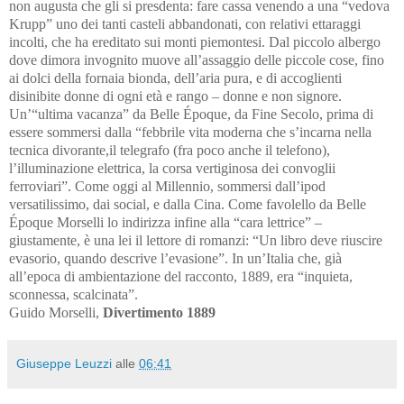
non augusta che gli si presdenta: fare cassa venendo a una “vedova
Krupp” uno dei tanti casteli abbandonati, con relativi ettaraggi
incolti, che ha ereditato sui monti piemontesi. Dal piccolo albergo
dove dimora invognito muove all’assaggio delle piccole cose, fino
ai dolci della fornaia bionda, dell’aria pura, e di accoglienti
disinibite donne di ogni età e rango – donne e non signore.
Un’“ultima vacanza” da Belle Époque, da Fine Secolo, prima di
essere sommersi dalla “febbrile vita moderna che s’incarna nella
tecnica divorante,il telegrafo (fra poco anche il telefono),
l’illuminazione elettrica, la corsa vertiginosa dei convoglii
ferroviari”. Come oggi al Millennio, sommersi dall’ipod
versatilissimo, dai social, e dalla Cina. Come favolello da Belle
Époque Morselli lo indirizza infine alla “cara lettrice” –
giustamente, è una lei il lettore di romanzi: “Un libro deve riuscire
evasorio, quando descrive l’evasione”. In un’Italia che, già
all’epoca di ambientazione del racconto, 1889, era “inquieta,
sconnessa, scalcinata”.
Guido Morselli,
Divertimento 1889
Giuseppe Leuzzi
alle
06:41