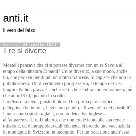
anti.it
Il vero del falso
venerdì 28 aprile 2017
Il re si diverte
Morselli pensava che ci si potesse divertire con un re Savoia al
tempo della dittatura Einaudi?
Un re divertito, a suo modo, anche
lui, che parlava per di più un ottimo francese.
Si capisce che non lo
pubblicassero. Un divertimento poi spassoso, al tempo dei visi
lunghi? Pallidi, gravi. È anche vero che sembra contemporaneo, più
che anni 1970, quando fu scritto.
Un
divertissement
, giusto il titolo. Una prima parte storico-
pettegola, che intitola, hegeliano pentito, “Il ventaglio dei possibili”.
Una seconda storico-gialla, con un detective inglese –
all’apparenza. Il re Umberto, che non crede tanto alla sua regale
missione, ed è intrappolato dall’etichetta, si prende una vacanziella
in montagna in Svizzera, in incognito. Per un’occasione anch’essa