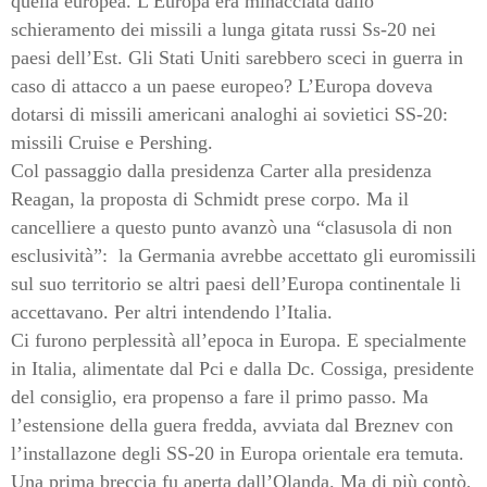
quella europea. L’Europa era minacciata dallo
schieramento dei missili a lunga gitata russi Ss-20 nei
paesi dell’Est. Gli Stati Uniti sarebbero sceci in guerra in
caso di attacco a un paese europeo? L’Europa doveva
dotarsi di missili americani analoghi ai sovietici SS-20:
missili Cruise e Pershing.
Col passaggio dalla presidenza Carter alla presidenza
Reagan, la proposta di Schmidt prese corpo. Ma il
cancelliere a questo punto avanzò una “clasusola di non
esclusività”:
la Germania avrebbe accettato gli euromissili
sul suo territorio se altri paesi dell’Europa continentale li
accettavano. Per altri intendendo l’Italia.
Ci furono perplessità all’epoca in Europa. E specialmente
in Italia, alimentate dal Pci e dalla Dc. Cossiga, presidente
del consiglio, era propenso a fare il primo passo. Ma
l’estensione della guera fredda, avviata dal Breznev con
l’installazone degli SS-20 in Europa orientale era temuta.
Una prima breccia fu aperta dall’Olanda. Ma di più contò,