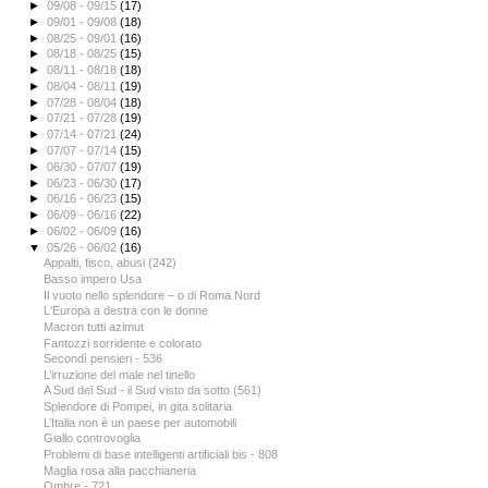
►
09/08 - 09/15
(17)
►
09/01 - 09/08
(18)
►
08/25 - 09/01
(16)
►
08/18 - 08/25
(15)
►
08/11 - 08/18
(18)
►
08/04 - 08/11
(19)
►
07/28 - 08/04
(18)
►
07/21 - 07/28
(19)
►
07/14 - 07/21
(24)
►
07/07 - 07/14
(15)
►
06/30 - 07/07
(19)
►
06/23 - 06/30
(17)
►
06/16 - 06/23
(15)
►
06/09 - 06/16
(22)
►
06/02 - 06/09
(16)
▼
05/26 - 06/02
(16)
Appalti, fisco, abusi (242)
Basso impero Usa
Il vuoto nello splendore – o di Roma Nord
L'Europa a destra con le donne
Macron tutti azimut
Fantozzi sorridente e colorato
Secondì pensieri - 536
L’irruzione del male nel tinello
A Sud del Sud - il Sud visto da sotto (561)
Splendore di Pompei, in gita solitaria
L’Italia non è un paese per automobili
Giallo controvoglia
Problemi di base intelligenti artificiali bis - 808
Maglia rosa alla pacchianeria
Ombre - 721