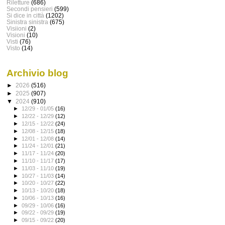
Riletture
(686)
Secondi pensieri
(599)
Si dice in città
(1202)
Sinistra sinistra
(675)
Visiioni
(2)
Visioni
(10)
Visti
(76)
Visto
(14)
Archivio blog
►
2026
(516)
►
2025
(907)
▼
2024
(910)
►
12/29 - 01/05
(16)
►
12/22 - 12/29
(12)
►
12/15 - 12/22
(24)
►
12/08 - 12/15
(18)
►
12/01 - 12/08
(14)
►
11/24 - 12/01
(21)
►
11/17 - 11/24
(20)
►
11/10 - 11/17
(17)
►
11/03 - 11/10
(19)
►
10/27 - 11/03
(14)
►
10/20 - 10/27
(22)
►
10/13 - 10/20
(18)
►
10/06 - 10/13
(16)
►
09/29 - 10/06
(16)
►
09/22 - 09/29
(19)
►
09/15 - 09/22
(20)