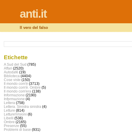
anti.it
Il vero del falso
Etichette
A Sud del Sud
(785)
Affari
(2520)
Autodafé
(19)
Biblioteca
(4404)
Cose viste
(150)
Il mondo com'è
(3713)
Il mondo com'è. Ombre
(5)
Il mondo com'era
(138)
Informazione
(2190)
Infprmazione
(4)
Lettera
(758)
Lettera. Sinistra sinistra
(4)
Letture
(814)
Letture\Visioni
(6)
Libelli
(536)
Ombre
(2165)
Presenze
(55)
Problemi di base
(931)