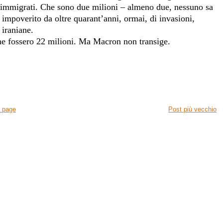
li immigrati. Che sono due milioni – almeno due, nessuno sa
impoverito da oltre quarant’anni, ormai, di invasioni,
 iraniane.
ne fossero 22 milioni. Ma Macron non transige.
 page
Post più vecchio