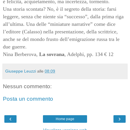
è felicità, acquietamento, ma incertezza, tormento.
Una storia scontata? No, è il segreto della storia: farsi
leggere, senza che niente sia “successo”, dalla prima riga
all’ultima. Una delle “miniature narrative” come dice
l’editore (Calasso) nella presentazione, della scrittrice,
anche se del mondo frusto dell’emigrazione russa tra le
due guerre.
Nina Berberova,
La sovrana
, Adelphi, pp. 134 € 12
Giuseppe Leuzzi
alle
08:09
Nessun commento:
Posta un commento
‹
›
Home page
Visualizza versione web