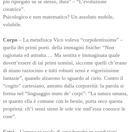
più ripiegato su se stesso, dura” – “L’evoluzione
creatrice”.
Psicologico e non matematico? Un assoluto mobile,
volubile.
Corpo
– La metafisica Vico voleva “corpolentissima” –
quella dei primi poeti. della immagini fisiche: “Non
ragionata ed astratta…. Ma sentita e immaginata quale
dovett’essere di tai primi uomini, siccome quelli ch’erano
di niuno raziocinio e tutti robusti sensi e vigorisissime
fantasie”, quando alzarono lo sguardo al cielo. Contro il
“cogito” cartesiano, astratto dalla corporeità: la parola si
forma nel “linguaggio muto de’ corpi”: “La natura umana,
in quanto ella è comune con le bestie, porta seco questa
proprietà: ch’i sensi sieno le sole vie ond’essa conosce le
cose”.
Crisi
– L’epoca si vuole di crisi benché in condizioni