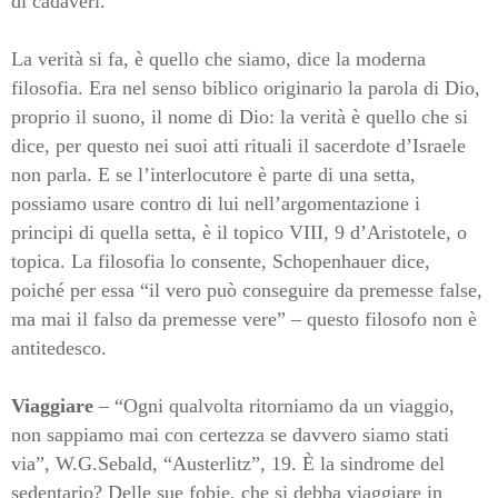
di cadaveri.
La verità si fa, è quello che siamo, dice la moderna
filosofia. Era nel senso biblico originario la parola di Dio,
proprio il suono, il nome di Dio: la verità è quello che si
dice, per questo nei suoi atti rituali il sacerdote d’Israele
non parla. E s
e l’interlocutore è parte di una setta,
possiamo usare contro di lui nell’argomentazione i
principi di quella setta, è il topico VIII, 9 d’Aristotele, o
topica. La filosofia lo consente, Schopenhauer dice,
poiché per essa “il vero può conseguire da premesse false,
ma mai il falso da premesse vere” – questo filosofo non è
antitedesco.
Viaggiare
– “Ogni qualvolta ritorniamo da un viaggio,
non sappiamo mai con certezza se davvero siamo stati
via”, W.G.Sebald, “Austerlitz”, 19. È la sindrome del
sedentario? Delle sue fobie, che si debba viaggiare in