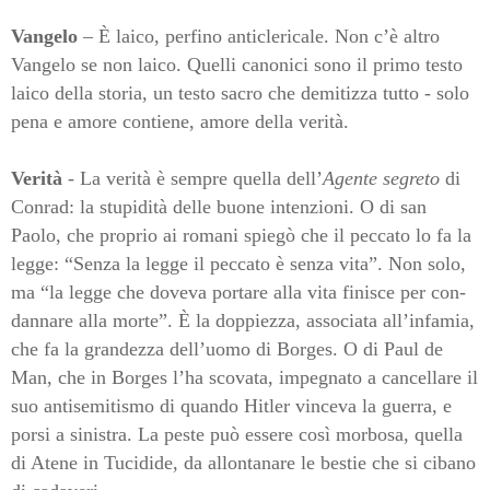
Vangelo
– È laico, perfino anticlericale. No
n c’è altro
Vangelo se non laico. Quelli canonici sono il primo testo
laico della storia, un testo sacro che demitizza tutto - solo
pena e amore contiene, amore della verità.
Verità
-
La verità è sempre quella dell’
Agente
segreto
di
Conrad: la stupidità delle buone intenzioni. O di san
Paolo, che proprio ai romani spiegò che il peccato lo fa la
legge: “Senza la legge il peccato è senza vita”. Non solo,
ma “la legge che doveva portare alla vita finisce per con-
dannare alla morte”.
È la doppiezza, associata all’infamia,
che fa la grandezza dell’uomo di Borges. O di Paul de
Man, che in Borges l’ha scovata, impegnato a cancellare il
suo antisemitismo di quando Hitler vinceva la guerra, e
porsi a sinistra. La peste può essere così morbosa, quella
di Atene in Tucidide, da allontanare le bestie che si cibano