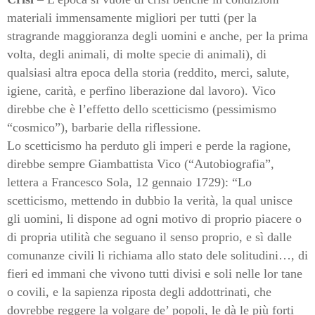
materiali immensamente migliori per tutti (per la
stragrande maggioranza degli uomini e anche, per la prima
volta, degli animali, di molte specie di animali), di
qualsiasi altra epoca della storia (reddito, merci, salute,
igiene, carità, e perfino liberazione dal lavoro). Vico
direbbe che è l’effetto dello scetticismo (pessimismo
“cosmico”), barbarie della riflessione.
Lo
scetticismo ha perduto gli imperi e perde la ragione,
direbbe sempre Giambattista Vico (“Autobiografia”,
lettera a Francesco Sola, 12 gennaio 1729): “Lo
scetticismo, mettendo in dubbio la verità, la qual unisce
gli uomini, li dispone ad ogni motivo di proprio piacere o
di propria utilità che seguano il senso proprio, e sì dalle
comunanze civili li richiama allo stato dele solitudini…, di
fieri ed immani che vivono tutti divisi e soli nelle lor tane
o covili, e la sapienza riposta degli addottrinati, che
dovrebbe reggere la volgare de’ popoli, le dà le più forti