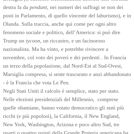
destra fa da
pendant
, nei numeri dei suffragi se non dei
posti in Parlamento, di quello vincente del laburismo), e in
Olanda. Sulla traccia, anche qui come per ogni altro
fenomeno sociale e politico, dell’America: si può dire
Trump un
tycoon,
un riccastro, e un facinoroso
nazionalista. Ma ha vinto, e potrebbe rivincere a
novembre, col voto dei poveri e dei perdenti . In Francia
un terzo della popolazione, dal Nord-Est al Sud-Ovest,
Marsiglia compresa, si sente trascurato e anzi abbandonato
- è la Francia che vota Le Pen.
Negli Stati Uniti il calcolo è semplice, stato per stato.
Nelle elezioni presidenziali del Millennio,
comprese
quelle obamiane, hanno votato democratico gli stati più
ricchi (e più popolosi), la California, il New England,
New York, Washington, Arizona e poco altro Sud, tre
quarti o quattro quinti della Grande Prateria americana ha