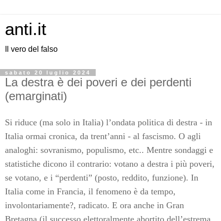
anti.it
Il vero del falso
sabato 20 luglio 2024
La destra è dei poveri e dei perdenti
(emarginati)
Si riduce (ma solo in Italia) l’ondata politica di destra - in
Italia ormai cronica, da trent’anni - al fascismo. O agli
analoghi: sovranismo, populismo, etc.. Mentre sondaggi e
statistiche dicono il contrario: votano a destra i più poveri,
se votano, e i “perdenti” (posto, reddito, funzione). In
Italia come in Francia, il fenomeno è da tempo,
involontariamente?, radicato. E ora anche in Gran
Bretagna (il successo elettoralmente abortito dell’estrema