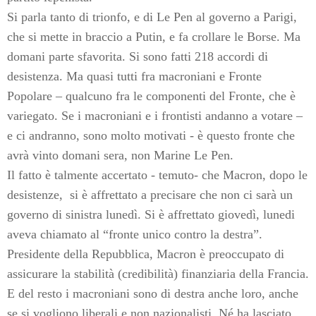
Si parla tanto di trionfo, e di Le Pen al governo a Parigi,
che si mette in braccio a Putin, e fa crollare le Borse. Ma
domani parte sfavorita. Si sono fatti 218 accordi di
desistenza. Ma quasi tutti fra macroniani e Fronte
Popolare – qualcuno fra le componenti del Fronte, che è
variegato. Se i macroniani e i frontisti andanno a votare –
e ci andranno, sono molto motivati - è questo fronte che
avrà vinto domani sera, non Marine Le Pen.
Il fatto è talmente accertato - temuto- che Macron, dopo le
desistenze,
si è affrettato a precisare che non ci sarà un
governo di sinistra lunedì. Si è affrettato giovedì, lunedi
aveva chiamato al “fronte unico contro la destra”.
Presidente della Repubblica, Macron è preoccupato di
assicurare la stabilità (credibilità) finanziaria della Francia.
E del resto i macroniani sono di destra anche loro, anche
se si vogliono liberali e non nazionalisti. Né ha lasciato