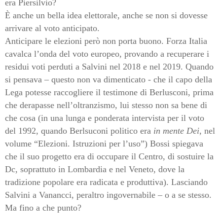
era Piersilvio?
È anche un bella idea elettorale, anche se non si dovesse
arrivare al voto anticipato.
Anticipare le elezioni però non porta buono. Forza Italia
cavalca l’onda del voto europeo, provando a recuperare i
residui voti perduti a Salvini nel 2018 e nel 2019. Quando
si pensava – questo non va dimenticato - che il capo della
Lega potesse raccogliere il testimone di Berlusconi, prima
che derapasse nell’oltranzismo, lui stesso non sa bene di
che cosa (in una lunga e ponderata intervista per il voto
del 1992, quando Berlsuconi politico era
in mente Dei
, nel
volume “Elezioni. Istruzioni per l’uso”) Bossi spiegava
che il suo progetto era di occupare il Centro, di sostuire la
Dc, soprattuto in Lombardia e nel Veneto, dove la
tradizione popolare era radicata e produttiva). Lasciando
Salvini a Vanancci, peraltro ingovernabile – o a se stesso.
Ma fino a che punto?