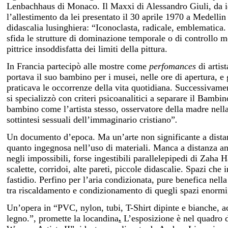
Lenbachhaus di Monaco. Il Maxxi di Alessandro Giuli, da ier
l’allestimento da lei presentato il 30 aprile 1970 a Medelli
didascalia lusinghiera: “Iconoclasta, radicale, emblematica.
sfida le strutture di dominazione temporale o di controllo m
pittrice insoddisfatta dei limiti della pittura.
In Francia partecipò alle mostre come
perfomances
di arti
portava il suo bambino per i musei, nelle ore di apertura, e 
praticava le occorrenze della vita quotidiana. Successivamen
si specializzò con criteri psicoanalitici a separare il Bamb
bambino come l’artista stesso, osservatore della madre nella
sottintesi sessuali dell’immaginario cristiano”
.
Un documento d’epoca. Ma un’arte non significante a distan
quanto ingegnosa nell’uso di materiali. Manca a distanza an
negli impossibili, forse ingestibili parallelepipedi di Zaha
scalette, corridoi, alte pareti, piccole didascalie. Spazi 
fastidio. Perfino per l’aria condizionata, pure benefica nell
tra riscaldamento e condizionamento di quegli spazi enormi, 
Un’opera in “PVC, nylon, tubi, T-Shirt dipinte e bianche, a
legno.”, promette la locandina
.
L’esposizione è nel quadro