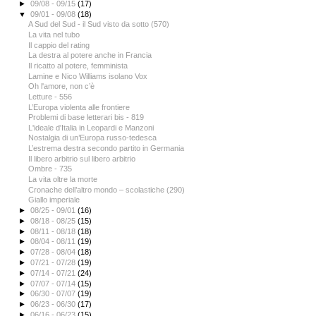
►
09/08 - 09/15
(17)
▼
09/01 - 09/08
(18)
A Sud del Sud - il Sud visto da sotto (570)
La vita nel tubo
Il cappio del rating
La destra al potere anche in Francia
Il ricatto al potere, femminista
Lamine e Nico Williams isolano Vox
Oh l'amore, non c’è
Letture - 556
L’Europa violenta alle frontiere
Problemi di base letterari bis - 819
L'ideale d'Italia in Leopardi e Manzoni
Nostalgia di un’Europa russo-tedesca
L’estrema destra secondo partito in Germania
Il libero arbitrio sul libero arbitrio
Ombre - 735
La vita oltre la morte
Cronache dell’altro mondo – scolastiche (290)
Giallo imperiale
►
08/25 - 09/01
(16)
►
08/18 - 08/25
(15)
►
08/11 - 08/18
(18)
►
08/04 - 08/11
(19)
►
07/28 - 08/04
(18)
►
07/21 - 07/28
(19)
►
07/14 - 07/21
(24)
►
07/07 - 07/14
(15)
►
06/30 - 07/07
(19)
►
06/23 - 06/30
(17)
►
06/16 - 06/23
(15)