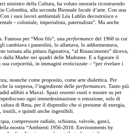
i ministro della Cultura, ha voluto onorarla ricostruendo
n in Colombia, alla seconda Biennale locale d’arte. Con una
 Con i suoi lavori ambientali Léa Lublin decostruisce e
entale - coloniale, imperialista, paternalista”. Ma anche
sta. Famosa per “Mon fils”, una
performance
del 1968 in cui
gli cambiava i pannolini, lo allattava, lo addormentava,
te tornata alla pittura figurativa, “al Rinascimento” diceva,
ino dalla Madre nei quadri delle Madonne. E a figurare il
 sua corporeità, in immagini eroticizzate – “per rivelare i
za, neanche come proposito, come arte dialettica. Per
che la sorpresa, l’ingrediente delle
performances
. Tanto più
 Hadid adibiti a Maxxi. Spazi enormi vuoti e mostre su per
che impediscono ogni immedesimazione o emozione, solo di
a calura di Rma, per il dispendio che si presume di energia,
inutili, e quindi anche ingestibili.
cqua, compressore radiale, schiuma, valvole, ganci,
 della mostra “Ambienti 1956-2010. Environments by