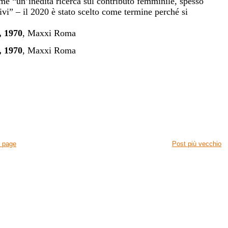
me “un’inedita ricerca sul contributo femminile, spesso
ivi” – il 2020 è stato scelto come termine perché si
, 1970
, Maxxi Roma
, 1970
, Maxxi Roma
 page
Post più vecchio