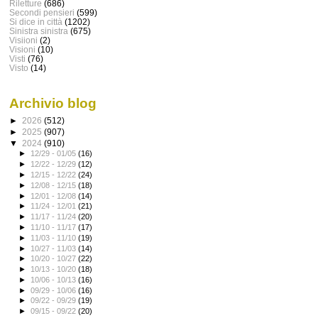
Riletture
(686)
Secondi pensieri
(599)
Si dice in città
(1202)
Sinistra sinistra
(675)
Visiioni
(2)
Visioni
(10)
Visti
(76)
Visto
(14)
Archivio blog
►
2026
(512)
►
2025
(907)
▼
2024
(910)
►
12/29 - 01/05
(16)
►
12/22 - 12/29
(12)
►
12/15 - 12/22
(24)
►
12/08 - 12/15
(18)
►
12/01 - 12/08
(14)
►
11/24 - 12/01
(21)
►
11/17 - 11/24
(20)
►
11/10 - 11/17
(17)
►
11/03 - 11/10
(19)
►
10/27 - 11/03
(14)
►
10/20 - 10/27
(22)
►
10/13 - 10/20
(18)
►
10/06 - 10/13
(16)
►
09/29 - 10/06
(16)
►
09/22 - 09/29
(19)
►
09/15 - 09/22
(20)