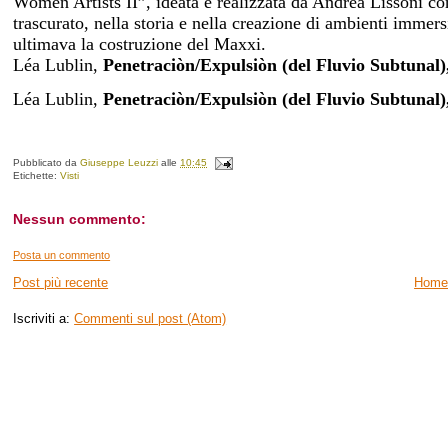
Women Artists II”, ideata e realizzata da Andrea Lissoni co
trascurato, nella storia e nella creazione di ambienti immers
ultimava la costruzione del Maxxi.
Léa Lublin,
Penetraciòn/Expulsiòn (del Fluvio Subtunal)
Léa Lublin,
Penetraciòn/Expulsiòn (del Fluvio Subtunal)
Pubblicato da
Giuseppe Leuzzi
alle
10:45
Etichette:
Visti
Nessun commento:
Posta un commento
Post più recente
Home
Iscriviti a:
Commenti sul post (Atom)