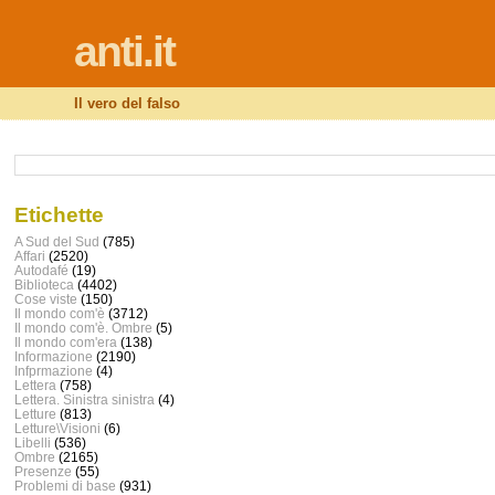
anti.it
Il vero del falso
Etichette
A Sud del Sud
(785)
Affari
(2520)
Autodafé
(19)
Biblioteca
(4402)
Cose viste
(150)
Il mondo com'è
(3712)
Il mondo com'è. Ombre
(5)
Il mondo com'era
(138)
Informazione
(2190)
Infprmazione
(4)
Lettera
(758)
Lettera. Sinistra sinistra
(4)
Letture
(813)
Letture\Visioni
(6)
Libelli
(536)
Ombre
(2165)
Presenze
(55)
Problemi di base
(931)