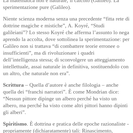
La matematica non è naturale, il calcolo (Galileo). La
sperimentazione pure (Galileo).
Niente scienza moderna senza una precedente “fitta rete di
dottrine magiche e mistiche”, A. Koyré, “Studi
galileiani”? Lo stesso Koyré che afferma l’assunto lo nega
aprendo la accolta, dove sottolinea la sperimentazione: per
Galileo non si trattava “di combattere teorie erronee o
insufficienti”, ma di rivoluzionare i quadri
dell’intelligenza stessa; di sconvolgere un atteggiamento
intellettuale, assai naturale in definitiva, sostituendolo con
un altro, che naturale non era”.
Scrittura
– Quella d’autore è
anche filologia – anche
quella dei “franchi narratori”. È come Mondrian dice:
“Nessun pittore dipinge un albero perché ha visto un
albero, ma perché ha visto come altri pittori hanno dipinti
gli alberi”.
Spiritismo
. È dottrina e pratica delle epoche razionaliste -
propriamente (dichiaratamente) tali: Rinascimento,