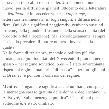
attraverso i tascabili e best-seller. Un fenomeno non
nuovo, per la diffusione già nell’Ottocento della letteratura
da
feuilleton
, e in precedenza per il
colportage
, la
letteratura frammentata, in fogli singoli, e diffusa nelle
fiere. Qui i due significati peggiorativi venivano sussunti
insieme, della grande diffusione e della scarsa qualità (del
prodotto o della ricezione). Ma, sociologicamente, sempre
lasciando prevalere il fattore numero, invece che la
qualità.
Nelle forme di resistenza, mentale o politica più che
armata, ai regimi totalitari del Novecento il gran numero
spesso – nel regime sovietico, p.es. – è stato soverchiante
rispetto al regime totalitario “di massa” – per tutti gli anni
di Breznev, e poi con il collasso del regime.
Mentire -
“Ingannare significa anche umiliare, ciò spiega
la menzogna spesso gratuita delle donne e degli schiavi” –
A. Koyrè, “Sulla menzogna politica”. Cioè, di chi per
abitudine è, è stato, umiliato.