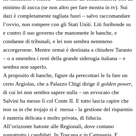
minimo di zucca (se non altro per fare mostra in tv). Sui
dazi è completamente tagliata fuori – salvo raccomandare
l’ovvio, non rompere con gli Stati Uniti. Liti furibonde su
e contro il suo governo che manomette le banche, e
condanne di tribunali, e lei non sembra nemmeno
accorgersene. Mentre ormai è destinata a chiudere Taranto
– o a smembra i resti della grande siderugia italiana – e
sembra non saperlo.
A proposito di banche, figure da perecottari le fa fare un
certo Argiolas, che a Palazzo Chigi dirige il
golden power
,
di cui lei non sembra sapere nulla – un avvocato che
Salvini ha messo lì col Conte II. E tutto lascia capire che
non sa in che trojajo si è messa - la gestione del risparmio
è materia delicata e molto privata, di fiducia.
All’orizzonte batoste alle Regionali, dove contano
soprattutto i candidati. In Toscana e in Campania. E