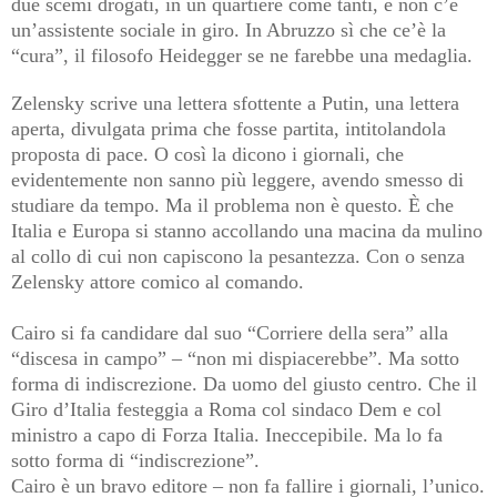
due scemi drogati, in un quartiere come tanti, e non c’è
un’assistente sociale in giro. In Abruzzo sì che ce’è la
“cura”, il filosofo Heidegger se ne farebbe una medaglia.
Zelensky scrive una lettera sfottente a Putin, una lettera
aperta, divulgata prima che fosse partita, intitolandola
proposta di pace. O così la dicono i giornali, che
evidentemente non sanno più leggere, avendo smesso di
studiare da tempo. Ma il problema non è questo. È che
Italia e Europa si stanno accollando una macina da mulino
al collo di cui non capiscono la pesantezza. Con o senza
Zelensky attore comico al comando.
Cairo si fa candidare dal suo “Corriere della sera” alla
“discesa in campo” – “non mi dispiacerebbe”. Ma sotto
forma di indiscrezione. Da uomo del giusto centro. Che il
Giro d’Italia festeggia a Roma col sindaco Dem e col
ministro a capo di Forza Italia. Ineccepibile. Ma lo fa
sotto forma di “indiscrezione”.
Cairo è un bravo editore – non fa fallire i giornali, l’unico.