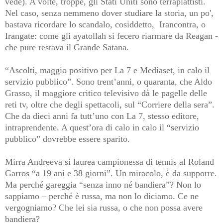
vede). A volte, troppe, gli Stati Uniti sono terrapiattisti.
Nel caso, senza nemmeno dover studiare la storia, un po',
bastava ricordare lo scandalo, cosiddetto, Irancontra, o
Irangate: come gli ayatollah si fecero riarmare da Reagan -
che pure restava il Grande Satana.
“Ascolti, maggio positivo per La 7 e Mediaset, in calo il
servizio pubblico”. Sono trent’anni, o quaranta, che Aldo
Grasso, il maggiore critico televisivo dà le pagelle delle
reti tv, oltre che degli spettacoli, sul “Corriere della sera”.
Che da dieci anni fa tutt’uno con La 7, stesso editore,
intraprenden
te. A quest’ora di calo in calo il “servizio
pubblico” dovrebbe essere sparito.
Mirra Andreeva si laurea campionessa di tennis al Roland
Garros “a 19 ani e 38 giorni”. Un miracolo, è da supporre.
Ma perché gareggia “senza inno né bandiera”? Non lo
sappiamo – perché è russa, ma non lo diciamo. Ce ne
vergogniamo? Che lei sia russa, o che non possa avere
bandiera?