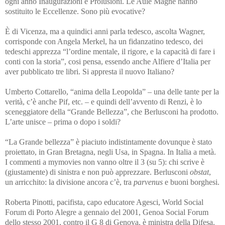
ogni anno Inaugurazioni e Prolusioni. Le Aule Magne hanno
sostituito le Eccellenze. Sono più evocative?
È di Vicenza, ma a quindici anni parla tedesco, ascolta Wagner,
corrisponde con Angela Merkel, ha un fidanzatino tedesco, dei
tedeschi apprezza “l’ordine mentale, il rigore, e la capacità di fare i
conti con la storia”, cosi pensa, essendo anche Alfiere d’Italia per
aver pubblicato tre libri. Si appresta il nuovo Italiano?
Umberto Cottarello, “anima della Leopolda” – una delle tante per la
verità, c’è anche Pif, etc. – e quindi dell’avvento di Renzi, è lo
sceneggiatore della “Grande Bellezza”, che Berlusconi ha prodotto.
L’arte unisce – prima o dopo i soldi?
“La Grande bellezza” è piaciuto indistintamente dovunque è stato
proiettato, in Gran Bretagna, negli Usa, in Spagna. In Italia a metà.
I commenti a mymovies non vanno oltre il 3 (su 5): chi scrive è
(giustamente) di sinistra e non può apprezzare. Berlusconi
obstat
,
un arricchito: la divisione ancora c’è, tra
parvenus
e buoni borghesi.
Roberta Pinotti, pacifista, capo educatore Agesci, World Social
Forum di Porto Alegre a gennaio del 2001, Genoa Social Forum
dello stesso 2001, contro il G 8 di Genova, è ministra della Difesa.