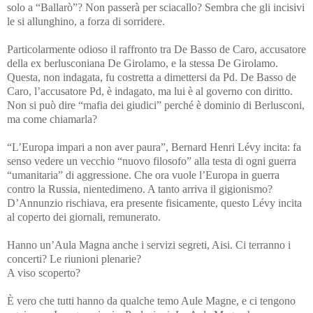
solo a “Ballarò”? Non passerà per sciacallo? Sembra che gli incisivi
le si allunghino, a forza di sorridere.
Particolarmente odioso il raffronto tra De Basso de Caro, accusatore
della ex berlusconiana De Girolamo, e la stessa De Girolamo.
Questa, non indagata, fu costretta a dimettersi da Pd. De Basso de
Caro, l’accusatore Pd, è indagato, ma lui è al governo con diritto.
Non si può dire “mafia dei giudici” perché è dominio di Berlusconi,
ma come chiamarla?
“L’Europa impari a non aver paura”, Bernard Henri Lévy incita: fa
senso vedere un vecchio “nuovo filosofo” alla testa di ogni guerra
“umanitaria” di aggressione. Che ora vuole l’Europa in guerra
contro la Russia, nientedimeno. A tanto arriva il gigionismo?
D’Annunzio rischiava, era presente fisicamente, questo Lévy incita
al coperto dei giornali, remunerato.
Hanno un’Aula Magna anche i servizi segreti, Aisi. Ci terranno i
concerti? Le riunioni plenarie?
A viso scoperto?
È vero che tutti hanno da qualche temo Aule Magne, e ci tengono