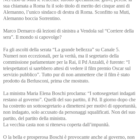
sua chiamata a Roma fu il solo titolo di merito dei cinque anni di
Alemanno, l’unico sindaco di destra di Roma. Sconfitto su Muti,
Alemanno boccia Sorrentino.
Marco Demarco dà lezioni di sinistra a Vendola sul “Corriere della
sera”. Il mondo si capovolge?
Fa gli ascolti della serata “La grande bellezza” su Canale 5.
Numeri non eccezionali, per la verità, ma il segretario della
commissione parlamentare per la Rai, il Pd Anzaldi, è furente: “I
telespettatori si sarebbero attesi di vedere il film premio Oscar sul
servizio pubblico”. Tutto pur di non ammettere che il film è stato
prodotto da Berlusconi, prima che mostrato.
La ministra Maria Elena Boschi proclama: “I sottosegretari indagati
restano al governo”. Quelli del suo partito, il Pd. Il giorno dopo che
ha costretto un sottosegretario a dimettersi per motivi di opportunità,
non indagato, solo accusato da personaggi squalificati. Non del suo
partito, del partito della ministra.
La vecchia casta non si riteneva coperta dall’impunità.
O la bella e prosperosa Boschi è provocante anche al governo, non