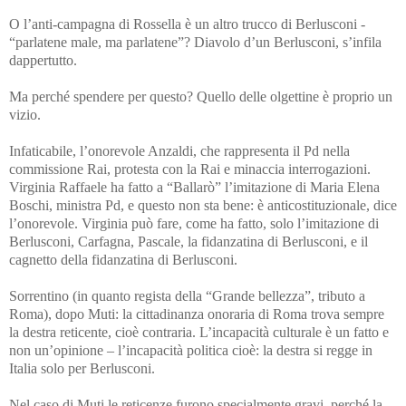
O l’anti-campagna di Rossella è un altro trucco di Berlusconi -
“parlatene male, ma parlatene”? Diavolo d’un Berlusconi, s’infila
dappertutto.
Ma perché spendere per questo? Quello delle olgettine è proprio un
vizio.
Infaticabile, l’onorevole Anzaldi, che rappresenta il Pd nella
commissione Rai, protesta con la Rai e minaccia interrogazioni.
Virginia Raffaele ha fatto a “Ballarò” l’imitazione di Maria Elena
Boschi, ministra Pd, e questo non sta bene: è anticostituzionale, dice
l’onorevole. Virginia può fare, come ha fatto, solo l’imitazione di
Berlusconi, Carfagna, Pascale, la fidanzatina di Berlusconi, e il
cagnetto della fidanzatina di Berlusconi.
Sorrentino (in quanto regista della “Grande bellezza”, tributo a
Roma), dopo Muti: la cittadinanza onoraria di Roma trova sempre
la destra reticente, cioè contraria. L’incapacità culturale è un fatto e
non un’opinione – l’incapacità politica cioè: la destra si regge in
Italia solo per Berlusconi.
Nel caso di Muti le reticenze furono specialmente gravi, perché la