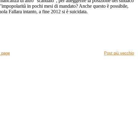
 mancanza di altro “scandalo”, per alleggerire la posizione del sindaco
ll’impopolarità in pochi mesi di mandato? Anche questo è possibile,
ola Fallara intanto, a fine 2012 si è suicidata.
 page
Post più vecchio