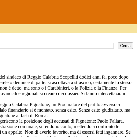
e del sindaco di Reggio Calabria Scopelliti dodici anni fa, poco dopo
erele o denunce di parte: si ascoltava a strascico, certamente lo stesso
 non è detto, ma sono o i Carabinieri, o la Polizia o la Finanza. Per
vinciali e regionali si creano dei dossier. Si fanno intercettazioni
Reggio Calabria Pignatone, un Procuratore del partito avverso a
dalo finanziario si è montato, senza esito. Senza esito giudiziario, ma
ignatone ai fasti di Roma.
geriscono la posizione degli accusati di Pignatone: Paolo Fallara,
nistrazione comunale, si rendono conto, mettendo a confronto le
 un appalto. Non di averlo favorito, ma di essersi fatti ingannare. Se