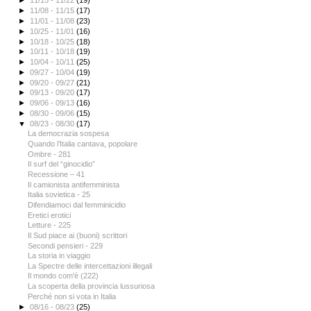
►
11/15 - 11/22
(19)
►
11/08 - 11/15
(17)
►
11/01 - 11/08
(23)
►
10/25 - 11/01
(16)
►
10/18 - 10/25
(18)
►
10/11 - 10/18
(19)
►
10/04 - 10/11
(25)
►
09/27 - 10/04
(19)
►
09/20 - 09/27
(21)
►
09/13 - 09/20
(17)
►
09/06 - 09/13
(16)
►
08/30 - 09/06
(15)
▼
08/23 - 08/30
(17)
La democrazia sospesa
Quando l’Italia cantava, popolare
Ombre - 281
Il surf del “ginocidio”
Recessione – 41
Il camionista antifemminista
Italia sovietica - 25
Difendiamoci dal femminicidio
Eretici erotici
Letture - 225
Il Sud piace ai (buoni) scrittori
Secondi pensieri - 229
La storia in viaggio
La Spectre delle intercettazioni illegali
Il mondo com'è (222)
La scoperta della provincia lussuriosa
Perché non si vota in Italia
►
08/16 - 08/23
(25)