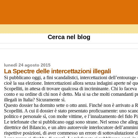
Cerca nel blog
lunedì 24 agosto 2015
La Spectre delle intercettazioni illegali
Si pubblicano oggi, a fini scandalistici, intercettazioni dell’entourag
cioè la sua elezione. Intercettazioni allora senza indagini aperte né qu
Scopelliti, in attesa di trovare qualcosa di incriminante. Chi lo faceva
conto e su ordine di chi non è detto. Ma si sa che molti comandanti pro
illegali in Italia? Sicuramente sì.
Questo dossier ha dormito sette o otto anni. Finché non è arrivato a 
Scopelliti. A cui il dossier è stato presentato proficuamente: uno scan
politico e personale sì, con molte vittime, e l’innalzamento del fido P
Le telefonate che si pubblicano oggi sono strane. Nel senso che alleg
direttrice del Bilancio, e un altro autorevole interlocutore dell’ammi
rispettive posizioni, di aver commesso un errore di sottovalutazione di