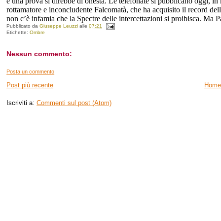
è una prova si direbbe di onestà. Le telefonate si pubblicano oggi, in
rottamatore e inconcludente Falcomatà, che ha acquisito il record de
non c’è infamia che la Spectre delle intercettazioni si proibisca. Ma Pa
Pubblicato da
Giuseppe Leuzzi
alle
07:21
Etichette:
Ombre
Nessun commento:
Posta un commento
Post più recente
Home
Iscriviti a:
Commenti sul post (Atom)