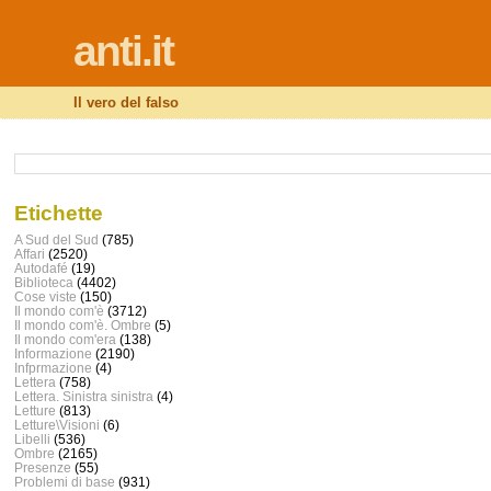
anti.it
Il vero del falso
Etichette
A Sud del Sud
(785)
Affari
(2520)
Autodafé
(19)
Biblioteca
(4402)
Cose viste
(150)
Il mondo com'è
(3712)
Il mondo com'è. Ombre
(5)
Il mondo com'era
(138)
Informazione
(2190)
Infprmazione
(4)
Lettera
(758)
Lettera. Sinistra sinistra
(4)
Letture
(813)
Letture\Visioni
(6)
Libelli
(536)
Ombre
(2165)
Presenze
(55)
Problemi di base
(931)