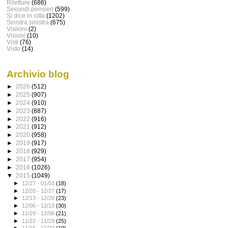
Riletture
(686)
Secondi pensieri
(599)
Si dice in città
(1202)
Sinistra sinistra
(675)
Visiioni
(2)
Visioni
(10)
Visti
(76)
Visto
(14)
Archivio blog
►
2026
(512)
►
2025
(907)
►
2024
(910)
►
2023
(887)
►
2022
(916)
►
2021
(912)
►
2020
(958)
►
2019
(917)
►
2018
(929)
►
2017
(954)
►
2016
(1026)
▼
2015
(1049)
►
12/27 - 01/03
(18)
►
12/20 - 12/27
(17)
►
12/13 - 12/20
(23)
►
12/06 - 12/13
(30)
►
11/29 - 12/06
(21)
►
11/22 - 11/29
(25)