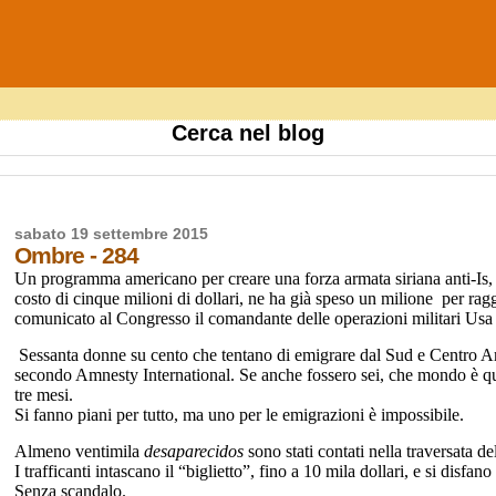
Cerca nel blog
sabato 19 settembre 2015
Ombre - 284
Un programma americano per creare una forza armata siriana anti-Is, ri
costo di cinque milioni di dollari, ne ha già speso un milione per ra
comunicato al Congresso il comandante delle operazioni militari Usa 
Sessanta donne su cento che tentano di emigrare dal Sud e Centro Am
secondo Amnesty International. Se anche fossero sei, che mondo è 
tre mesi.
Si fanno piani per tutto, ma uno per le emigrazioni è impossibile.
Almeno ventimila
desaparecidos
sono stati contati nella traversata 
I trafficanti intascano il “biglietto”, fino a 10 mila dollari, e si disfa
Senza scandalo.