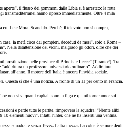
 aperte”, il flusso dei gommoni dalla Libia si è arrestato: la rotta
iaggi transmediterranei hanno ripreso immediatamente. Oltre 4 mila
a era Lele Mora. Scandalo. Perché, il televoto non si compra,
 in casa, la metà circa dai pompieri, deceduti da mesi”, solo a Roma –
a”. Nella disattenzione dei vicini, malgrado gli odori, oltre che dei
uore.
nti prostituzione nelle province di Brindisi e Lecce” (Taranto?). Tra i
“addirittura un professore universitario ordinario”. Addirittura.
agari all’anno. Il motore dell’Italia è ancora l’invidia sociale.
ri. Questa sì che è una notizia. A fronte di un 11 per cento in Francia.
 Cioè non si sa quanti capitali sono in fuga e quanti torneranno: sui
essioni e perde tutte le partite, rimprovera la squadra: “Niente alibi
-10 elementi nuovi”. Infatti l’Inter, che ne ha inseriti una ventina,
 mezza squadra, e senza Tevez, l’altra mezza. La colpa è sempre degli