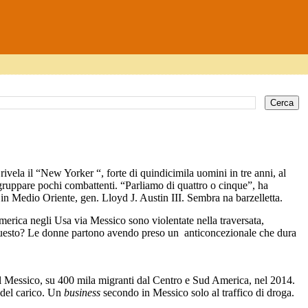
vela il “New Yorker “, forte di quindicimila uomini in tre anni, al
ggruppare pochi combattenti. “Parliamo di quattro o cinque”, ha
in Medio Oriente, gen. Lloyd J. Austin III. Sembra na barzelletta.
erica negli Usa via Messico sono violentate nella traversata,
questo? Le donne partono avendo preso un anticoncezionale che dura
del Messico, su 400 mila migranti dal Centro e Sud America, nel 2014.
no del carico. Un
business
secondo in Messico solo al traffico di droga.