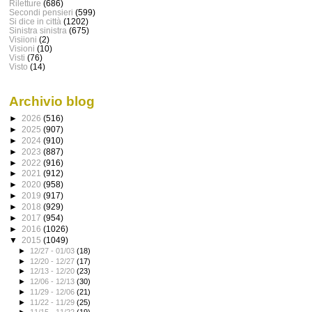
Riletture
(686)
Secondi pensieri
(599)
Si dice in città
(1202)
Sinistra sinistra
(675)
Visiioni
(2)
Visioni
(10)
Visti
(76)
Visto
(14)
Archivio blog
►
2026
(516)
►
2025
(907)
►
2024
(910)
►
2023
(887)
►
2022
(916)
►
2021
(912)
►
2020
(958)
►
2019
(917)
►
2018
(929)
►
2017
(954)
►
2016
(1026)
▼
2015
(1049)
►
12/27 - 01/03
(18)
►
12/20 - 12/27
(17)
►
12/13 - 12/20
(23)
►
12/06 - 12/13
(30)
►
11/29 - 12/06
(21)
►
11/22 - 11/29
(25)