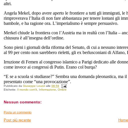
altri.
Angela Mekel, dopo avere aperto le frontiere a tutti gli immigrati, l
rimproverava l’Italia di non fare abbastanza per tenere lontani gli im
bambole, e ha ragione ora. L’imperialismo è sempre persuasivo.
Merkel chiude la frontiera con l’Austria ma in realtà con l’Italia – an
chiusura è all’insegna dell’ordine.
Sono pieni i giornali della riforma del Senato, di cui a nessuno inter
al 99 per cento non sarebbero rieletti, gli ex berlusconiani di Alfano, F
Irruzione di Femen al congresso islamico a Parigi dedicato alle donne, 
come invece ai congressi di Putin. Erano col burqa?
“E se a scuola si studiasse?” Sembra una domanda pleonastica, ma il 
presentato come “una provocazione”.
Pubblicato da
Giuseppe Leuzzi
alle
08:59
Etichette:
Il mondo com'è
,
Informazione
,
Ombre
Nessun commento:
Posta un commento
Post più recente
Home