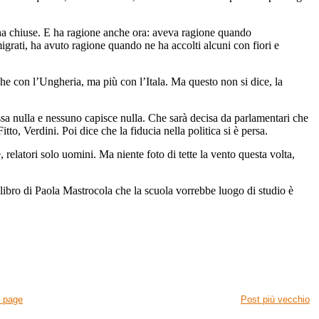
e ha chiuse. E ha ragione anche ora: aveva ragione quando
migrati, ha avuto ragione quando ne ha accolti alcuni con fiori e
che con l’Ungheria, ma più con l’Itala. Ma questo non si dice, la
essa nulla e nessuno capisce nulla. Che sarà decisa da parlamentari che
itto, Verdini. Poi dice che la fiducia nella politica si è persa.
relatori solo uomini. Ma niente foto di tette la vento questa volta,
libro di Paola Mastrocola che la scuola vorrebbe luogo di studio è
 page
Post più vecchio