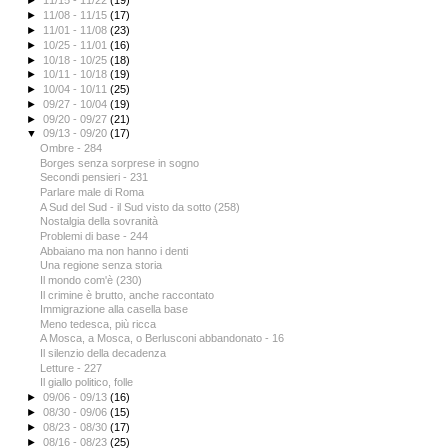
►
11/15 - 11/22
(19)
►
11/08 - 11/15
(17)
►
11/01 - 11/08
(23)
►
10/25 - 11/01
(16)
►
10/18 - 10/25
(18)
►
10/11 - 10/18
(19)
►
10/04 - 10/11
(25)
►
09/27 - 10/04
(19)
►
09/20 - 09/27
(21)
▼
09/13 - 09/20
(17)
Ombre - 284
Borges senza sorprese in sogno
Secondi pensieri - 231
Parlare male di Roma
A Sud del Sud - il Sud visto da sotto (258)
Nostalgia della sovranità
Problemi di base - 244
Abbaiano ma non hanno i denti
Una regione senza storia
Il mondo com'è (230)
Il crimine è brutto, anche raccontato
Immigrazione alla casella base
Meno tedesca, più ricca
A Mosca, a Mosca, o Berlusconi abbandonato - 16
Il silenzio della decadenza
Letture - 227
Il giallo politico, folle
►
09/06 - 09/13
(16)
►
08/30 - 09/06
(15)
►
08/23 - 08/30
(17)
►
08/16 - 08/23
(25)