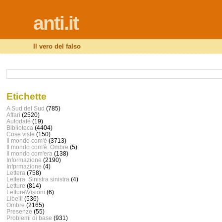
anti.it
Il vero del falso
Etichette
A Sud del Sud
(785)
Affari
(2520)
Autodafé
(19)
Biblioteca
(4404)
Cose viste
(150)
Il mondo com'è
(3713)
Il mondo com'è. Ombre
(5)
Il mondo com'era
(138)
Informazione
(2190)
Infprmazione
(4)
Lettera
(758)
Lettera. Sinistra sinistra
(4)
Letture
(814)
Letture\Visioni
(6)
Libelli
(536)
Ombre
(2165)
Presenze
(55)
Problemi di base
(931)