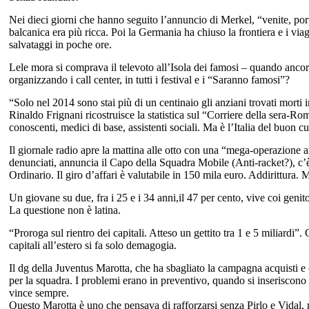
Nei dieci giorni che hanno seguito l’annuncio di Merkel, “venite, porte
balcanica era più ricca. Poi la Germania ha chiuso la frontiera e i v
salvataggi in poche ore.
Lele mora si comprava il televoto all’Isola dei famosi – quando ancor
organizzando i call center, in tutti i festival e i “Saranno famosi”?
“Solo nel 2014 sono stai più di un centinaio gli anziani trovati morti
Rinaldo Frignani ricostruisce la statistica sul “Corriere della sera-Rom
conoscenti, medici di base, assistenti sociali. Ma è l’Italia del buon c
Il giornale radio apre la mattina alle otto con una “mega-operazione a
denunciati, annuncia il Capo della Squadra Mobile (Anti-racket?), c’è 
Ordinario. Il giro d’affari è valutabile in 150 mila euro. Addirittura. M
Un giovane su due, fra i 25 e i 34 anni,il 47 per cento, vive coi genito
La questione non è latina.
“Proroga sul rientro dei capitali. Atteso un gettito tra 1 e 5 miliardi”.
capitali all’estero si fa solo demagogia.
Il dg della Juventus Marotta, che ha sbagliato la campagna acquisti e c
per la squadra. I problemi erano in preventivo, quando si inseriscono 9
vince sempre.
Questo Marotta è uno che pensava di rafforzarsi senza Pirlo e Vidal,