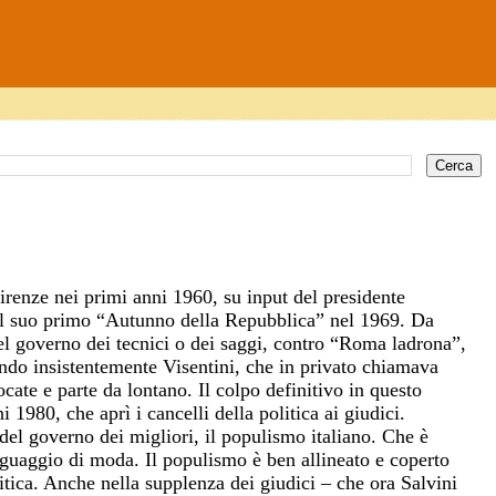
 Firenze nei primi anni 1960, su input del presidente
a il suo primo “Autunno della Repubblica” nel 1969. Da
el governo dei tecnici o dei saggi, contro “Roma ladrona”,
ndo insistentemente Visentini, che in privato chiamava
ocate e parte da lontano. Il colpo definitivo in questo
 1980, che aprì i cancelli della politica ai giudici.
 del governo dei migliori, il populismo italiano. Che è
inguaggio di moda. Il populismo è ben allineato e coperto
litica. Anche nella supplenza dei giudici – che ora Salvini