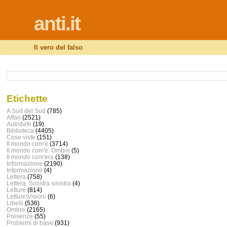
anti.it
Il vero del falso
Etichette
A Sud del Sud
(785)
Affari
(2521)
Autodafé
(19)
Biblioteca
(4405)
Cose viste
(151)
Il mondo com'è
(3714)
Il mondo com'è. Ombre
(5)
Il mondo com'era
(138)
Informazione
(2190)
Infprmazione
(4)
Lettera
(758)
Lettera. Sinistra sinistra
(4)
Letture
(814)
Letture\Visioni
(6)
Libelli
(536)
Ombre
(2165)
Presenze
(55)
Problemi di base
(931)