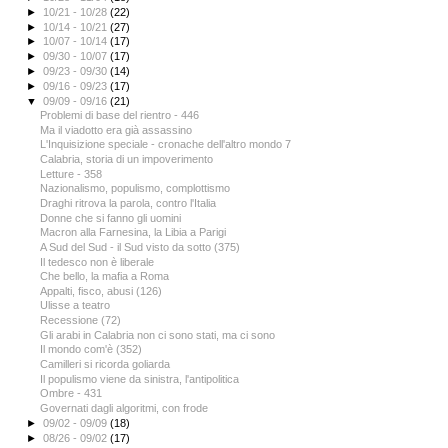
►
10/21 - 10/28
(22)
►
10/14 - 10/21
(27)
►
10/07 - 10/14
(17)
►
09/30 - 10/07
(17)
►
09/23 - 09/30
(14)
►
09/16 - 09/23
(17)
▼
09/09 - 09/16
(21)
Problemi di base del rientro - 446
Ma il viadotto era già assassino
L'Inquisizione speciale - cronache dell'altro mondo 7
Calabria, storia di un impoverimento
Letture - 358
Nazionalismo, populismo, complottismo
Draghi ritrova la parola, contro l'Italia
Donne che si fanno gli uomini
Macron alla Farnesina, la Libia a Parigi
A Sud del Sud - il Sud visto da sotto (375)
Il tedesco non è liberale
Che bello, la mafia a Roma
Appalti, fisco, abusi (126)
Ulisse a teatro
Recessione (72)
Gli arabi in Calabria non ci sono stati, ma ci sono
Il mondo com'è (352)
Camilleri si ricorda goliarda
Il populismo viene da sinistra, l'antipolitica
Ombre - 431
Governati dagli algoritmi, con frode
►
09/02 - 09/09
(18)
►
08/26 - 09/02
(17)