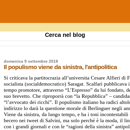
Cerca nel blog
domenica 9 settembre 2018
Il populismo viene da sinistra, l'antipolitica
Si criticava la partitocrazia all’universita Cesare Alfieri di
socialista (socialdemocratico) Saragat. Scalfari pubblicav
tempo promotore, attraverso “L’Espresso” da lui fondato, d
suo brevetto. Che riproporrà con “la Repubblica” – candida
“l’avvocato dei ricchi”. Il populismo italiano ha radici altol
indirizzo lo darà la questione morale di Berlinguer negli anni
Viene da sinistra, da lungo tempo, e ha i toni incontestabili
becero nei tweet di Salvini, ma solo perché è la moda, il l
con i grandi giornali e con le “ragioni della sinistra” antipo