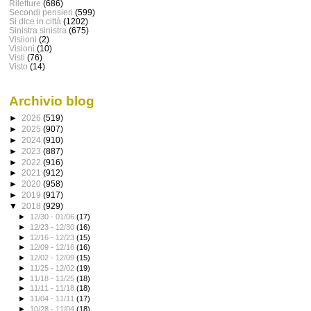
Riletture
(686)
Secondi pensieri
(599)
Si dice in città
(1202)
Sinistra sinistra
(675)
Visiioni
(2)
Visioni
(10)
Visti
(76)
Visto
(14)
Archivio blog
►
2026
(519)
►
2025
(907)
►
2024
(910)
►
2023
(887)
►
2022
(916)
►
2021
(912)
►
2020
(958)
►
2019
(917)
▼
2018
(929)
►
12/30 - 01/06
(17)
►
12/23 - 12/30
(16)
►
12/16 - 12/23
(15)
►
12/09 - 12/16
(16)
►
12/02 - 12/09
(15)
►
11/25 - 12/02
(19)
►
11/18 - 11/25
(18)
►
11/11 - 11/18
(18)
►
11/04 - 11/11
(17)
►
10/28 - 11/04
(18)