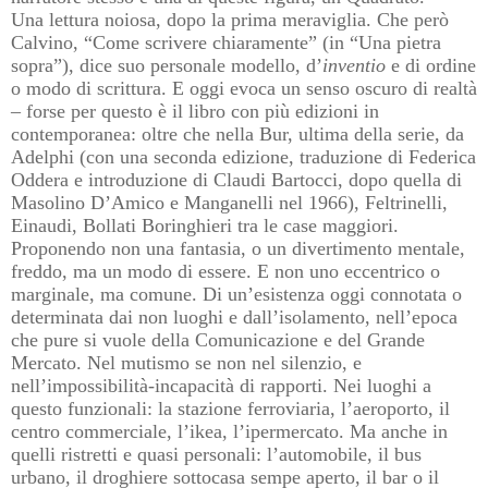
Una lettura noiosa, dopo la prima meraviglia. Che però
Calvino, “Come scrivere chiaramente” (in “Una pietra
sopra”), dice suo personale modello, d’
inventio
e di ordine
o modo di scrittura. E oggi evoca un senso oscuro di realtà
– forse per questo è il libro con più edizioni in
contemporanea: oltre che nella Bur, ultima della serie, da
Adelphi (con una seconda edizione, traduzione di Federica
Oddera e introduzione di Claudi Bartocci, dopo quella di
Masolino D’Amico e Manganelli nel 1966), Feltrinelli,
Einaudi, Bollati Boringhieri tra le case maggiori.
Proponendo non una fantasia, o un divertimento mentale,
freddo, ma un modo di essere. E non uno eccentrico o
marginale, ma comune. Di un’esistenza oggi connotata o
determinata dai non luoghi e dall’isolamento, nell’epoca
che pure si vuole della Comunicazione e del Grande
Mercato. Nel mutismo se non nel silenzio, e
nell’impossibilità-incapacità di rapporti. Nei luoghi a
questo funzionali: la stazione ferroviaria, l’aeroporto, il
centro commerciale, l’ikea, l’ipermercato. Ma anche in
quelli ristretti e quasi personali: l’automobile, il bus
urbano, il droghiere sottocasa sempe aperto, il bar o il