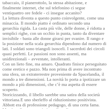
tabaccaio, il pianerottolo, la stessa abitazione, e
finalmente internet, che sul telefonino ci segue
ventiquattro ore fedele - ci insegue accanito?
La lettura diventa a questo punto coinvolgente, come una
minaccia. Il mondo piatto è ordinato secondo una
gerarchia rigida. La casta più vile, delle donne, è ridotta a
semplici righe, con un occhio in punta, tanto da diventare
invisibile - basta alle donne girarsi per svanire. Il rango e
la posizione nella scala gerarchia dipendono dal numero di
lati. I soldati sono triangoli isosceli. I sacerdoti dei circoli
quasi perfetti. Le passioni non sono assenti, ma
unidirezionali – avventate, intolleranti.
Con un lieto fine, ma amaro. Quadrato finisce perseguitato
come eretico e pazzo. Ma non prima di avere incontrato
una sfera, un extraterrestre proveniente da Spacelandia, il
mondo a tre dimensioni. La novità lo porta a ipotizzare un
mondo a più dimensioni, che c’è ma aspetta di essere
scoperto.
Storicizzando, il libello sarebbe una satira della società
vittoriana.E uno sberleffo al riduzionismo positivista.
Abbott era di professione pedagogo, di una certa fama.