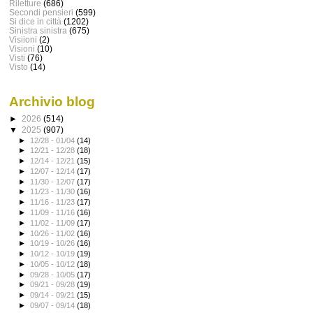
Riletture
(686)
Secondi pensieri
(599)
Si dice in città
(1202)
Sinistra sinistra
(675)
Visiioni
(2)
Visioni
(10)
Visti
(76)
Visto
(14)
Archivio blog
►
2026
(514)
▼
2025
(907)
►
12/28 - 01/04
(14)
►
12/21 - 12/28
(18)
►
12/14 - 12/21
(15)
►
12/07 - 12/14
(17)
►
11/30 - 12/07
(17)
►
11/23 - 11/30
(16)
►
11/16 - 11/23
(17)
►
11/09 - 11/16
(16)
►
11/02 - 11/09
(17)
►
10/26 - 11/02
(16)
►
10/19 - 10/26
(16)
►
10/12 - 10/19
(19)
►
10/05 - 10/12
(18)
►
09/28 - 10/05
(17)
►
09/21 - 09/28
(19)
►
09/14 - 09/21
(15)
►
09/07 - 09/14
(18)