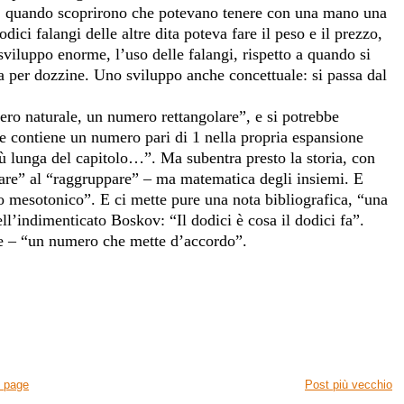
i, quando scoprirono che potevano tenere con una mano una
dici falangi delle altre dita poteva fare il peso e il prezzo,
sviluppo enorme, l’uso delle falangi, rispetto a quando si
a per dozzine. Uno sviluppo anche concettuale: si passa dal
ero naturale, un numero rettangolare”, e si potrebbe
e contiene un numero pari di 1 nella propria espansione
ù lunga del capitolo…”. Ma subentra presto la storia, con
tare” al “raggruppare” – ma matematica degli insiemi. E
o mesotonico”. E ci mette pure una nota bibliografica, “una
ll’indimenticato Boskov: “Il dodici è cosa il dodici fa”.
te – “un numero che mette d’accordo”.
 page
Post più vecchio