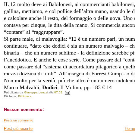
IL 12 molto deve ai Babilonesi, ai commercianti babilones
gallina, mettiamo, e col pollice dell’altra mano, usando le do
e calcolare anche il resto, del formaggio o delle uova. Uno 
contava per cinque, le dita della mano. Si commercia ancor
“contare” al “raggruppare”.
Si parte male, di malavoglia: “12 è un numero pari, un num
continuare, “dato che dodici è sia un numero malvagio – ch
binaria – che un numero sublime - la definizione sarebbe pi
l’aneddotica. E anche le cose serie. Come passare dal “con
come passare dal “sistema di accordatura pitagorico a quell
mezza dozzina di titoli”. All’insegna di Forrest Gump - o de
Non molto per la verità, più che altro è un numero indolen
Marco Malvaldi,
Dodici
, Il Mulino, pp. 183 € 14
Pubblicato da
Giuseppe Leuzzi
alle
07:59
Etichette:
Biblioteca
Nessun commento:
Posta un commento
Post più recente
Home