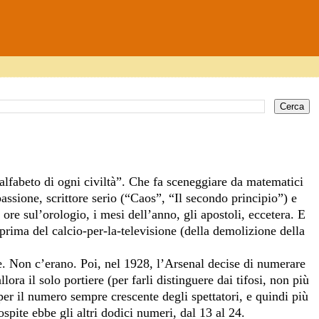
alfabeto di ogni civiltà”. Che fa sceneggiare da matematici
ssione, scrittore serio (“Caos”, “Il secondo principio”) e
 ore sul’orologio, i mesi dell’anno, gli apostoli, eccetera. E
, prima del calcio-per-la-televisione (della demolizione della
e. Non c’erano. Poi, nel 1928, l’Arsenal decise di numerare
ora il solo portiere (per farli distinguere dai tifosi, non più
er il numero sempre crescente degli spettatori, e quindi più
ospite ebbe gli altri dodici numeri, dal 13 al 24.