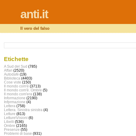
anti.it
Il vero del falso
Etichette
A Sud del Sud
(785)
Affari
(2520)
Autodafé
(19)
Biblioteca
(4403)
Cose viste
(150)
Il mondo com'è
(3713)
Il mondo com'è. Ombre
(5)
Il mondo com'era
(138)
Informazione
(2190)
Infprmazione
(4)
Lettera
(758)
Lettera. Sinistra sinistra
(4)
Letture
(813)
Letture\Visioni
(6)
Libelli
(536)
Ombre
(2165)
Presenze
(55)
Problemi di base
(931)