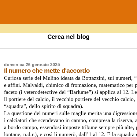
Cerca nel blog
domenica 26 gennaio 2025
Il numero che mette d'accordo
Curiosa serie del Mulino ideata da Bottazzini, sui numeri, “
e affini. Malvaldi, chimico di fromazione, matematico per pa
faceto (i veterodetective del “Barlume”) si applica al 12. Le
il portiere del calcio, il vecchio portiere del vecchio calcio
“squadra”, dello spirito di squadra).
La questione dei numeri sulle maglie merita una digression
i calciatori che scendevano in campo, compresa la riserva, all
a bordo campo, essendosi imposte tribune sempre più alte, p
lontane, n.d.r.), e così li numerò, dall’1 al 12. E la squadra 