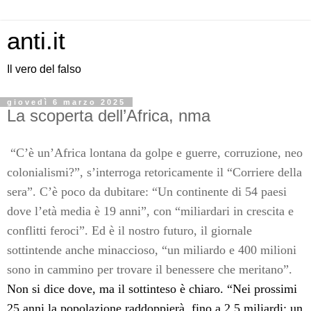
anti.it
Il vero del falso
giovedì 6 marzo 2025
La scoperta dell’Africa, nma
“C’è un’Africa lontana da golpe e guerre, corruzione, neo
colonialismi?”, s’interroga retoricamente il “Corriere della
sera”. C’è poco da dubitare: “Un continente di 54 paesi
dove l’età media è 19 anni”, con “miliardari in crescita e
conflitti feroci”. Ed è il nostro futuro, il giornale
sottintende anche minaccioso, “un miliardo e 400 milioni
sono in cammino per trovare il benessere che meritano”.
Non si dice dove, ma il sottinteso è chiaro. “Nei prossimi
25 anni la popolazione raddoppierà, fino a 2,5 miliardi: un