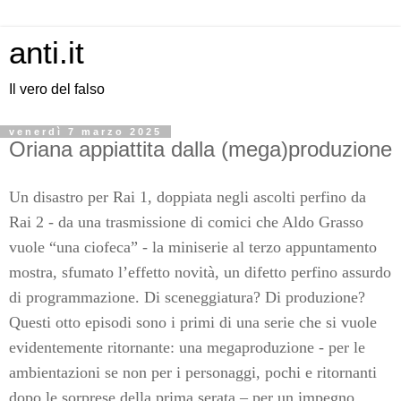
anti.it
Il vero del falso
venerdì 7 marzo 2025
Oriana appiattita dalla (mega)produzione
Un disastro per Rai 1, doppiata negli ascolti perfino da
Rai 2 - da una trasmissione di comici che Aldo Grasso
vuole “una ciofeca” - la miniserie al terzo appuntamento
mostra, sfumato l’effetto novità, un difetto perfino assurdo
di programmazione. Di sceneggiatura? Di produzione?
Questi otto episodi sono i primi di una serie che si vuole
evidentemente ritornante: una megaproduzione - per le
ambientazioni se non per i personaggi, pochi e ritornanti
dopo le sorprese della prima serata – per un impegno