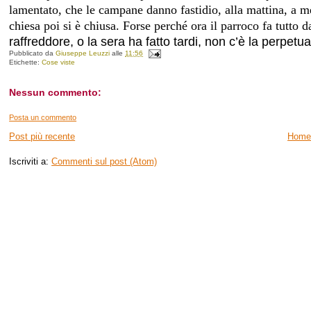
lamentato, che le campane danno fastidio, alla mattina, a m
chiesa poi si è chiusa. Forse perché ora il parroco fa t
utto d
raffreddore, o la sera ha fatto tardi, non c’è la perpetu
Pubblicato da
Giuseppe Leuzzi
alle
11:56
Etichette:
Cose viste
Nessun commento:
Posta un commento
Post più recente
Home
Iscriviti a:
Commenti sul post (Atom)