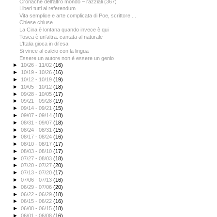
Cronache dell’altro mondo – razziali (367)
Liberi tutti ai referendum
Vita semplice e arte complicata di Poe, scrittore ...
Chiese chiuse
La Cina è lontana quando invece è qui
Tosca è un'altra. cantata al naturale
L’Italia gioca in difesa
Si vince al calcio con la lingua
Essere un autore non è essere un genio
►
10/26 - 11/02
(16)
►
10/19 - 10/26
(16)
►
10/12 - 10/19
(19)
►
10/05 - 10/12
(18)
►
09/28 - 10/05
(17)
►
09/21 - 09/28
(19)
►
09/14 - 09/21
(15)
►
09/07 - 09/14
(18)
►
08/31 - 09/07
(18)
►
08/24 - 08/31
(15)
►
08/17 - 08/24
(16)
►
08/10 - 08/17
(17)
►
08/03 - 08/10
(17)
►
07/27 - 08/03
(18)
►
07/20 - 07/27
(20)
►
07/13 - 07/20
(17)
►
07/06 - 07/13
(16)
►
06/29 - 07/06
(20)
►
06/22 - 06/29
(18)
►
06/15 - 06/22
(16)
►
06/08 - 06/15
(18)
►
06/01 - 06/08
(16)