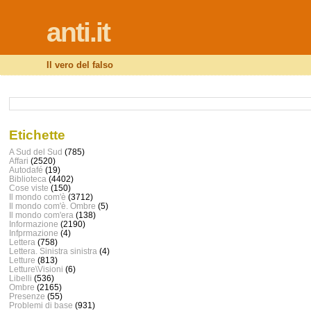
anti.it
Il vero del falso
Etichette
A Sud del Sud
(785)
Affari
(2520)
Autodafé
(19)
Biblioteca
(4402)
Cose viste
(150)
Il mondo com'è
(3712)
Il mondo com'è. Ombre
(5)
Il mondo com'era
(138)
Informazione
(2190)
Infprmazione
(4)
Lettera
(758)
Lettera. Sinistra sinistra
(4)
Letture
(813)
Letture\Visioni
(6)
Libelli
(536)
Ombre
(2165)
Presenze
(55)
Problemi di base
(931)