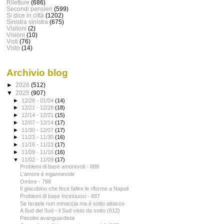
Riletture
(686)
Secondi pensieri
(599)
Si dice in città
(1202)
Sinistra sinistra
(675)
Visiioni
(2)
Visioni
(10)
Visti
(76)
Visto
(14)
Archivio blog
►
2026
(512)
▼
2025
(907)
►
12/28 - 01/04
(14)
►
12/21 - 12/28
(18)
►
12/14 - 12/21
(15)
►
12/07 - 12/14
(17)
►
11/30 - 12/07
(17)
►
11/23 - 11/30
(16)
►
11/16 - 11/23
(17)
►
11/09 - 11/16
(16)
▼
11/02 - 11/09
(17)
Problemi di base amorevoli - 888
L'amore è ingannevole
Ombre - 798
Il giacobino che fece fallire le riforme a Napoli
Problemi di base incestuosi - 887
Se Israele non minaccia ma è sotto attacco
A Sud del Sud - il Sud visto da sotto (612)
Pasolini avanguardista