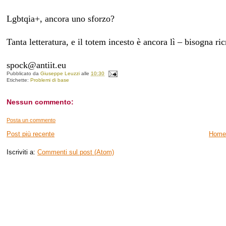
Lgbtqia+, ancora uno sforzo?
Tanta letteratura, e il totem incesto è ancora lì – bisogna r
spock@antiit.eu
Pubblicato da
Giuseppe Leuzzi
alle
10:30
Etichette:
Problemi di base
Nessun commento:
Posta un commento
Post più recente
Home
Iscriviti a:
Commenti sul post (Atom)