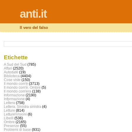
anti.it
Il vero del falso
Etichette
A Sud del Sud
(785)
Affari
(2520)
Autodafé
(19)
Biblioteca
(4404)
Cose viste
(150)
Il mondo com'è
(3713)
Il mondo com'è. Ombre
(5)
Il mondo com'era
(138)
Informazione
(2190)
Infprmazione
(4)
Lettera
(758)
Lettera. Sinistra sinistra
(4)
Letture
(814)
Letture\Visioni
(6)
Libelli
(536)
Ombre
(2165)
Presenze
(55)
Problemi di base
(931)