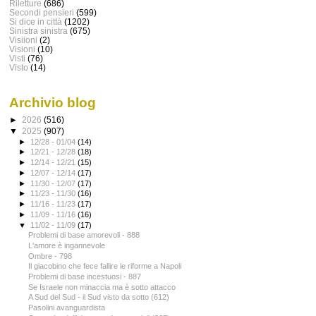
Riletture
(686)
Secondi pensieri
(599)
Si dice in città
(1202)
Sinistra sinistra
(675)
Visiioni
(2)
Visioni
(10)
Visti
(76)
Visto
(14)
Archivio blog
►
2026
(516)
▼
2025
(907)
►
12/28 - 01/04
(14)
►
12/21 - 12/28
(18)
►
12/14 - 12/21
(15)
►
12/07 - 12/14
(17)
►
11/30 - 12/07
(17)
►
11/23 - 11/30
(16)
►
11/16 - 11/23
(17)
►
11/09 - 11/16
(16)
▼
11/02 - 11/09
(17)
Problemi di base amorevoli - 888
L'amore è ingannevole
Ombre - 798
Il giacobino che fece fallire le riforme a Napoli
Problemi di base incestuosi - 887
Se Israele non minaccia ma è sotto attacco
A Sud del Sud - il Sud visto da sotto (612)
Pasolini avanguardista