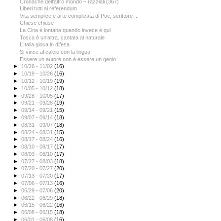
Cronache dell’altro mondo – razziali (367)
Liberi tutti ai referendum
Vita semplice e arte complicata di Poe, scrittore ...
Chiese chiuse
La Cina è lontana quando invece è qui
Tosca è un'altra. cantata al naturale
L’Italia gioca in difesa
Si vince al calcio con la lingua
Essere un autore non è essere un genio
►
10/26 - 11/02
(16)
►
10/19 - 10/26
(16)
►
10/12 - 10/19
(19)
►
10/05 - 10/12
(18)
►
09/28 - 10/05
(17)
►
09/21 - 09/28
(19)
►
09/14 - 09/21
(15)
►
09/07 - 09/14
(18)
►
08/31 - 09/07
(18)
►
08/24 - 08/31
(15)
►
08/17 - 08/24
(16)
►
08/10 - 08/17
(17)
►
08/03 - 08/10
(17)
►
07/27 - 08/03
(18)
►
07/20 - 07/27
(20)
►
07/13 - 07/20
(17)
►
07/06 - 07/13
(16)
►
06/29 - 07/06
(20)
►
06/22 - 06/29
(18)
►
06/15 - 06/22
(16)
►
06/08 - 06/15
(18)
►
06/01 - 06/08
(16)