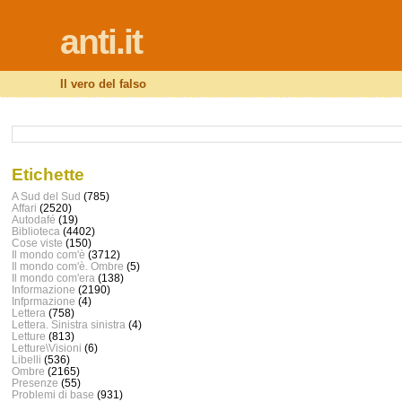
anti.it
Il vero del falso
Etichette
A Sud del Sud
(785)
Affari
(2520)
Autodafé
(19)
Biblioteca
(4402)
Cose viste
(150)
Il mondo com'è
(3712)
Il mondo com'è. Ombre
(5)
Il mondo com'era
(138)
Informazione
(2190)
Infprmazione
(4)
Lettera
(758)
Lettera. Sinistra sinistra
(4)
Letture
(813)
Letture\Visioni
(6)
Libelli
(536)
Ombre
(2165)
Presenze
(55)
Problemi di base
(931)