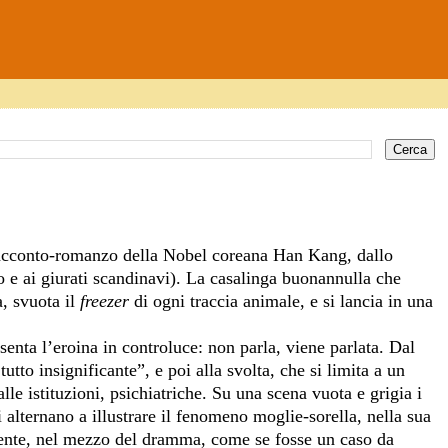
l racconto-romanzo della Nobel coreana Han Kang, dallo
do e ai giurati scandinavi). La casalinga buonannulla che
a, svuota il
freezer
di ogni traccia animale, e si lancia in una
enta l’eroina in controluce: non parla, viene parlata. Dal
to insignificante”, e poi alla svolta, che si limita a un
alle istituzioni, psichiatriche. Su una scena vuota e grigia i
i alternano a illustrare il fenomeno moglie-sorella, nella sua
lamente, nel mezzo del dramma, come se fosse un caso da