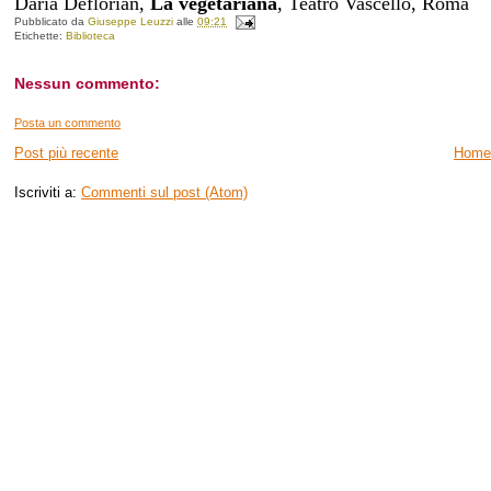
Daria Deflorian,
La vegetariana
, Teatro Vascello, Roma
Pubblicato da
Giuseppe Leuzzi
alle
09:21
Etichette:
Biblioteca
Nessun commento:
Posta un commento
Post più recente
Home
Iscriviti a:
Commenti sul post (Atom)