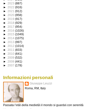
►
2023
(887)
►
2022
(916)
►
2021
(912)
►
2020
(958)
►
2019
(917)
►
2018
(929)
►
2017
(954)
►
2016
(1026)
►
2015
(1049)
►
2014
(1075)
►
2013
(997)
►
2012
(1014)
►
2011
(833)
►
2010
(641)
►
2009
(532)
►
2008
(441)
►
2007
(178)
Informazioni personali
Giuseppe Leuzzi
Roma, RM, Italy
Passata l’età\ della medietà\ il mondo si guarda\ con serenità