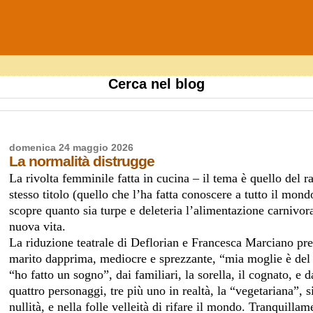
Cerca nel blog
domenica 24 maggio 2026
La normalità distrugge
La rivolta femminile fatta in cucina – il tema è quello de
stesso titolo (quello che l’ha fatta conoscere a tutto il mon
scopre quanto sia turpe e deleteria l’alimentazione carnivor
nuova vita.
La riduzione teatrale di Deflorian e Francesca Marciano pres
marito dapprima, mediocre e sprezzante, “mia moglie è del tut
“ho fatto un sogno”, dai familiari, la sorella, il cognato, e d
quattro personaggi, tre più uno in realtà, la “vegetariana”, s
nullità, e nella folle velleità di rifare il mondo. Tranquil