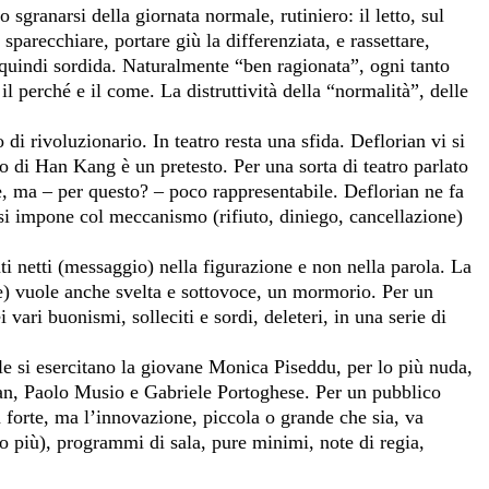
sgranarsi della giornata normale, rutiniero: il letto, sul
sparecchiare, portare giù la differenziata, e rassettare,
 quindi sordida. Naturalmente “ben ragionata”, ogni tanto
 il perché e il come. La distruttività della “normalità”, delle
di rivoluzionario. In teatro resta una sfida. Deflorian vi si
to di Han Kang è un pretesto. Per una sorta di teatro parlato
, ma – per questo? – poco rappresentabile. Deflorian ne fa
i impone col meccanismo (rifiuto, diniego, cancellazione)
i netti (messaggio) nella figurazione e non nella parola. La
e) vuole anche svelta e sottovoce, un mormorio. Per un
ri buonismi, solleciti e sordi, deleteri, in una serie di
ale si esercitano la giovane Monica Piseddu, per lo più nuda,
ian, Paolo Musio e Gabriele Portoghese. Per un pubblico
 forte, ma l’innovazione, piccola o grande che sia, va
o più), programmi di sala, pure minimi, note di regia,