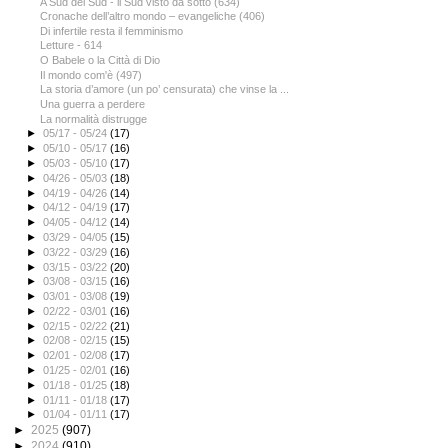
A Sud del Sud - il Sud visto da sotto (634)
Cronache dell’altro mondo – evangeliche (406)
Di infertile resta il femminismo
Letture - 614
O Babele o la Città di Dio
Il mondo com'è (497)
La storia d’amore (un po’ censurata) che vinse la ...
Una guerra a perdere
La normalità distrugge
►
05/17 - 05/24
(17)
►
05/10 - 05/17
(16)
►
05/03 - 05/10
(17)
►
04/26 - 05/03
(18)
►
04/19 - 04/26
(14)
►
04/12 - 04/19
(17)
►
04/05 - 04/12
(14)
►
03/29 - 04/05
(15)
►
03/22 - 03/29
(16)
►
03/15 - 03/22
(20)
►
03/08 - 03/15
(16)
►
03/01 - 03/08
(19)
►
02/22 - 03/01
(16)
►
02/15 - 02/22
(21)
►
02/08 - 02/15
(15)
►
02/01 - 02/08
(17)
►
01/25 - 02/01
(16)
►
01/18 - 01/25
(18)
►
01/11 - 01/18
(17)
►
01/04 - 01/11
(17)
►
2025
(907)
►
2024
(910)