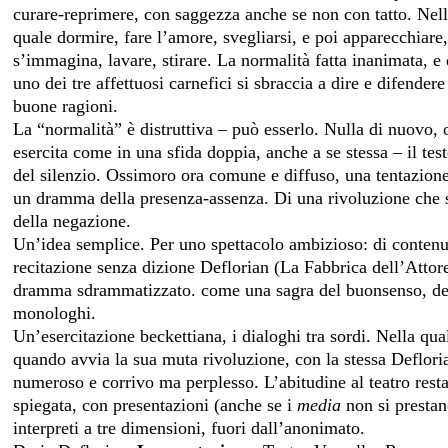
curare-reprimere, con saggezza anche se non con tatto. Nello 
quale dormire, fare l’amore, svegliarsi, e poi apparecchiare, 
s’immagina, lavare, stirare. La normalità fatta inanimata, e
uno dei tre affettuosi carnefici si sbraccia a dire e difendere
buone ragioni.
La “normalità” è distruttiva – può esserlo. Nulla di nuovo, o 
esercita come in una sfida doppia, anche a se stessa – il tes
del silenzio. Ossimoro ora comune e diffuso, una tentazione
un dramma della presenza-assenza. Di una rivoluzione che s
della negazione.
Un’idea semplice. Per uno spettacolo ambizioso: di contenut
recitazione senza dizione Deflorian (La Fabbrica dell’Attor
dramma sdrammatizzato. come una sagra del buonsenso, dei va
monologhi.
Un’esercitazione beckettiana, i dialoghi tra sordi. Nella qu
quando avvia la sua muta rivoluzione, con la stessa Deflor
numeroso e corrivo ma perplesso. L’abitudine al teatro resta
spiegata, con presentazioni (anche se i
media
non si prestan
interpreti a tre dimensioni, fuori dall’anonimato.