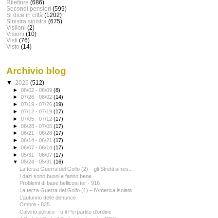
Riletture
(686)
Secondi pensieri
(599)
Si dice in città
(1202)
Sinistra sinistra
(675)
Visiioni
(2)
Visioni
(10)
Visti
(76)
Visto
(14)
Archivio blog
▼
2026
(512)
►
08/02 - 08/09
(8)
►
07/26 - 08/02
(14)
►
07/19 - 07/26
(19)
►
07/12 - 07/19
(17)
►
07/05 - 07/12
(17)
►
06/28 - 07/05
(17)
►
06/21 - 06/28
(17)
►
06/14 - 06/21
(17)
►
06/07 - 06/14
(17)
►
05/31 - 06/07
(17)
▼
05/24 - 05/31
(16)
La terza Guerra del Golfo (2) – gli Stretti si res...
I dazi sono buoni e fanno bene
Problemi di base bellicosi ter - 916
La terza Guerra del Golfo (1) – l’America isolata
L’autunno delle denunce
Ombre - 825
Calvino politico – o il Pci partito d’ordine