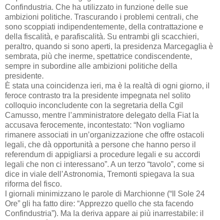
Confindustria. Che ha utilizzato in funzione delle sue
ambizioni politiche. Trascurando i problemi centrali, che
sono scoppiati indipendentemente, della contrattazione e
della fiscalità, e parafiscalità. Su entrambi gli scacchieri,
peraltro, quando si sono aperti, la presidenza Marcegaglia è
sembrata, più che inerme, spettatrice condiscendente,
sempre in subordine alle ambizioni politiche della
presidente.
È stata una coincidenza ieri, ma è la realtà di ogni giorno, il
feroce contrasto tra la presidente impegnata nel solito
colloquio inconcludente con la segretaria della Cgil
Camusso, mentre l’amministratore delegato della Fiat la
accusava ferocemente, incontestato: “Non vogliamo
rimanere associati in un’organizzazione che offre ostacoli
legali, che dà opportunità a persone che hanno perso il
referendum di appigliarsi a procedure legali e su accordi
legali che non ci interessano”. A un terzo “tavolo”, come si
dice in viale dell’Astronomia, Tremonti spiegava la sua
riforma del fisco.
I giornali minimizzano le parole di Marchionne (“Il Sole 24
Ore” gli ha fatto dire: “Apprezzo quello che sta facendo
Confindustria”). Ma la deriva appare ai più inarrestabile: il