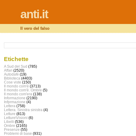
anti.it
Il vero del falso
Etichette
A Sud del Sud
(785)
Affari
(2520)
Autodafé
(19)
Biblioteca
(4403)
Cose viste
(150)
Il mondo com'è
(3713)
Il mondo com'è. Ombre
(5)
Il mondo com'era
(138)
Informazione
(2190)
Infprmazione
(4)
Lettera
(758)
Lettera. Sinistra sinistra
(4)
Letture
(813)
Letture\Visioni
(6)
Libelli
(536)
Ombre
(2165)
Presenze
(55)
Problemi di base
(931)