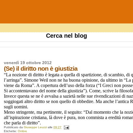
Cerca nel blog
venerdì 19 ottobre 2012
(Se) il diritto non è giustizia
“La nozione di diritto è legata a quella di spartizione, di scambio, di
l’arringa”. Simone Weil non ne ha buona opinione, da ultimo in “La pe
viene da Roma”. A copertura dell’uso della forza (“I Greci non posse
Si accontentavano del nome della giustizia”). Come, scrive la filosof
Invece questa se ne è avvalsa a sazietà nelle sue rivendicazioni di na
soggiogati altro diritto se non quello di obbedire. Ma anche l’antica
sugli uomini.
Meno stringente, ma pertinente, il seguito: “Dal momento che la nozione
all’ispirazione cristiana, là dove è pura, non commista a eredità roma
che parla di diritto”.
Pubblicato da
Giuseppe Leuzzi
alle
09:27
Etichette:
Ombre