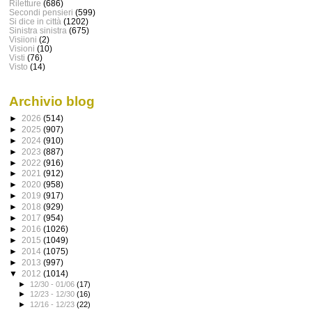
Riletture
(686)
Secondi pensieri
(599)
Si dice in città
(1202)
Sinistra sinistra
(675)
Visiioni
(2)
Visioni
(10)
Visti
(76)
Visto
(14)
Archivio blog
►
2026
(514)
►
2025
(907)
►
2024
(910)
►
2023
(887)
►
2022
(916)
►
2021
(912)
►
2020
(958)
►
2019
(917)
►
2018
(929)
►
2017
(954)
►
2016
(1026)
►
2015
(1049)
►
2014
(1075)
►
2013
(997)
▼
2012
(1014)
►
12/30 - 01/06
(17)
►
12/23 - 12/30
(16)
►
12/16 - 12/23
(22)