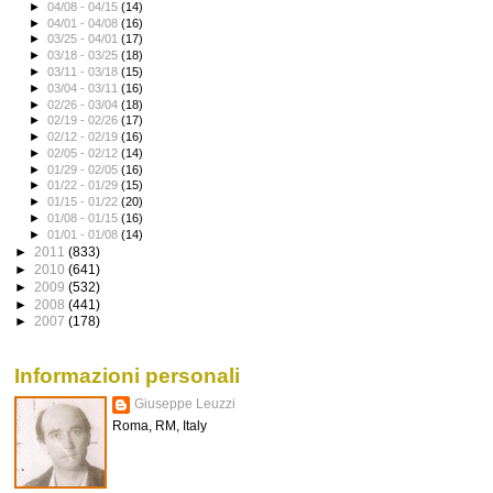
►
04/08 - 04/15
(14)
►
04/01 - 04/08
(16)
►
03/25 - 04/01
(17)
►
03/18 - 03/25
(18)
►
03/11 - 03/18
(15)
►
03/04 - 03/11
(16)
►
02/26 - 03/04
(18)
►
02/19 - 02/26
(17)
►
02/12 - 02/19
(16)
►
02/05 - 02/12
(14)
►
01/29 - 02/05
(16)
►
01/22 - 01/29
(15)
►
01/15 - 01/22
(20)
►
01/08 - 01/15
(16)
►
01/01 - 01/08
(14)
►
2011
(833)
►
2010
(641)
►
2009
(532)
►
2008
(441)
►
2007
(178)
Informazioni personali
Giuseppe Leuzzi
Roma, RM, Italy