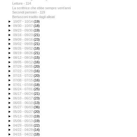
Letture - 114
La scrittrice che ebbe sempre vent’anni
Secondi pensieri - 119
Berlusconi tradito dagli alleati
►
10/07 - 10/14
(19)
►
09/30 - 10/07
(18)
►
09/23 - 09/30
(19)
►
09/16 - 09/23
(21)
►
09/09 - 09/16
(23)
►
09/02 - 09/09
(21)
►
08/26 - 09/02
(18)
►
08/19 - 08/26
(21)
►
08/12 - 08/19
(15)
►
08/05 - 08/12
(16)
►
07/29 - 08/05
(20)
►
07/22 - 07/29
(16)
►
07/15 - 07/22
(20)
►
07/08 - 07/15
(16)
►
07/01 - 07/08
(18)
►
06/24 - 07/01
(25)
►
06/17 - 06/24
(21)
►
06/10 - 06/17
(23)
►
06/03 - 06/10
(13)
►
05/27 - 06/03
(36)
►
05/20 - 05/27
(20)
►
05/13 - 05/20
(19)
►
05/06 - 05/13
(19)
►
04/29 - 05/06
(22)
►
04/22 - 04/29
(14)
►
04/15 - 04/22
(18)