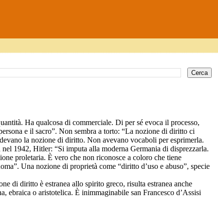
 quantità. Ha qualcosa di commerciale. Di per sé evoca il processo,
rsona e il sacro”. Non sembra a torto: “La nozione di diritto ci
devano la nozione di diritto. Non avevano vocaboli per esprimerla.
a nel 1942, Hitler: “Si imputa alla moderna Germania di disprezzarla.
zione proletaria. È vero che non riconosce a coloro che tiene
 Roma”. Una nozione di proprietà come “diritto d’uso e abuso”, specie
 di diritto è estranea allo spirito greco, risulta estranea anche
na, ebraica o aristotelica. È inimmaginabile san Francesco d’Assisi