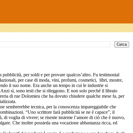
 pubblicità, per soldi e per provare qualcos’altro. Fu testimonial
dazionali, per case di moda, vini, profumi, cosmetici,
libri, mostre,
ndendo il suo nome.
Era anche un tempo in cui le industrie si
Anzi sì, sono testi che si rileggono. E non solo perché il libraio
 libreria di rue Dolomieu che ha dovuto chiudere qualche mese fa, per
alizzata.
one sembrerebbe tecnica, per la conoscenza impareggiabile che
e combinazioni. “Uno scrittore farà pubblicità se ne è capace”, il
tà, di voglia di vivere; se risente insieme l’amore di ciò che è nuovo,
ivulgare. Che inoltre possieda una vocazione abbastanza ricca, ed