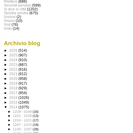
Riletture
(686)
Secondi pensieri
(599)
Si dice in città
(1202)
Sinistra sinistra
(675)
Visiioni
(2)
Visioni
(10)
Visti
(76)
Visto
(14)
Archivio blog
►
2026
(514)
►
2025
(907)
►
2024
(910)
►
2023
(887)
►
2022
(916)
►
2021
(912)
►
2020
(958)
►
2019
(917)
►
2018
(929)
►
2017
(954)
►
2016
(1026)
►
2015
(1049)
▼
2014
(1075)
►
12/28 - 01/04
(16)
►
12/21 - 12/28
(13)
►
12/14 - 12/21
(17)
►
12/07 - 12/14
(19)
►
11/30 - 12/07
(28)