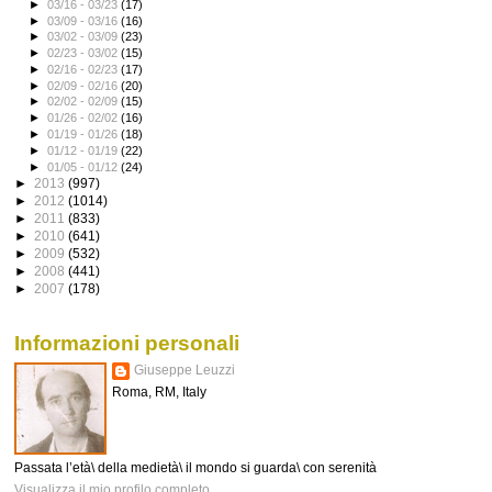
►
03/16 - 03/23
(17)
►
03/09 - 03/16
(16)
►
03/02 - 03/09
(23)
►
02/23 - 03/02
(15)
►
02/16 - 02/23
(17)
►
02/09 - 02/16
(20)
►
02/02 - 02/09
(15)
►
01/26 - 02/02
(16)
►
01/19 - 01/26
(18)
►
01/12 - 01/19
(22)
►
01/05 - 01/12
(24)
►
2013
(997)
►
2012
(1014)
►
2011
(833)
►
2010
(641)
►
2009
(532)
►
2008
(441)
►
2007
(178)
Informazioni personali
Giuseppe Leuzzi
Roma, RM, Italy
Passata l’età\ della medietà\ il mondo si guarda\ con serenità
Visualizza il mio profilo completo