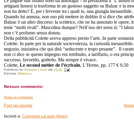
Le pagine sull’olfatto sono da antologia – in prefaziona a “L’album 
artigiani lionesi si trasforma in un gustoso saggetto su Balzac e la mo
non ha detto? È, per i fervente tra i quali io, una giungla inesauribi
Quando lui annusa, non oso più mettere in dubbio il si dice che attrib
Balzac è un altro discorso: la scrittrice, che ne ha annotato le opere, 
teme “molti rivali”. Mascolina dunque? Nell’uso dei sensi sì: “I labo
non c’è profumo senza donna.
Della pubblicità Colette aveva appreso presto l’arte. In parte sostanzi
Colette. In parte per la naturale socievolezza, la curiosità inesauribil
negozio, iniziativa che qui dirà “seducente e tropo pesante”. Il curato
non ci dice se questo impegno era retribuito, a tariffario, o era princi
successo, favorirlo, goderlo. Ma sempre è vivace.
Colette,
Le second métier de l’écrivain
, L’Herne, pp. 177 € 9,50
Pubblicato da
Giuseppe Leuzzi
alle
15:29
Etichette:
Biblioteca
Nessun commento:
Posta un commento
Post più recente
Home
Iscriviti a:
Commenti sul post (Atom)