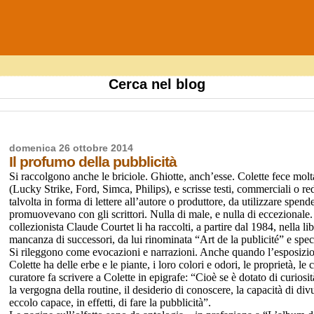
Cerca nel blog
domenica 26 ottobre 2014
Il profumo della pubblicità
Si raccolgono anche le briciole. Ghiotte, anch’esse. Colette fece molta
(Lucky Strike, Ford, Simca, Philips), e scrisse testi, commerciali o re
talvolta in forma di lettere all’autore o produttore, da utilizzare spe
promuovevano con gli scrittori.
Nulla di male, e nulla di eccezionale. 
collezionista Claude Courtet li ha raccolti, a partire dal 1984, nella
mancanza di successori, da lui rinominata “Art de la publicité” e speci
Si rileggono come evocazioni e narrazioni. Anche quando l’esposizi
Colette ha delle erbe e le piante, i loro colori e odori, le proprietà, l
curatore fa scrivere a Colette in epigrafe: “Cioè se è dotato di curiosi
la vergogna della routine, il desiderio di conoscere, la capacità di d
eccolo capace, in effetti, di fare la pubblicità”.