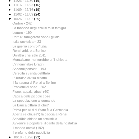
►
11/23 - 11/30
(19)
►
11/16 - 11/23
(16)
►
11/09 - 11/16
(19)
►
11/02 - 11/09
(24)
▼
10/26 - 11/02
(25)
Ombre - 242
La fabbrica degli eroi si fa in famiglia
Letture - 190
L’art.18 famigerato sono i giudici
Italia sovietica – 23
La guerra contro l’Italia
Renzi arbitro a Berlino
Un’altra crisi stile 2011
Montalbano meriterebbe un’inchiesta
L'innominabile Draghi
Secondi pensieri - 193
L’eredità svanita dell’Italia
L’Ucraina divisa di fatto
Il fantasma di Renzi a Berlino
Problemi di base - 202
Fisco, appalti, abusi (60)
L’epica delle piccole cose
La speculazione al comando
La Banca d’Italia di che?
Prima per aiuti di Stato è la Germania
Aperta (e chiusa?) la caccia a Renzi
Schaüble chiede un armistizio
Avvenire e popolare, il canto della nostalgia
Il mondo com'è (192)
Il profumo della pubblicità
►
10/19 - 10/26
(23)