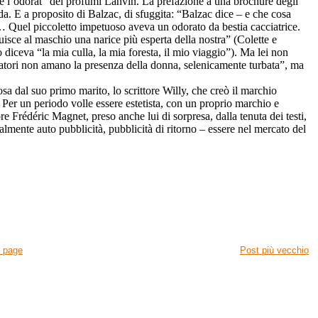
de l’odorat” dei profumi Lanvin. La prefazione a una brochure degli
da. E a proposito di Balzac, di sfuggita: “Balzac dice – e che cosa
le… Quel piccoletto impetuoso aveva un odorato da bestia cacciatrice.
uisce al maschio una narice più esperta della nostra” (Colette e
lo diceva
“la mia culla, la mia foresta, il mio viaggio”).
Ma lei non
ratori non amano la presenza della donna, selenicamente turbata”, ma
osa dal suo primo marito, lo scrittore Willy, che creò il marchio
e. Per un periodo volle essere estetista, con un proprio marchio e
re Frédéric Magnet, preso anche lui di sorpresa, dalla tenuta dei testi,
palmente auto pubblicità, pubblicità di ritorno – essere nel mercato del
 page
Post più vecchio