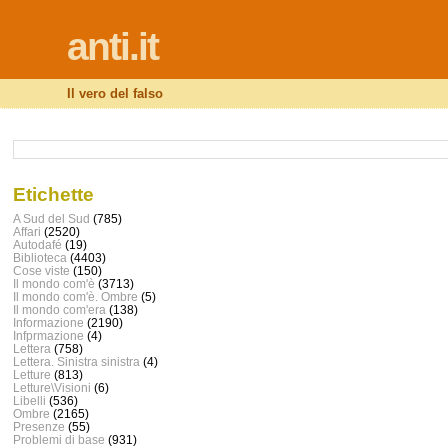
anti.it
Il vero del falso
Etichette
A Sud del Sud
(785)
Affari
(2520)
Autodafé
(19)
Biblioteca
(4403)
Cose viste
(150)
Il mondo com'è
(3713)
Il mondo com'è. Ombre
(5)
Il mondo com'era
(138)
Informazione
(2190)
Infprmazione
(4)
Lettera
(758)
Lettera. Sinistra sinistra
(4)
Letture
(813)
Letture\Visioni
(6)
Libelli
(536)
Ombre
(2165)
Presenze
(55)
Problemi di base
(931)