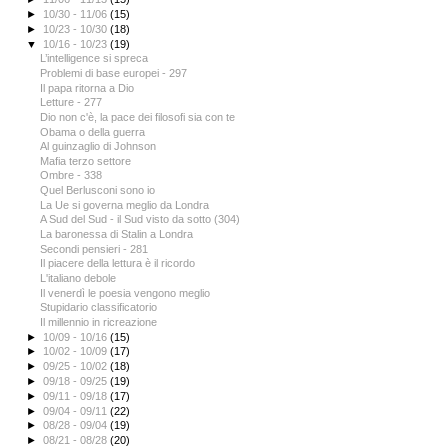
►
10/30 - 11/06
(15)
►
10/23 - 10/30
(18)
▼
10/16 - 10/23
(19)
L’intelligence si spreca
Problemi di base europei - 297
Il papa ritorna a Dio
Letture - 277
Dio non c'è, la pace dei filosofi sia con te
Obama o della guerra
Al guinzaglio di Johnson
Mafia terzo settore
Ombre - 338
Quel Berlusconi sono io
La Ue si governa meglio da Londra
A Sud del Sud - il Sud visto da sotto (304)
La baronessa di Stalin a Londra
Secondi pensieri - 281
Il piacere della lettura è il ricordo
L'italiano debole
Il venerdì le poesia vengono meglio
Stupidario classificatorio
Il millennio in ricreazione
►
10/09 - 10/16
(15)
►
10/02 - 10/09
(17)
►
09/25 - 10/02
(18)
►
09/18 - 09/25
(19)
►
09/11 - 09/18
(17)
►
09/04 - 09/11
(22)
►
08/28 - 09/04
(19)
►
08/21 - 08/28
(20)