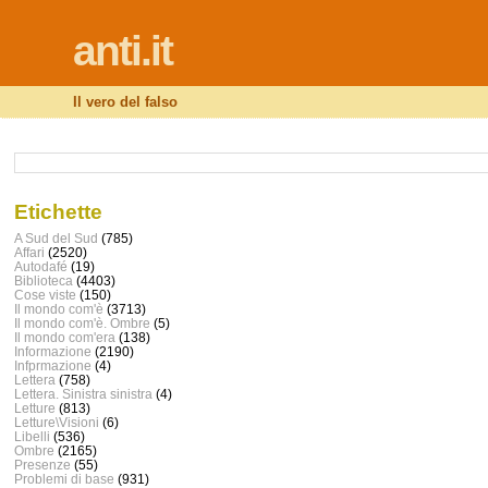
anti.it
Il vero del falso
Etichette
A Sud del Sud
(785)
Affari
(2520)
Autodafé
(19)
Biblioteca
(4403)
Cose viste
(150)
Il mondo com'è
(3713)
Il mondo com'è. Ombre
(5)
Il mondo com'era
(138)
Informazione
(2190)
Infprmazione
(4)
Lettera
(758)
Lettera. Sinistra sinistra
(4)
Letture
(813)
Letture\Visioni
(6)
Libelli
(536)
Ombre
(2165)
Presenze
(55)
Problemi di base
(931)