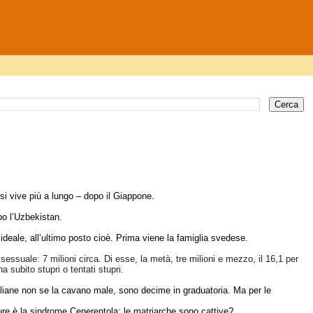
 si vive più a lungo – dopo il Giappone.
po l’Uzbekistan.
 ideale, all’ultimo posto cioè. Prima viene la famiglia svedese.
 sessuale: 7 milioni circa. Di esse, la metà, tre milioni e mezzo, il 16,1 per
 subito stupri o tentati stupri.
liane non se la cavano male, sono decime in graduatoria. Ma per le
re è la sindrome Cenerentola: le matriarche sono cattive?