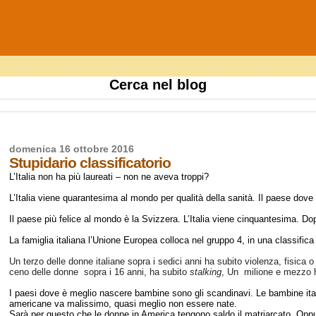
Cerca nel blog
domenica 16 ottobre 2016
Stupidario classificatorio
L’Italia non ha più laureati – non ne aveva troppi?
L’Italia viene quarantesima al mondo per qualità della sanità. Il paese dove
Il paese più felice al mondo è la Svizzera. L’Italia viene cinquantesima. Do
La famiglia italiana l’Unione Europea colloca nel gruppo 4, in una classifica
Un terzo delle donne italiane sopra i sedici anni ha subito violenza, fisica o
ceno delle donne sopra i 16 anni, ha subito
stalking
, Un milione e mezzo ha
I paesi dove è meglio nascere bambine sono gli scandinavi. Le bambine ita
americane va malissimo, quasi meglio non essere nate.
Sarà per questo che le donne in America tengono saldo il matriarcato. Oppu