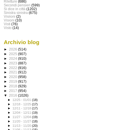
Riletture
(686)
Secondi pensieri
(599)
Si dice in città
(1202)
Sinistra sinistra
(675)
Visiioni
(2)
Visioni
(10)
Visti
(76)
Visto
(14)
Archivio blog
►
2026
(514)
►
2025
(907)
►
2024
(910)
►
2023
(887)
►
2022
(916)
►
2021
(912)
►
2020
(958)
►
2019
(917)
►
2018
(929)
►
2017
(954)
▼
2016
(1026)
►
12/25 - 01/01
(18)
►
12/18 - 12/25
(17)
►
12/11 - 12/18
(17)
►
12/04 - 12/11
(19)
►
11/27 - 12/04
(19)
►
11/20 - 11/27
(18)
►
11/13 - 11/20
(20)
►
11/06 - 11/13
(15)