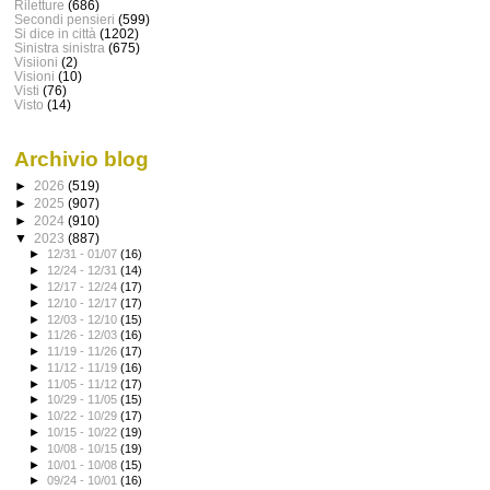
Riletture
(686)
Secondi pensieri
(599)
Si dice in città
(1202)
Sinistra sinistra
(675)
Visiioni
(2)
Visioni
(10)
Visti
(76)
Visto
(14)
Archivio blog
►
2026
(519)
►
2025
(907)
►
2024
(910)
▼
2023
(887)
►
12/31 - 01/07
(16)
►
12/24 - 12/31
(14)
►
12/17 - 12/24
(17)
►
12/10 - 12/17
(17)
►
12/03 - 12/10
(15)
►
11/26 - 12/03
(16)
►
11/19 - 11/26
(17)
►
11/12 - 11/19
(16)
►
11/05 - 11/12
(17)
►
10/29 - 11/05
(15)
►
10/22 - 10/29
(17)
►
10/15 - 10/22
(19)
►
10/08 - 10/15
(19)
►
10/01 - 10/08
(15)
►
09/24 - 10/01
(16)