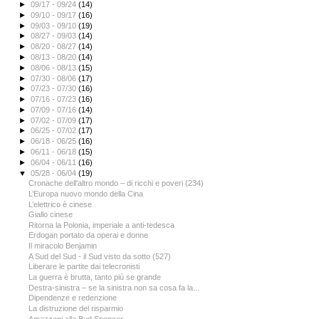
►
09/17 - 09/24
(14)
►
09/10 - 09/17
(16)
►
09/03 - 09/10
(19)
►
08/27 - 09/03
(14)
►
08/20 - 08/27
(14)
►
08/13 - 08/20
(14)
►
08/06 - 08/13
(15)
►
07/30 - 08/06
(17)
►
07/23 - 07/30
(16)
►
07/16 - 07/23
(16)
►
07/09 - 07/16
(14)
►
07/02 - 07/09
(17)
►
06/25 - 07/02
(17)
►
06/18 - 06/25
(16)
►
06/11 - 06/18
(15)
►
06/04 - 06/11
(16)
▼
05/28 - 06/04
(19)
Cronache dell’altro mondo – di ricchi e poveri (234)
L’Europa nuovo mondo della Cina
L’elettrico è cinese
Giallo cinese
Ritorna la Polonia, imperiale a anti-tedesca
Erdogan portato da operai e donne
Il miracolo Benjamin
A Sud del Sud - il Sud visto da sotto (527)
Liberare le partite dai telecronisti
La guerra è brutta, tanto più se grande
Destra-sinistra – se la sinistra non sa cosa fa la...
Dipendenze e redenzione
La distruzione del risparmio
Amazzoni alla Bud Spencer