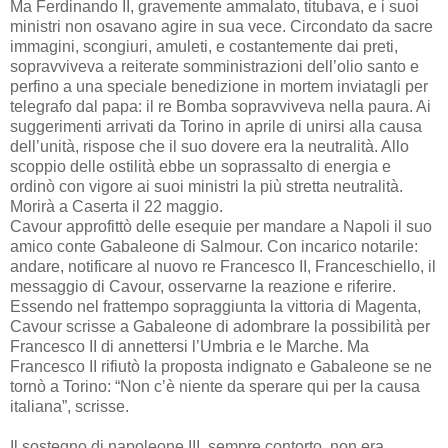
Ma Ferdinando II, gravemente ammalato, titubava, e i suoi
ministri non osavano agire in sua vece. Circondato da sacre
immagini, scongiuri, amuleti, e costantemente dai preti,
sopravviveva a reiterate somministrazioni dell’olio santo e
perfino a una speciale benedizione in mortem inviatagli per
telegrafo dal papa: il re Bomba sopravviveva nella paura. Ai
suggerimenti arrivati da Torino in aprile di unirsi alla causa
dell’unità, rispose che il suo dovere era la neutralità. Allo
scoppio delle ostilità ebbe un soprassalto di energia e
ordinò con vigore ai suoi ministri la più stretta neutralità.
Morirà a Caserta il 22 maggio.
Cavour approfittò delle esequie per mandare a Napoli il suo
amico conte Gabaleone di Salmour. Con incarico notarile:
andare, notificare al nuovo re Francesco II, Franceschiello, il
messaggio di Cavour, osservarne la reazione e riferire.
Essendo nel frattempo sopraggiunta la vittoria di Magenta,
Cavour scrisse a Gabaleone di adombrare la possibilità per
Francesco II di annettersi l’Umbria e le Marche. Ma
Francesco II rifiutò la proposta indignato e Gabaleone se ne
tornò a Torino: “Non c’è niente da sperare qui per la causa
italiana”, scrisse.
Il sostegno di napoleone III, sempre contorto, non era